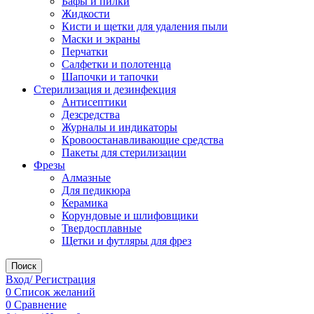
Бафы и пилки
Жидкости
Кисти и щетки для удаления пыли
Маски и экраны
Перчатки
Салфетки и полотенца
Шапочки и тапочки
Стерилизация и дезинфекция
Антисептики
Дезсредства
Журналы и индикаторы
Кровоостанавливающие средства
Пакеты для стерилизации
Фрезы
Алмазные
Для педикюра
Керамика
Корундовые и шлифовщики
Твердосплавные
Щетки и футляры для фрез
Поиск
Вход/ Регистрация
0
Список желаний
0
Сравнение