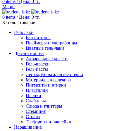
0
items
/
Цена:
0
тг.
Меню
0
items
/
Цена:
0
тг.
Каталог товаров
Гель-лаки
Базы и топы
Праймеры и ультрабонды
Цветные гель-лаки
Дизайн ногтей
Акварельные краски
Гель-краски
Гель-пасты
Ленты, фольга, битое стекло
Материалы для декора
Пигменты и втирки
Пластилин
Пленки
Слайдеры
Слюда и глиттеры
Стемпинг
Стразы
Трафареты и наклейки
Наращивание