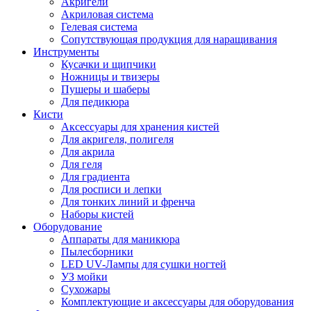
Акригели
Акриловая система
Гелевая система
Сопутствующая продукция для наращивания
Инструменты
Кусачки и щипчики
Ножницы и твизеры
Пушеры и шаберы
Для педикюра
Кисти
Аксессуары для хранения кистей
Для акригеля, полигеля
Для акрила
Для геля
Для градиента
Для росписи и лепки
Для тонких линий и френча
Наборы кистей
Оборудование
Аппараты для маникюра
Пылесборники
LED UV-Лампы для сушки ногтей
УЗ мойки
Сухожары
Комплектующие и аксессуары для оборудования