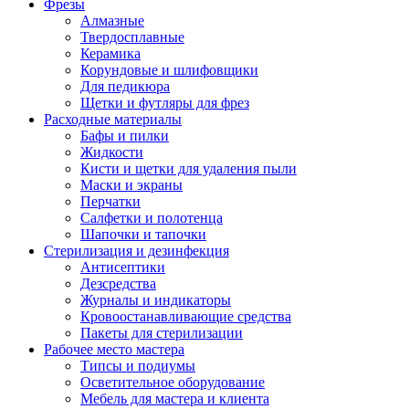
Фрезы
Алмазные
Твердосплавные
Керамика
Корундовые и шлифовщики
Для педикюра
Щетки и футляры для фрез
Расходные материалы
Бафы и пилки
Жидкости
Кисти и щетки для удаления пыли
Маски и экраны
Перчатки
Салфетки и полотенца
Шапочки и тапочки
Стерилизация и дезинфекция
Антисептики
Дезсредства
Журналы и индикаторы
Кровоостанавливающие средства
Пакеты для стерилизации
Рабочее место мастера
Типсы и подиумы
Осветительное оборудование
Мебель для мастера и клиента