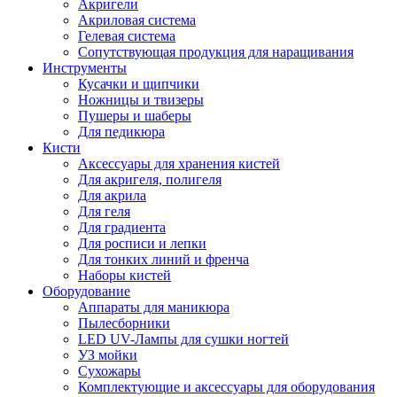
Акригели
Акриловая система
Гелевая система
Сопутствующая продукция для наращивания
Инструменты
Кусачки и щипчики
Ножницы и твизеры
Пушеры и шаберы
Для педикюра
Кисти
Аксессуары для хранения кистей
Для акригеля, полигеля
Для акрила
Для геля
Для градиента
Для росписи и лепки
Для тонких линий и френча
Наборы кистей
Оборудование
Аппараты для маникюра
Пылесборники
LED UV-Лампы для сушки ногтей
УЗ мойки
Сухожары
Комплектующие и аксессуары для оборудования