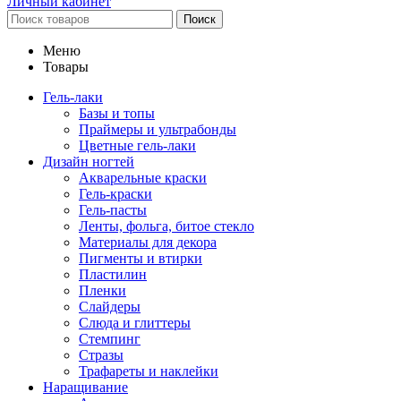
Личный кабинет
Поиск
Меню
Товары
Гель-лаки
Базы и топы
Праймеры и ультрабонды
Цветные гель-лаки
Дизайн ногтей
Акварельные краски
Гель-краски
Гель-пасты
Ленты, фольга, битое стекло
Материалы для декора
Пигменты и втирки
Пластилин
Пленки
Слайдеры
Слюда и глиттеры
Стемпинг
Стразы
Трафареты и наклейки
Наращивание