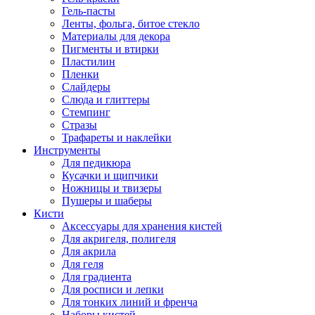
Гель-пасты
Ленты, фольга, битое стекло
Материалы для декора
Пигменты и втирки
Пластилин
Пленки
Слайдеры
Слюда и глиттеры
Стемпинг
Стразы
Трафареты и наклейки
Инструменты
Для педикюра
Кусачки и щипчики
Ножницы и твизеры
Пушеры и шаберы
Кисти
Аксессуары для хранения кистей
Для акригеля, полигеля
Для акрила
Для геля
Для градиента
Для росписи и лепки
Для тонких линий и френча
Наборы кистей