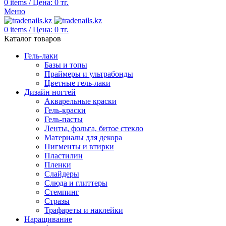
0
items
/
Цена:
0
тг.
Меню
0
items
/
Цена:
0
тг.
Каталог товаров
Гель-лаки
Базы и топы
Праймеры и ультрабонды
Цветные гель-лаки
Дизайн ногтей
Акварельные краски
Гель-краски
Гель-пасты
Ленты, фольга, битое стекло
Материалы для декора
Пигменты и втирки
Пластилин
Пленки
Слайдеры
Слюда и глиттеры
Стемпинг
Стразы
Трафареты и наклейки
Наращивание