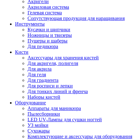
Акригели
Акриловая система
Гелевая система
Сопутствующая продукция для наращивания
Инструменты
Кусачки и щипчики
Ножницы и твизеры
Пушеры и шаберы
Для педикюра
Кисти
Аксессуары для хранения кистей
Для акригеля, полигеля
Для акрила
Для геля
Для градиента
Для росписи и лепки
Для тонких линий и френча
Наборы кистей
Оборудование
Аппараты для маникюра
Пылесборники
LED UV-Лампы для сушки ногтей
УЗ мойки
Сухожары
Комплектующие и аксессуары для оборудования