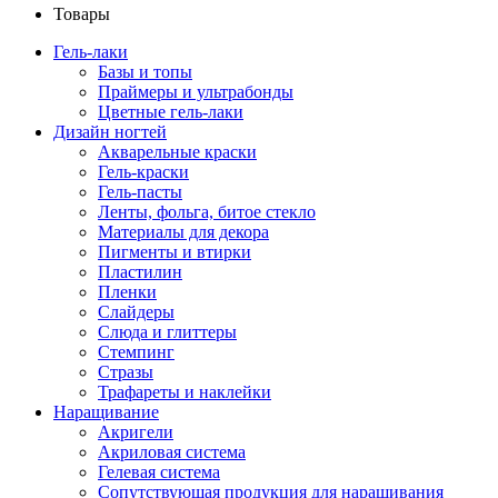
Товары
Гель-лаки
Базы и топы
Праймеры и ультрабонды
Цветные гель-лаки
Дизайн ногтей
Акварельные краски
Гель-краски
Гель-пасты
Ленты, фольга, битое стекло
Материалы для декора
Пигменты и втирки
Пластилин
Пленки
Слайдеры
Слюда и глиттеры
Стемпинг
Стразы
Трафареты и наклейки
Наращивание
Акригели
Акриловая система
Гелевая система
Сопутствующая продукция для наращивания