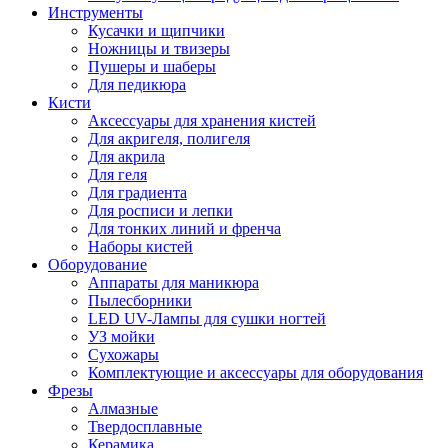
Инструменты
Кусачки и щипчики
Ножницы и твизеры
Пушеры и шаберы
Для педикюра
Кисти
Аксессуары для хранения кистей
Для акригеля, полигеля
Для акрила
Для геля
Для градиента
Для росписи и лепки
Для тонких линий и френча
Наборы кистей
Оборудование
Аппараты для маникюра
Пылесборники
LED UV-Лампы для сушки ногтей
УЗ мойки
Сухожары
Комплектующие и аксессуары для оборудования
Фрезы
Алмазные
Твердосплавные
Керамика