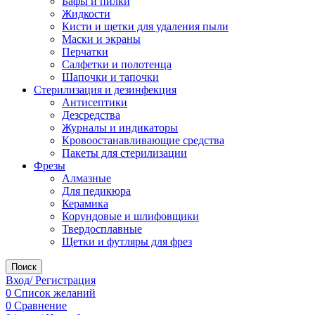
Бафы и пилки
Жидкости
Кисти и щетки для удаления пыли
Маски и экраны
Перчатки
Салфетки и полотенца
Шапочки и тапочки
Стерилизация и дезинфекция
Антисептики
Дезсредства
Журналы и индикаторы
Кровоостанавливающие средства
Пакеты для стерилизации
Фрезы
Алмазные
Для педикюра
Керамика
Корундовые и шлифовщики
Твердосплавные
Щетки и футляры для фрез
Поиск
Вход/ Регистрация
0
Список желаний
0
Сравнение