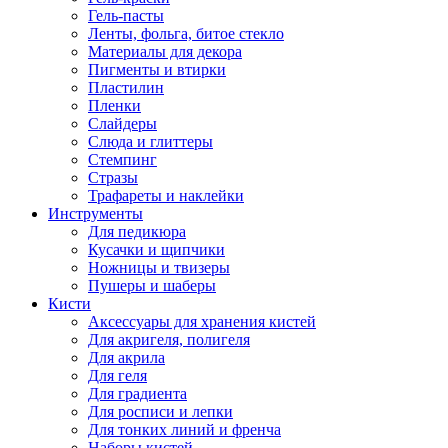
Гель-пасты
Ленты, фольга, битое стекло
Материалы для декора
Пигменты и втирки
Пластилин
Пленки
Слайдеры
Слюда и глиттеры
Стемпинг
Стразы
Трафареты и наклейки
Инструменты
Для педикюра
Кусачки и щипчики
Ножницы и твизеры
Пушеры и шаберы
Кисти
Аксессуары для хранения кистей
Для акригеля, полигеля
Для акрила
Для геля
Для градиента
Для росписи и лепки
Для тонких линий и френча
Наборы кистей