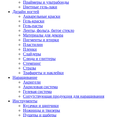
Праймеры и ультрабонды
Цветные гель-лаки
Дизайн ногтей
Акварельные краски
Гель-краски
Гель-пасты
Ленты, фольга, битое стекло
Материалы для декора
Пигменты и втирки
Пластилин
Пленки
Слайдеры
Слюда и глиттеры
Стемпинг
Стразы
Трафареты и наклейки
Наращивание
Акригели
Акриловая система
Гелевая система
Сопутствующая продукция для наращивания
Инструменты
Кусачки и щипчики
Ножницы и твизеры
Пушеры и шаберы