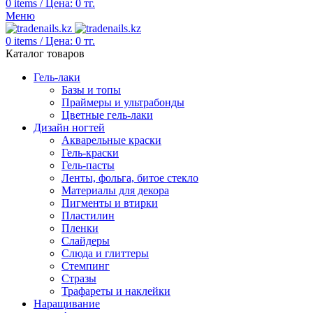
0
items
/
Цена:
0
тг.
Меню
0
items
/
Цена:
0
тг.
Каталог товаров
Гель-лаки
Базы и топы
Праймеры и ультрабонды
Цветные гель-лаки
Дизайн ногтей
Акварельные краски
Гель-краски
Гель-пасты
Ленты, фольга, битое стекло
Материалы для декора
Пигменты и втирки
Пластилин
Пленки
Слайдеры
Слюда и глиттеры
Стемпинг
Стразы
Трафареты и наклейки
Наращивание