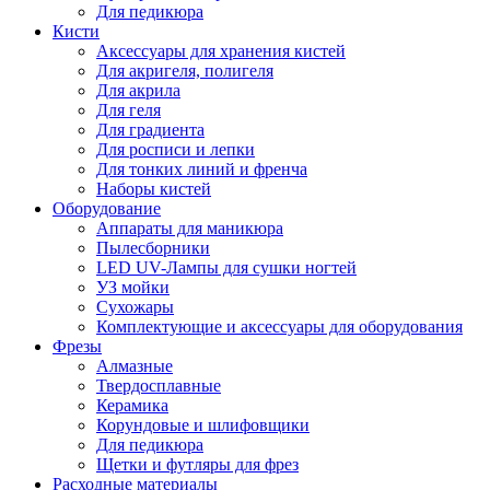
Для педикюра
Кисти
Аксессуары для хранения кистей
Для акригеля, полигеля
Для акрила
Для геля
Для градиента
Для росписи и лепки
Для тонких линий и френча
Наборы кистей
Оборудование
Аппараты для маникюра
Пылесборники
LED UV-Лампы для сушки ногтей
УЗ мойки
Сухожары
Комплектующие и аксессуары для оборудования
Фрезы
Алмазные
Твердосплавные
Керамика
Корундовые и шлифовщики
Для педикюра
Щетки и футляры для фрез
Расходные материалы