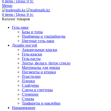
0
items
/
Цена:
0
тг.
Меню
0
items
/
Цена:
0
тг.
Каталог товаров
Гель-лаки
Базы и топы
Праймеры и ультрабонды
Цветные гель-лаки
Дизайн ногтей
Акварельные краски
Гель-краски
Гель-пасты
Ленты, фольга, битое стекло
Материалы для декора
Пигменты и втирки
Пластилин
Пленки
Слайдеры
Слюда и глиттеры
Стемпинг
Стразы
Трафареты и наклейки
Наращивание