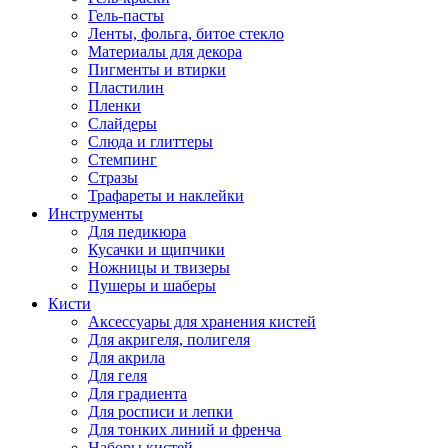
Гель-пасты
Ленты, фольга, битое стекло
Материалы для декора
Пигменты и втирки
Пластилин
Пленки
Слайдеры
Слюда и глиттеры
Стемпинг
Стразы
Трафареты и наклейки
Инструменты
Для педикюра
Кусачки и щипчики
Ножницы и твизеры
Пушеры и шаберы
Кисти
Аксессуары для хранения кистей
Для акригеля, полигеля
Для акрила
Для геля
Для градиента
Для росписи и лепки
Для тонких линий и френча
Наборы кистей