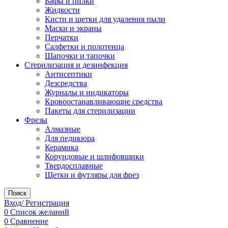
Бафы и пилки
Жидкости
Кисти и щетки для удаления пыли
Маски и экраны
Перчатки
Салфетки и полотенца
Шапочки и тапочки
Стерилизация и дезинфекция
Антисептики
Дезсредства
Журналы и индикаторы
Кровоостанавливающие средства
Пакеты для стерилизации
Фрезы
Алмазные
Для педикюра
Керамика
Корундовые и шлифовщики
Твердосплавные
Щетки и футляры для фрез
Поиск
Вход/ Регистрация
0
Список желаний
0
Сравнение