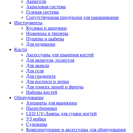
Акригели
Акриловая система
Гелевая система
Сопутствующая продукция для наращивания
Инструменты
Кусачки и щипчики
Ножницы и твизеры
Пушеры и шаберы
Для педикюра
Кисти
Аксессуары для хранения кистей
Для акригеля, полигеля
Для акрила
Для геля
Для градиента
Для росписи и лепки
Для тонких линий и френча
Наборы кистей
Оборудование
Аппараты для маникюра
Пылесборники
LED UV-Лампы для сушки ногтей
УЗ мойки
Сухожары
Комплектующие и аксессуары для оборудования