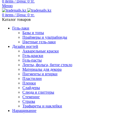
0
items
/
Цена:
0
тг.
Меню
0
items
/
Цена:
0
тг.
Каталог товаров
Гель-лаки
Базы и топы
Праймеры и ультрабонды
Цветные гель-лаки
Дизайн ногтей
Акварельные краски
Гель-краски
Гель-пасты
Ленты, фольга, битое стекло
Материалы для декора
Пигменты и втирки
Пластилин
Пленки
Слайдеры
Слюда и глиттеры
Стемпинг
Стразы
Трафареты и наклейки
Наращивание