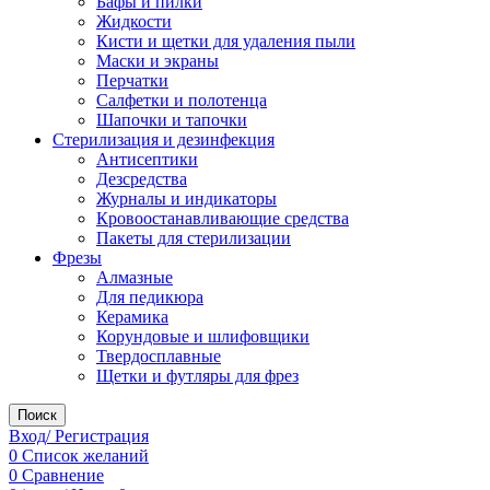
Бафы и пилки
Жидкости
Кисти и щетки для удаления пыли
Маски и экраны
Перчатки
Салфетки и полотенца
Шапочки и тапочки
Стерилизация и дезинфекция
Антисептики
Дезсредства
Журналы и индикаторы
Кровоостанавливающие средства
Пакеты для стерилизации
Фрезы
Алмазные
Для педикюра
Керамика
Корундовые и шлифовщики
Твердосплавные
Щетки и футляры для фрез
Поиск
Вход/ Регистрация
0
Список желаний
0
Сравнение