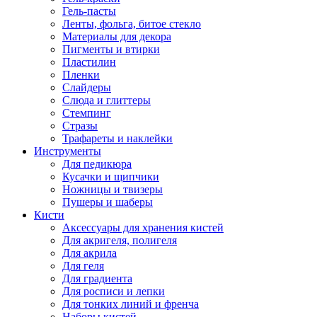
Гель-пасты
Ленты, фольга, битое стекло
Материалы для декора
Пигменты и втирки
Пластилин
Пленки
Слайдеры
Слюда и глиттеры
Стемпинг
Стразы
Трафареты и наклейки
Инструменты
Для педикюра
Кусачки и щипчики
Ножницы и твизеры
Пушеры и шаберы
Кисти
Аксессуары для хранения кистей
Для акригеля, полигеля
Для акрила
Для геля
Для градиента
Для росписи и лепки
Для тонких линий и френча
Наборы кистей