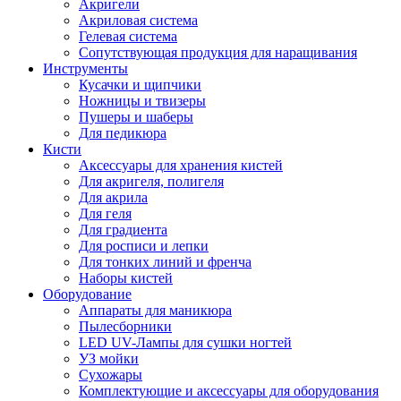
Акригели
Акриловая система
Гелевая система
Сопутствующая продукция для наращивания
Инструменты
Кусачки и щипчики
Ножницы и твизеры
Пушеры и шаберы
Для педикюра
Кисти
Аксессуары для хранения кистей
Для акригеля, полигеля
Для акрила
Для геля
Для градиента
Для росписи и лепки
Для тонких линий и френча
Наборы кистей
Оборудование
Аппараты для маникюра
Пылесборники
LED UV-Лампы для сушки ногтей
УЗ мойки
Сухожары
Комплектующие и аксессуары для оборудования