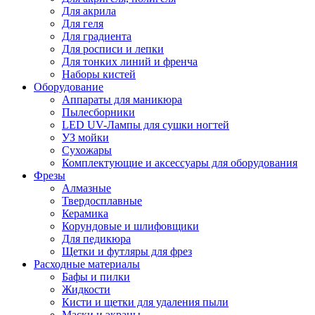
Для акрила
Для геля
Для градиента
Для росписи и лепки
Для тонких линий и френча
Наборы кистей
Оборудование
Аппараты для маникюра
Пылесборники
LED UV-Лампы для сушки ногтей
УЗ мойки
Сухожары
Комплектующие и аксессуары для оборудования
Фрезы
Алмазные
Твердосплавные
Керамика
Корундовые и шлифовщики
Для педикюра
Щетки и футляры для фрез
Расходные материалы
Бафы и пилки
Жидкости
Кисти и щетки для удаления пыли
Маски и экраны