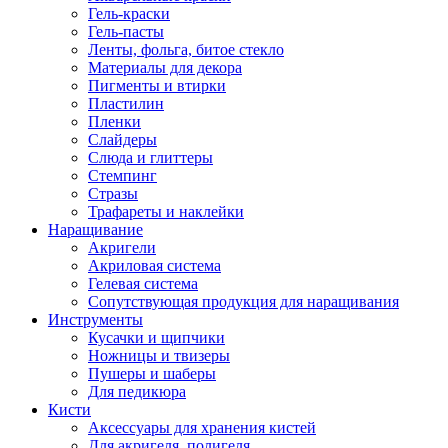
Гель-краски
Гель-пасты
Ленты, фольга, битое стекло
Материалы для декора
Пигменты и втирки
Пластилин
Пленки
Слайдеры
Слюда и глиттеры
Стемпинг
Стразы
Трафареты и наклейки
Наращивание
Акригели
Акриловая система
Гелевая система
Сопутствующая продукция для наращивания
Инструменты
Кусачки и щипчики
Ножницы и твизеры
Пушеры и шаберы
Для педикюра
Кисти
Аксессуары для хранения кистей
Для акригеля, полигеля