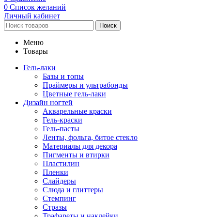
0
Список желаний
Личный кабинет
Поиск
Меню
Товары
Гель-лаки
Базы и топы
Праймеры и ультрабонды
Цветные гель-лаки
Дизайн ногтей
Акварельные краски
Гель-краски
Гель-пасты
Ленты, фольга, битое стекло
Материалы для декора
Пигменты и втирки
Пластилин
Пленки
Слайдеры
Слюда и глиттеры
Стемпинг
Стразы
Трафареты и наклейки