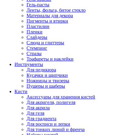
Гель-пасты
Ленты, фольга, битое стекло
Материалы для декора
Пигменты и втирки
Пластилин
Пленки
Слайдеры
Слюда и глиттеры
Стемпинг
Стразы
Трафареты и наклейки
Инструменты
Для педикюра
Кусачки и щипчики
Ножницы и твизеры
Пушеры и шаберы
Кисти
Аксессуары для хранения кистей
Для акригеля, полигеля
Для акрила
Для геля
Для градиента
Для росписи и лепки
Для тонких линий и френча
Наборы кистей