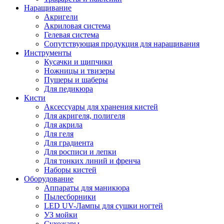
Наращивание
Акригели
Акриловая система
Гелевая система
Сопутствующая продукция для наращивания
Инструменты
Кусачки и щипчики
Ножницы и твизеры
Пушеры и шаберы
Для педикюра
Кисти
Аксессуары для хранения кистей
Для акригеля, полигеля
Для акрила
Для геля
Для градиента
Для росписи и лепки
Для тонких линий и френча
Наборы кистей
Оборудование
Аппараты для маникюра
Пылесборники
LED UV-Лампы для сушки ногтей
УЗ мойки
Сухожары