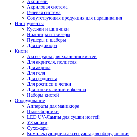
Акригели
Акриловая система
Гелевая система
Сопутствующая продукция для наращивания
Инструменты
Кусачки и щипчики
Ножницы и твизеры
Пушеры и шаберы
Для педикюра
Кисти
Аксессуары для хранения кистей
Для акригеля, полигеля
Для акрила
Для геля
Для градиента
Для росписи и лепки
Для тонких линий и френча
Наборы кистей
Оборудование
Аппараты для маникюра
Пылесборники
LED UV-Лампы для сушки ногтей
УЗ мойки
Сухожары
Комплектующие и аксессуары для оборудования