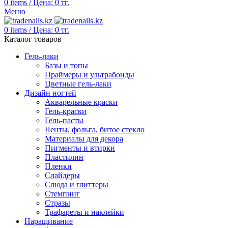
0
items
/
Цена:
0
тг.
Меню
0
items
/
Цена:
0
тг.
Каталог товаров
Гель-лаки
Базы и топы
Праймеры и ультрабонды
Цветные гель-лаки
Дизайн ногтей
Акварельные краски
Гель-краски
Гель-пасты
Ленты, фольга, битое стекло
Материалы для декора
Пигменты и втирки
Пластилин
Пленки
Слайдеры
Слюда и глиттеры
Стемпинг
Стразы
Трафареты и наклейки
Наращивание