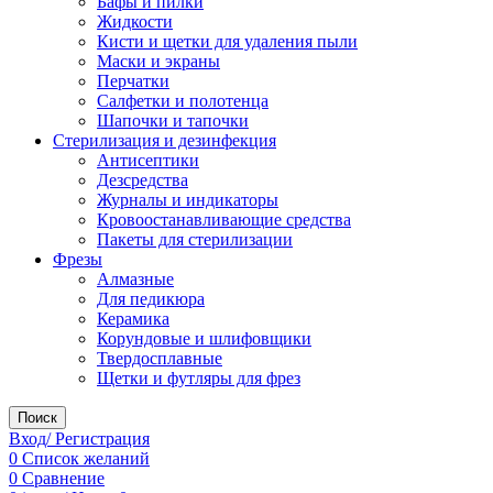
Бафы и пилки
Жидкости
Кисти и щетки для удаления пыли
Маски и экраны
Перчатки
Салфетки и полотенца
Шапочки и тапочки
Стерилизация и дезинфекция
Антисептики
Дезсредства
Журналы и индикаторы
Кровоостанавливающие средства
Пакеты для стерилизации
Фрезы
Алмазные
Для педикюра
Керамика
Корундовые и шлифовщики
Твердосплавные
Щетки и футляры для фрез
Поиск
Вход/ Регистрация
0
Список желаний
0
Сравнение