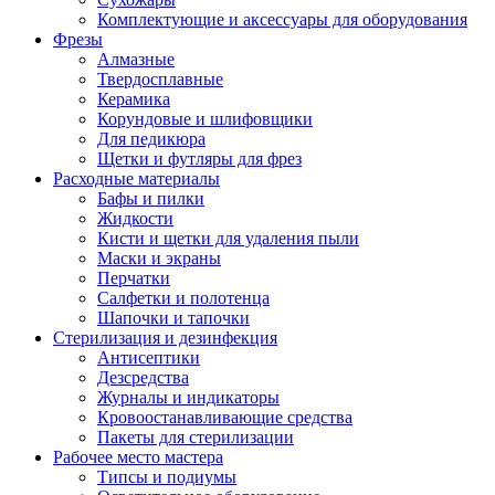
Комплектующие и аксессуары для оборудования
Фрезы
Алмазные
Твердосплавные
Керамика
Корундовые и шлифовщики
Для педикюра
Щетки и футляры для фрез
Расходные материалы
Бафы и пилки
Жидкости
Кисти и щетки для удаления пыли
Маски и экраны
Перчатки
Салфетки и полотенца
Шапочки и тапочки
Стерилизация и дезинфекция
Антисептики
Дезсредства
Журналы и индикаторы
Кровоостанавливающие средства
Пакеты для стерилизации
Рабочее место мастера
Типсы и подиумы