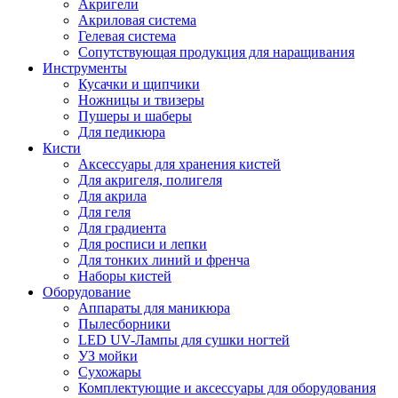
Акригели
Акриловая система
Гелевая система
Сопутствующая продукция для наращивания
Инструменты
Кусачки и щипчики
Ножницы и твизеры
Пушеры и шаберы
Для педикюра
Кисти
Аксессуары для хранения кистей
Для акригеля, полигеля
Для акрила
Для геля
Для градиента
Для росписи и лепки
Для тонких линий и френча
Наборы кистей
Оборудование
Аппараты для маникюра
Пылесборники
LED UV-Лампы для сушки ногтей
УЗ мойки
Сухожары
Комплектующие и аксессуары для оборудования