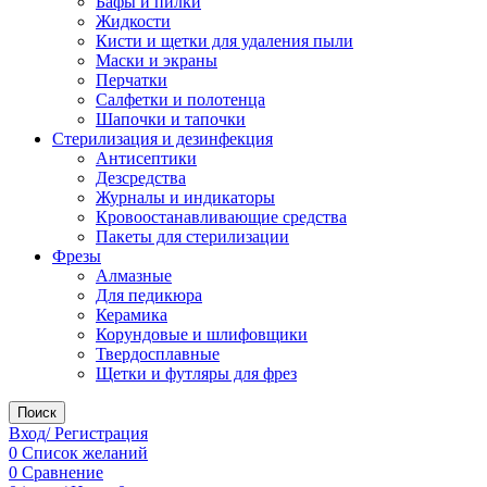
Бафы и пилки
Жидкости
Кисти и щетки для удаления пыли
Маски и экраны
Перчатки
Салфетки и полотенца
Шапочки и тапочки
Стерилизация и дезинфекция
Антисептики
Дезсредства
Журналы и индикаторы
Кровоостанавливающие средства
Пакеты для стерилизации
Фрезы
Алмазные
Для педикюра
Керамика
Корундовые и шлифовщики
Твердосплавные
Щетки и футляры для фрез
Поиск
Вход/ Регистрация
0
Список желаний
0
Сравнение