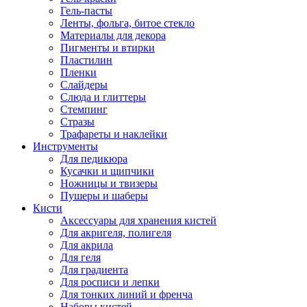
Гель-пасты
Ленты, фольга, битое стекло
Материалы для декора
Пигменты и втирки
Пластилин
Пленки
Слайдеры
Слюда и глиттеры
Стемпинг
Стразы
Трафареты и наклейки
Инструменты
Для педикюра
Кусачки и щипчики
Ножницы и твизеры
Пушеры и шаберы
Кисти
Аксессуары для хранения кистей
Для акригеля, полигеля
Для акрила
Для геля
Для градиента
Для росписи и лепки
Для тонких линий и френча
Наборы кистей