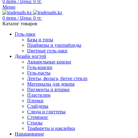
0
items
/
Цена:
0
тг.
Меню
0
items
/
Цена:
0
тг.
Каталог товаров
Гель-лаки
Базы и топы
Праймеры и ультрабонды
Цветные гель-лаки
Дизайн ногтей
Акварельные краски
Гель-краски
Гель-пасты
Ленты, фольга, битое стекло
Материалы для декора
Пигменты и втирки
Пластилин
Пленки
Слайдеры
Слюда и глиттеры
Стемпинг
Стразы
Трафареты и наклейки
Наращивание