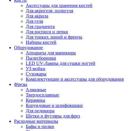
Кисти
Аксессуары для хранения кистей
Для акригеля, полигеля
Для акрила
Для геля
Для градиента
Для росписи и лепки
Для тонких линий и френча
Наборы кистей
Оборудование
Аппараты для маникюра
Пылесборники
LED UV-Лампы для сушки ногтей
УЗ мойки
Сухожары
Комплектующие и аксессуары для оборудования
Фрезы
Алмазные
Твердосплавные
Керамика
Корундовые и шлифовщики
Для педикюра
Щетки и футляры для фрез
Расходные материалы
Бафы и пилки