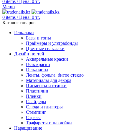
0
items
/
Цена:
0
тг.
Меню
0
items
/
Цена:
0
тг.
Каталог товаров
Гель-лаки
Базы и топы
Праймеры и ультрабонды
Цветные гель-лаки
Дизайн ногтей
Акварельные краски
Гель-краски
Гель-пасты
Ленты, фольга, битое стекло
Материалы для декора
Пигменты и втирки
Пластилин
Пленки
Слайдеры
Слюда и глиттеры
Стемпинг
Стразы
Трафареты и наклейки
Наращивание