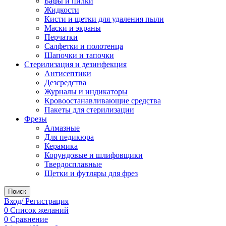
Бафы и пилки
Жидкости
Кисти и щетки для удаления пыли
Маски и экраны
Перчатки
Салфетки и полотенца
Шапочки и тапочки
Стерилизация и дезинфекция
Антисептики
Дезсредства
Журналы и индикаторы
Кровоостанавливающие средства
Пакеты для стерилизации
Фрезы
Алмазные
Для педикюра
Керамика
Корундовые и шлифовщики
Твердосплавные
Щетки и футляры для фрез
Поиск
Вход/ Регистрация
0
Список желаний
0
Сравнение