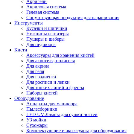
Акригели
Акриловая система
Гелевая система
Сопутствующая продукция для наращивания
Инструменты
Кусачки и щипчики
Ножницы и твизеры
Пушеры и шаберы
Для педикюра
Кисти
Аксессуары для хранения кистей
Для акригеля, полигеля
Для акрила
Для геля
Для градиента
Для росписи и лепки
Для тонких линий и френча
Наборы кистей
Оборудование
Аппараты для маникюра
Пылесборники
LED UV-Лампы для сушки ногтей
УЗ мойки
Сухожары
Комплектующие и аксессуары для оборудования