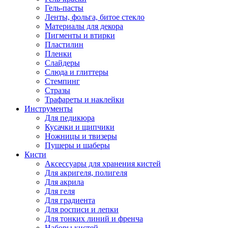
Гель-пасты
Ленты, фольга, битое стекло
Материалы для декора
Пигменты и втирки
Пластилин
Пленки
Слайдеры
Слюда и глиттеры
Стемпинг
Стразы
Трафареты и наклейки
Инструменты
Для педикюра
Кусачки и щипчики
Ножницы и твизеры
Пушеры и шаберы
Кисти
Аксессуары для хранения кистей
Для акригеля, полигеля
Для акрила
Для геля
Для градиента
Для росписи и лепки
Для тонких линий и френча
Наборы кистей