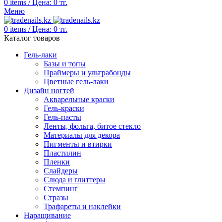
0
items
/
Цена:
0
тг.
Меню
0
items
/
Цена:
0
тг.
Каталог товаров
Гель-лаки
Базы и топы
Праймеры и ультрабонды
Цветные гель-лаки
Дизайн ногтей
Акварельные краски
Гель-краски
Гель-пасты
Ленты, фольга, битое стекло
Материалы для декора
Пигменты и втирки
Пластилин
Пленки
Слайдеры
Слюда и глиттеры
Стемпинг
Стразы
Трафареты и наклейки
Наращивание