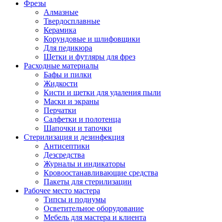
Фрезы
Алмазные
Твердосплавные
Керамика
Корундовые и шлифовщики
Для педикюра
Щетки и футляры для фрез
Расходные материалы
Бафы и пилки
Жидкости
Кисти и щетки для удаления пыли
Маски и экраны
Перчатки
Салфетки и полотенца
Шапочки и тапочки
Стерилизация и дезинфекция
Антисептики
Дезсредства
Журналы и индикаторы
Кровоостанавливающие средства
Пакеты для стерилизации
Рабочее место мастера
Типсы и подиумы
Осветительное оборудование
Мебель для мастера и клиента