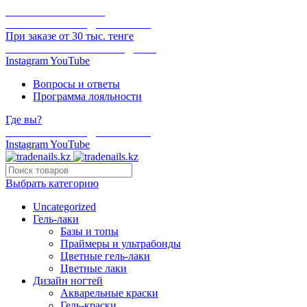
ОНЛАЙН ОПЛАТА
БЕСПЛАТНАЯ ДОСТАВКА
При заказе от 30 тыс. тенге
ОТГРУЗКА В ТОТ ЖЕ ДЕНЬ
Instagram
YouTube
Вопросы и ответы
Программа лояльности
Где вы?
БЕСПЛАТНАЯ ДОСТАВКА
Instagram
YouTube
Выбрать категорию
Uncategorized
Гель-лаки
Базы и топы
Праймеры и ультрабонды
Цветные гель-лаки
Цветные лаки
Дизайн ногтей
Акварельные краски
Гель-краски