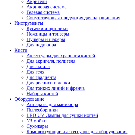
Акригели
Акриловая система
Гелевая система
Сопутствующая продукция для наращивания
Инструменты
Кусачки и щипчики
Ножницы и твизеры
Пушеры и шаберы
Для педикюра
Кисти
Аксессуары для хранения кистей
Для акригеля, полигеля
Для акрила
Для геля
Для градиента
Для росписи и лепки
Для тонких линий и френча
Наборы кистей
Оборудование
Аппараты для маникюра
Пылесборники
LED UV-Лампы для сушки ногтей
УЗ мойки
Сухожары
Комплектующие и аксессуары для оборудования