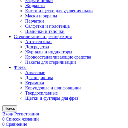
Бафы и пилки
Жидкости
Кисти и щетки для удаления пыли
Маски и экраны
Перчатки
Салфетки и полотенца
Шапочки и тапочки
Стерилизация и дезинфекция
Антисептики
Дезсредства
Журналы и индикаторы
Кровоостанавливающие средства
Пакеты для стерилизации
Фрезы
Алмазные
Для педикюра
Керамика
Корундовые и шлифовщики
Твердосплавные
Щетки и футляры для фрез
Поиск
Вход/ Регистрация
0
Список желаний
0
Сравнение