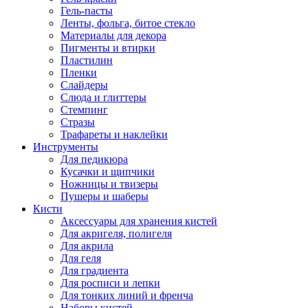
Гель-пасты
Ленты, фольга, битое стекло
Материалы для декора
Пигменты и втирки
Пластилин
Пленки
Слайдеры
Слюда и глиттеры
Стемпинг
Стразы
Трафареты и наклейки
Инструменты
Для педикюра
Кусачки и щипчики
Ножницы и твизеры
Пушеры и шаберы
Кисти
Аксессуары для хранения кистей
Для акригеля, полигеля
Для акрила
Для геля
Для градиента
Для росписи и лепки
Для тонких линий и френча
Наборы кистей