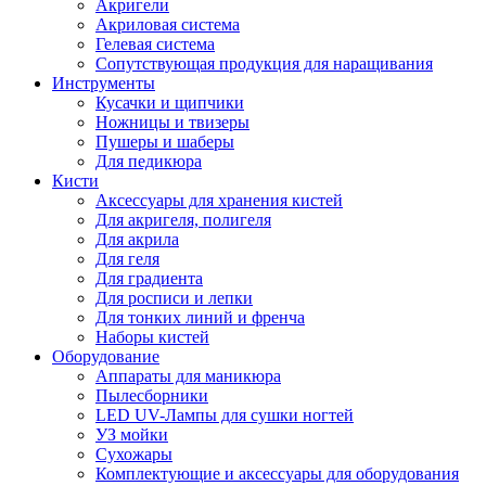
Акригели
Акриловая система
Гелевая система
Сопутствующая продукция для наращивания
Инструменты
Кусачки и щипчики
Ножницы и твизеры
Пушеры и шаберы
Для педикюра
Кисти
Аксессуары для хранения кистей
Для акригеля, полигеля
Для акрила
Для геля
Для градиента
Для росписи и лепки
Для тонких линий и френча
Наборы кистей
Оборудование
Аппараты для маникюра
Пылесборники
LED UV-Лампы для сушки ногтей
УЗ мойки
Сухожары
Комплектующие и аксессуары для оборудования