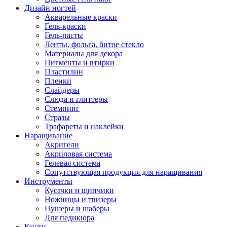
Дизайн ногтей
Акварельные краски
Гель-краски
Гель-пасты
Ленты, фольга, битое стекло
Материалы для декора
Пигменты и втирки
Пластилин
Пленки
Слайдеры
Слюда и глиттеры
Стемпинг
Стразы
Трафареты и наклейки
Наращивание
Акригели
Акриловая система
Гелевая система
Сопутствующая продукция для наращивания
Инструменты
Кусачки и щипчики
Ножницы и твизеры
Пушеры и шаберы
Для педикюра
Кисти