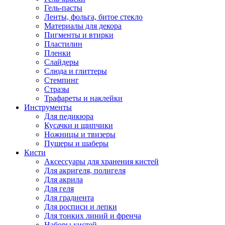
Гель-пасты
Ленты, фольга, битое стекло
Материалы для декора
Пигменты и втирки
Пластилин
Пленки
Слайдеры
Слюда и глиттеры
Стемпинг
Стразы
Трафареты и наклейки
Инструменты
Для педикюра
Кусачки и щипчики
Ножницы и твизеры
Пушеры и шаберы
Кисти
Аксессуары для хранения кистей
Для акригеля, полигеля
Для акрила
Для геля
Для градиента
Для росписи и лепки
Для тонких линий и френча
Наборы кистей