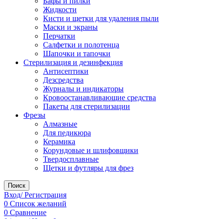
Бафы и пилки
Жидкости
Кисти и щетки для удаления пыли
Маски и экраны
Перчатки
Салфетки и полотенца
Шапочки и тапочки
Стерилизация и дезинфекция
Антисептики
Дезсредства
Журналы и индикаторы
Кровоостанавливающие средства
Пакеты для стерилизации
Фрезы
Алмазные
Для педикюра
Керамика
Корундовые и шлифовщики
Твердосплавные
Щетки и футляры для фрез
Поиск
Вход/ Регистрация
0
Список желаний
0
Сравнение