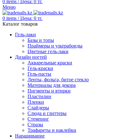
0
items
/
Цена:
0
тг.
Меню
0
items
/
Цена:
0
тг.
Каталог товаров
Гель-лаки
Базы и топы
Праймеры и ультрабонды
Цветные гель-лаки
Дизайн ногтей
Акварельные краски
Гель-краски
Гель-пасты
Ленты, фольга, битое стекло
Материалы для декора
Пигменты и втирки
Пластилин
Пленки
Слайдеры
Слюда и глиттеры
Стемпинг
Стразы
Трафареты и наклейки
Наращивание