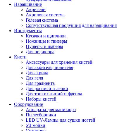
Наращивание
Акригели
Акриловая система
Гелевая система
Сопутствующая продукция для наращивания
Инструменты
Кусачки и щипчики
Ножницы и твизеры
Пушеры и шаберы
Для педикюра
Кисти
Аксессуары для хранения кистей
Для акригеля, полигеля
Для акрила
Для геля
Для градиента
Для росписи и лепки
Для тонких линий и френча
Наборы кистей
Оборудование
Аппараты для маникюра
Пылесборники
LED UV-Лампы для сушки ногтей
УЗ мойки
Сухожары