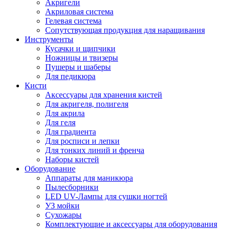
Акригели
Акриловая система
Гелевая система
Сопутствующая продукция для наращивания
Инструменты
Кусачки и щипчики
Ножницы и твизеры
Пушеры и шаберы
Для педикюра
Кисти
Аксессуары для хранения кистей
Для акригеля, полигеля
Для акрила
Для геля
Для градиента
Для росписи и лепки
Для тонких линий и френча
Наборы кистей
Оборудование
Аппараты для маникюра
Пылесборники
LED UV-Лампы для сушки ногтей
УЗ мойки
Сухожары
Комплектующие и аксессуары для оборудования