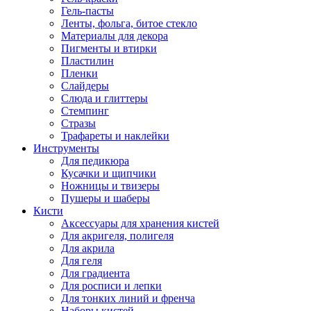
Гель-пасты
Ленты, фольга, битое стекло
Материалы для декора
Пигменты и втирки
Пластилин
Пленки
Слайдеры
Слюда и глиттеры
Стемпинг
Стразы
Трафареты и наклейки
Инструменты
Для педикюра
Кусачки и щипчики
Ножницы и твизеры
Пушеры и шаберы
Кисти
Аксессуары для хранения кистей
Для акригеля, полигеля
Для акрила
Для геля
Для градиента
Для росписи и лепки
Для тонких линий и френча
Наборы кистей