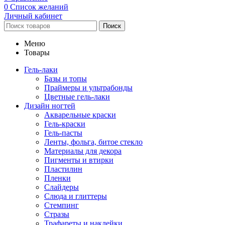
0
Список желаний
Личный кабинет
Поиск
Меню
Товары
Гель-лаки
Базы и топы
Праймеры и ультрабонды
Цветные гель-лаки
Дизайн ногтей
Акварельные краски
Гель-краски
Гель-пасты
Ленты, фольга, битое стекло
Материалы для декора
Пигменты и втирки
Пластилин
Пленки
Слайдеры
Слюда и глиттеры
Стемпинг
Стразы
Трафареты и наклейки