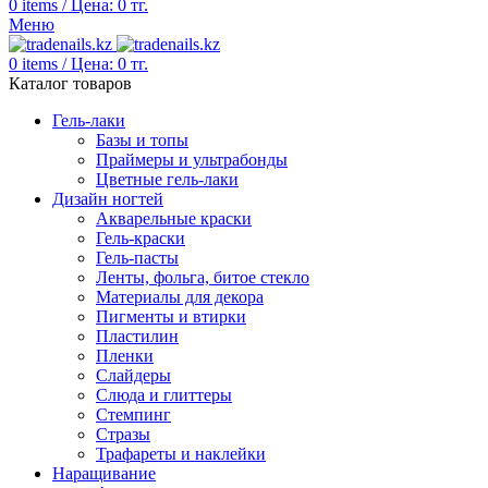
0
items
/
Цена:
0
тг.
Меню
0
items
/
Цена:
0
тг.
Каталог товаров
Гель-лаки
Базы и топы
Праймеры и ультрабонды
Цветные гель-лаки
Дизайн ногтей
Акварельные краски
Гель-краски
Гель-пасты
Ленты, фольга, битое стекло
Материалы для декора
Пигменты и втирки
Пластилин
Пленки
Слайдеры
Слюда и глиттеры
Стемпинг
Стразы
Трафареты и наклейки
Наращивание