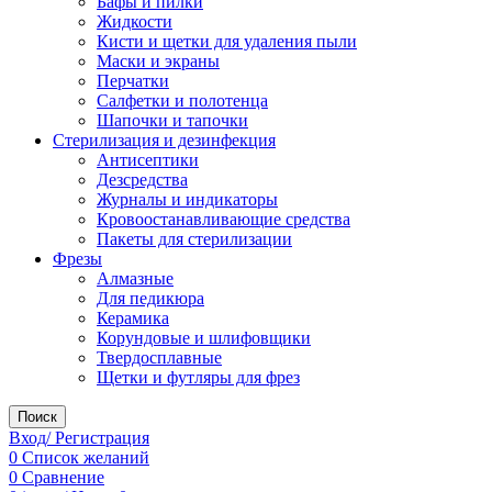
Бафы и пилки
Жидкости
Кисти и щетки для удаления пыли
Маски и экраны
Перчатки
Салфетки и полотенца
Шапочки и тапочки
Стерилизация и дезинфекция
Антисептики
Дезсредства
Журналы и индикаторы
Кровоостанавливающие средства
Пакеты для стерилизации
Фрезы
Алмазные
Для педикюра
Керамика
Корундовые и шлифовщики
Твердосплавные
Щетки и футляры для фрез
Поиск
Вход/ Регистрация
0
Список желаний
0
Сравнение