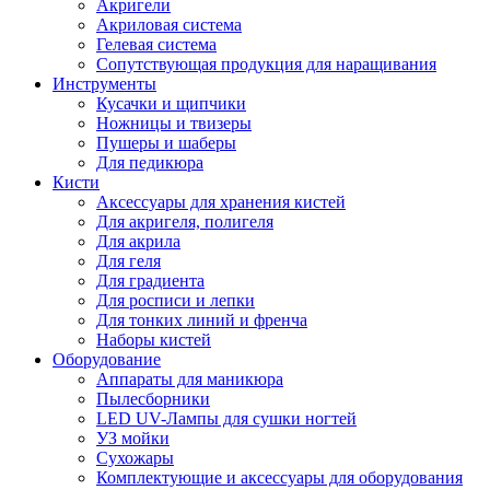
Акригели
Акриловая система
Гелевая система
Сопутствующая продукция для наращивания
Инструменты
Кусачки и щипчики
Ножницы и твизеры
Пушеры и шаберы
Для педикюра
Кисти
Аксессуары для хранения кистей
Для акригеля, полигеля
Для акрила
Для геля
Для градиента
Для росписи и лепки
Для тонких линий и френча
Наборы кистей
Оборудование
Аппараты для маникюра
Пылесборники
LED UV-Лампы для сушки ногтей
УЗ мойки
Сухожары
Комплектующие и аксессуары для оборудования