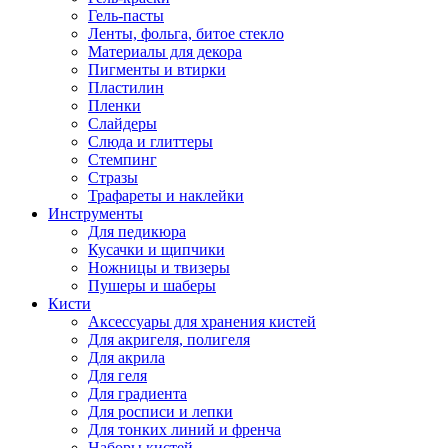
Гель-пасты
Ленты, фольга, битое стекло
Материалы для декора
Пигменты и втирки
Пластилин
Пленки
Слайдеры
Слюда и глиттеры
Стемпинг
Стразы
Трафареты и наклейки
Инструменты
Для педикюра
Кусачки и щипчики
Ножницы и твизеры
Пушеры и шаберы
Кисти
Аксессуары для хранения кистей
Для акригеля, полигеля
Для акрила
Для геля
Для градиента
Для росписи и лепки
Для тонких линий и френча
Наборы кистей