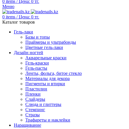
0
items
/
Цена:
0
тг.
Меню
0
items
/
Цена:
0
тг.
Каталог товаров
Гель-лаки
Базы и топы
Праймеры и ультрабонды
Цветные гель-лаки
Дизайн ногтей
Акварельные краски
Гель-краски
Гель-пасты
Ленты, фольга, битое стекло
Материалы для декора
Пигменты и втирки
Пластилин
Пленки
Слайдеры
Слюда и глиттеры
Стемпинг
Стразы
Трафареты и наклейки
Наращивание