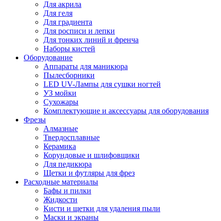
Для акрила
Для геля
Для градиента
Для росписи и лепки
Для тонких линий и френча
Наборы кистей
Оборудование
Аппараты для маникюра
Пылесборники
LED UV-Лампы для сушки ногтей
УЗ мойки
Сухожары
Комплектующие и аксессуары для оборудования
Фрезы
Алмазные
Твердосплавные
Керамика
Корундовые и шлифовщики
Для педикюра
Щетки и футляры для фрез
Расходные материалы
Бафы и пилки
Жидкости
Кисти и щетки для удаления пыли
Маски и экраны