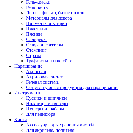
Гель-краски
Гель-пасты
Ленты, фольга, битое стекло
Материалы для декора
Пигменты и втирки
Пластилин
Пленки
Слайдеры
Слюда и глиттеры
Стемпинг
Стразы
Трафареты и наклейки
Наращивание
Акригели
Акриловая система
Гелевая система
Сопутствующая продукция для наращивания
Инструменты
Кусачки и щипчики
Ножницы и твизеры
Пушеры и шаберы
Для педикюра
Кисти
Аксессуары для хранения кистей
Для акригеля, полигеля