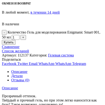
ОБМЕН И ВОЗВРАТ
В любой момент,
в течении 14 дней
В наличии
Количество Гель для моделирования Enigmanic Smart 001,
50 мл
Купить
Сравнение
Список желаний
Артикул:
112137
Категория:
Гелевая система
Поделиться
Facebook
Twitter
Email
WhatsApp
WhatsApp
Telegram
Описание
Детали
Отзывы (0)
Описание
Прозрачный оттенок.
Твёрдый и прочный гель, но при этом легко наносится как
база? Такое возможно, однозначно да!