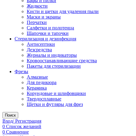
Бафы и пилки
Жидкости
Кисти и щетки для удаления пыли
Маски и экраны
Перчатки
Салфетки и полотенца
Шапочки и тапочки
Стерилизация и дезинфекция
Антисептики
Дезсредства
Журналы и индикаторы
Кровоостанавливающие средства
Пакеты для стерилизации
Фрезы
Алмазные
Для педикюра
Керамика
Корундовые и шлифовщики
Твердосплавные
Щетки и футляры для фрез
Поиск
Вход/ Регистрация
0
Список желаний
0
Сравнение