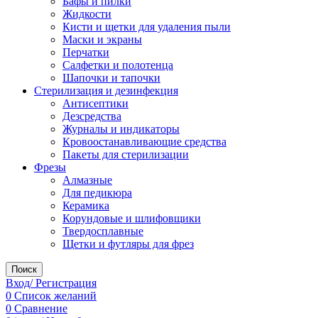
Бафы и пилки
Жидкости
Кисти и щетки для удаления пыли
Маски и экраны
Перчатки
Салфетки и полотенца
Шапочки и тапочки
Стерилизация и дезинфекция
Антисептики
Дезсредства
Журналы и индикаторы
Кровоостанавливающие средства
Пакеты для стерилизации
Фрезы
Алмазные
Для педикюра
Керамика
Корундовые и шлифовщики
Твердосплавные
Щетки и футляры для фрез
Поиск
Вход/ Регистрация
0
Список желаний
0
Сравнение