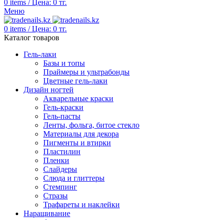
0
items
/
Цена:
0
тг.
Меню
0
items
/
Цена:
0
тг.
Каталог товаров
Гель-лаки
Базы и топы
Праймеры и ультрабонды
Цветные гель-лаки
Дизайн ногтей
Акварельные краски
Гель-краски
Гель-пасты
Ленты, фольга, битое стекло
Материалы для декора
Пигменты и втирки
Пластилин
Пленки
Слайдеры
Слюда и глиттеры
Стемпинг
Стразы
Трафареты и наклейки
Наращивание