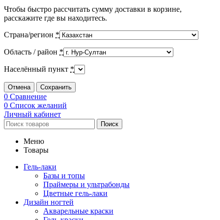
Чтобы быстро рассчитать сумму доставки в корзине,
расскажите где вы находитесь.
Страна/регион
*
Область / район
*
Населённый пункт
*
Отмена
Сохранить
0
Сравнение
0
Список желаний
Личный кабинет
Поиск
Меню
Товары
Гель-лаки
Базы и топы
Праймеры и ультрабонды
Цветные гель-лаки
Дизайн ногтей
Акварельные краски
Гель-краски