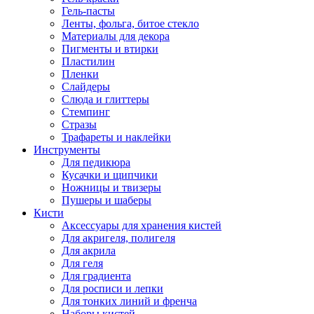
Гель-пасты
Ленты, фольга, битое стекло
Материалы для декора
Пигменты и втирки
Пластилин
Пленки
Слайдеры
Слюда и глиттеры
Стемпинг
Стразы
Трафареты и наклейки
Инструменты
Для педикюра
Кусачки и щипчики
Ножницы и твизеры
Пушеры и шаберы
Кисти
Аксессуары для хранения кистей
Для акригеля, полигеля
Для акрила
Для геля
Для градиента
Для росписи и лепки
Для тонких линий и френча
Наборы кистей