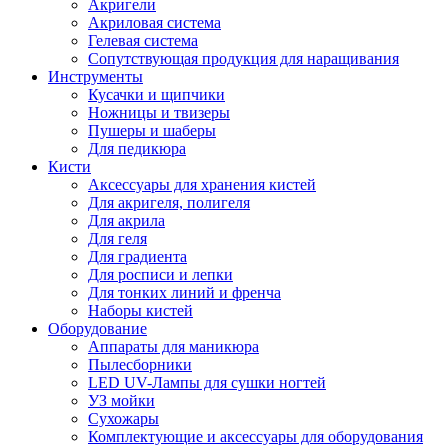
Акригели
Акриловая система
Гелевая система
Сопутствующая продукция для наращивания
Инструменты
Кусачки и щипчики
Ножницы и твизеры
Пушеры и шаберы
Для педикюра
Кисти
Аксессуары для хранения кистей
Для акригеля, полигеля
Для акрила
Для геля
Для градиента
Для росписи и лепки
Для тонких линий и френча
Наборы кистей
Оборудование
Аппараты для маникюра
Пылесборники
LED UV-Лампы для сушки ногтей
УЗ мойки
Сухожары
Комплектующие и аксессуары для оборудования