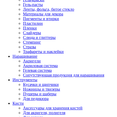
Гель-пасты
Ленты, фольга, битое стекло
Материалы для декора
Пигменты и втирки
Пластилин
Пленки
Слайдеры
Слюда и глиттеры
Стемпинг
Стразы
Трафареты и наклейки
Наращивание
Акригели
Акриловая система
Гелевая система
Сопутствующая продукция для наращивания
Инструменты
Кусачки и щипчики
Ножницы и твизеры
Пушеры и шаберы
Для педикюра
Кисти
Аксессуары для хранения кистей
Для акригеля, полигеля