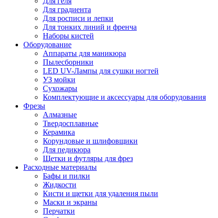
Для геля
Для градиента
Для росписи и лепки
Для тонких линий и френча
Наборы кистей
Оборудование
Аппараты для маникюра
Пылесборники
LED UV-Лампы для сушки ногтей
УЗ мойки
Сухожары
Комплектующие и аксессуары для оборудования
Фрезы
Алмазные
Твердосплавные
Керамика
Корундовые и шлифовщики
Для педикюра
Щетки и футляры для фрез
Расходные материалы
Бафы и пилки
Жидкости
Кисти и щетки для удаления пыли
Маски и экраны
Перчатки