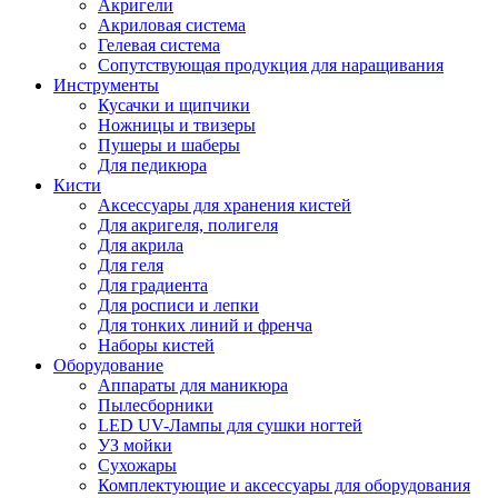
Акригели
Акриловая система
Гелевая система
Сопутствующая продукция для наращивания
Инструменты
Кусачки и щипчики
Ножницы и твизеры
Пушеры и шаберы
Для педикюра
Кисти
Аксессуары для хранения кистей
Для акригеля, полигеля
Для акрила
Для геля
Для градиента
Для росписи и лепки
Для тонких линий и френча
Наборы кистей
Оборудование
Аппараты для маникюра
Пылесборники
LED UV-Лампы для сушки ногтей
УЗ мойки
Сухожары
Комплектующие и аксессуары для оборудования