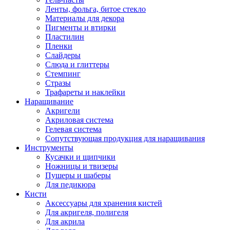
Ленты, фольга, битое стекло
Материалы для декора
Пигменты и втирки
Пластилин
Пленки
Слайдеры
Слюда и глиттеры
Стемпинг
Стразы
Трафареты и наклейки
Наращивание
Акригели
Акриловая система
Гелевая система
Сопутствующая продукция для наращивания
Инструменты
Кусачки и щипчики
Ножницы и твизеры
Пушеры и шаберы
Для педикюра
Кисти
Аксессуары для хранения кистей
Для акригеля, полигеля
Для акрила