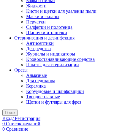
Бафы и пилки
Жидкости
Кисти и щетки для удаления пыли
Маски и экраны
Перчатки
Салфетки и полотенца
Шапочки и тапочки
Стерилизация и дезинфекция
Антисептики
Дезсредства
Журналы и индикаторы
Кровоостанавливающие средства
Пакеты для стерилизации
Фрезы
Алмазные
Для педикюра
Керамика
Корундовые и шлифовщики
Твердосплавные
Щетки и футляры для фрез
Поиск
Вход/ Регистрация
0
Список желаний
0
Сравнение