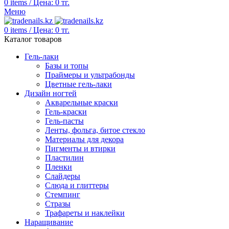
0
items
/
Цена:
0
тг.
Меню
0
items
/
Цена:
0
тг.
Каталог товаров
Гель-лаки
Базы и топы
Праймеры и ультрабонды
Цветные гель-лаки
Дизайн ногтей
Акварельные краски
Гель-краски
Гель-пасты
Ленты, фольга, битое стекло
Материалы для декора
Пигменты и втирки
Пластилин
Пленки
Слайдеры
Слюда и глиттеры
Стемпинг
Стразы
Трафареты и наклейки
Наращивание