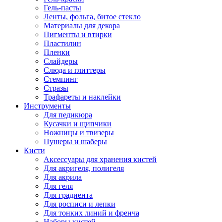
Гель-пасты
Ленты, фольга, битое стекло
Материалы для декора
Пигменты и втирки
Пластилин
Пленки
Слайдеры
Слюда и глиттеры
Стемпинг
Стразы
Трафареты и наклейки
Инструменты
Для педикюра
Кусачки и щипчики
Ножницы и твизеры
Пушеры и шаберы
Кисти
Аксессуары для хранения кистей
Для акригеля, полигеля
Для акрила
Для геля
Для градиента
Для росписи и лепки
Для тонких линий и френча
Наборы кистей