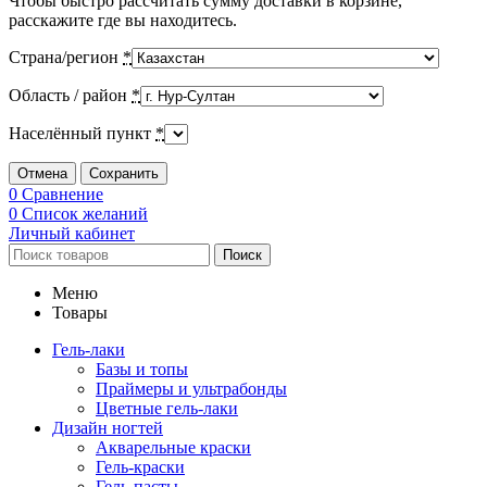
Чтобы быстро рассчитать сумму доставки в корзине,
расскажите где вы находитесь.
Страна/регион
*
Область / район
*
Населённый пункт
*
Отмена
Сохранить
0
Сравнение
0
Список желаний
Личный кабинет
Поиск
Меню
Товары
Гель-лаки
Базы и топы
Праймеры и ультрабонды
Цветные гель-лаки
Дизайн ногтей
Акварельные краски
Гель-краски
Гель-пасты