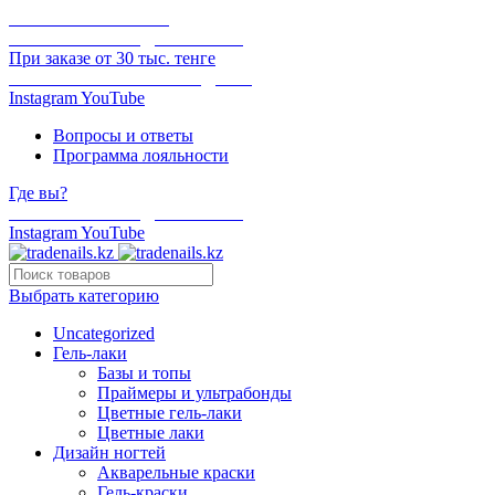
ОНЛАЙН ОПЛАТА
БЕСПЛАТНАЯ ДОСТАВКА
При заказе от 30 тыс. тенге
ОТГРУЗКА В ТОТ ЖЕ ДЕНЬ
Instagram
YouTube
Вопросы и ответы
Программа лояльности
Где вы?
БЕСПЛАТНАЯ ДОСТАВКА
Instagram
YouTube
Выбрать категорию
Uncategorized
Гель-лаки
Базы и топы
Праймеры и ультрабонды
Цветные гель-лаки
Цветные лаки
Дизайн ногтей
Акварельные краски
Гель-краски