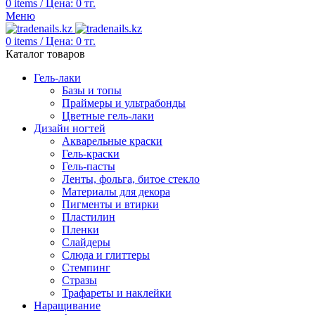
0
items
/
Цена:
0
тг.
Меню
0
items
/
Цена:
0
тг.
Каталог товаров
Гель-лаки
Базы и топы
Праймеры и ультрабонды
Цветные гель-лаки
Дизайн ногтей
Акварельные краски
Гель-краски
Гель-пасты
Ленты, фольга, битое стекло
Материалы для декора
Пигменты и втирки
Пластилин
Пленки
Слайдеры
Слюда и глиттеры
Стемпинг
Стразы
Трафареты и наклейки
Наращивание