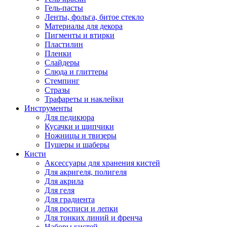
Гель-пасты
Ленты, фольга, битое стекло
Материалы для декора
Пигменты и втирки
Пластилин
Пленки
Слайдеры
Слюда и глиттеры
Стемпинг
Стразы
Трафареты и наклейки
Инструменты
Для педикюра
Кусачки и щипчики
Ножницы и твизеры
Пушеры и шаберы
Кисти
Аксессуары для хранения кистей
Для акригеля, полигеля
Для акрила
Для геля
Для градиента
Для росписи и лепки
Для тонких линий и френча
Наборы кистей