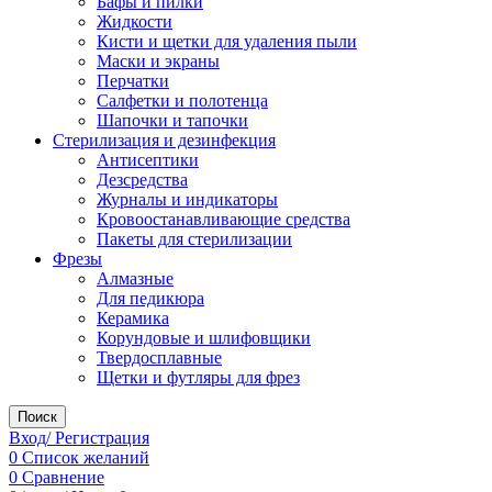
Бафы и пилки
Жидкости
Кисти и щетки для удаления пыли
Маски и экраны
Перчатки
Салфетки и полотенца
Шапочки и тапочки
Стерилизация и дезинфекция
Антисептики
Дезсредства
Журналы и индикаторы
Кровоостанавливающие средства
Пакеты для стерилизации
Фрезы
Алмазные
Для педикюра
Керамика
Корундовые и шлифовщики
Твердосплавные
Щетки и футляры для фрез
Поиск
Вход/ Регистрация
0
Список желаний
0
Сравнение