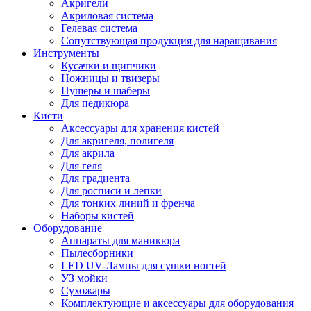
Акригели
Акриловая система
Гелевая система
Сопутствующая продукция для наращивания
Инструменты
Кусачки и щипчики
Ножницы и твизеры
Пушеры и шаберы
Для педикюра
Кисти
Аксессуары для хранения кистей
Для акригеля, полигеля
Для акрила
Для геля
Для градиента
Для росписи и лепки
Для тонких линий и френча
Наборы кистей
Оборудование
Аппараты для маникюра
Пылесборники
LED UV-Лампы для сушки ногтей
УЗ мойки
Сухожары
Комплектующие и аксессуары для оборудования