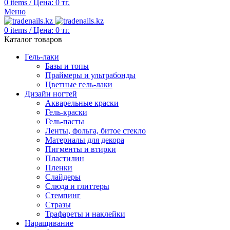
0
items
/
Цена:
0
тг.
Меню
0
items
/
Цена:
0
тг.
Каталог товаров
Гель-лаки
Базы и топы
Праймеры и ультрабонды
Цветные гель-лаки
Дизайн ногтей
Акварельные краски
Гель-краски
Гель-пасты
Ленты, фольга, битое стекло
Материалы для декора
Пигменты и втирки
Пластилин
Пленки
Слайдеры
Слюда и глиттеры
Стемпинг
Стразы
Трафареты и наклейки
Наращивание