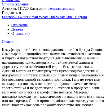
Список желаний
Артикул:
111720
Категория:
Гелевая система
Поделиться
Facebook
Twitter
Email
WhatsApp
WhatsApp
Telegram
Описание
Детали
Отзывы (0)
Описание
Камуфлирующий гель самовыравнивающийся бренда Опция.
Самовыравнивающийся гель камуфляж относится к жестким
и упругим покрытиям подходит для выполнения дизайна и
наращивания искусственных ногтей желаемой длины и
формы с учетом особенностей европейского типа кожи.
Данный материал характеризуется превосходной адгезий с
натуральной ногтевой пластиной позволяющей применять его
без предварительной выкладки подложки. Гель не течет при
выкладке на ноготь и не печет при сушке в лампе не меняет
своего оттенка и не дает сколов и отслоек в процессе носки
великолепно блестит и комфортно носится. Материал
идеально подходит для классического наращивания (на типсах
или на формах). С ним приятно работать как мастеру так и его
клиенткам так как гель подходит абсолютно для любого