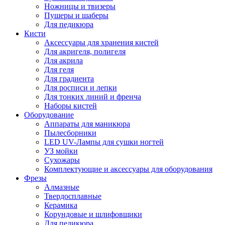
Ножницы и твизеры
Пушеры и шаберы
Для педикюра
Кисти
Аксессуары для хранения кистей
Для акригеля, полигеля
Для акрила
Для геля
Для градиента
Для росписи и лепки
Для тонких линий и френча
Наборы кистей
Оборудование
Аппараты для маникюра
Пылесборники
LED UV-Лампы для сушки ногтей
УЗ мойки
Сухожары
Комплектующие и аксессуары для оборудования
Фрезы
Алмазные
Твердосплавные
Керамика
Корундовые и шлифовщики
Для педикюра