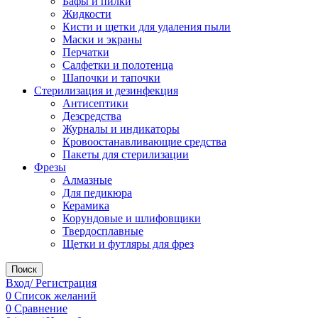
Бафы и пилки
Жидкости
Кисти и щетки для удаления пыли
Маски и экраны
Перчатки
Салфетки и полотенца
Шапочки и тапочки
Стерилизация и дезинфекция
Антисептики
Дезсредства
Журналы и индикаторы
Кровоостанавливающие средства
Пакеты для стерилизации
Фрезы
Алмазные
Для педикюра
Керамика
Корундовые и шлифовщики
Твердосплавные
Щетки и футляры для фрез
Поиск
Вход/ Регистрация
0
Список желаний
0
Сравнение