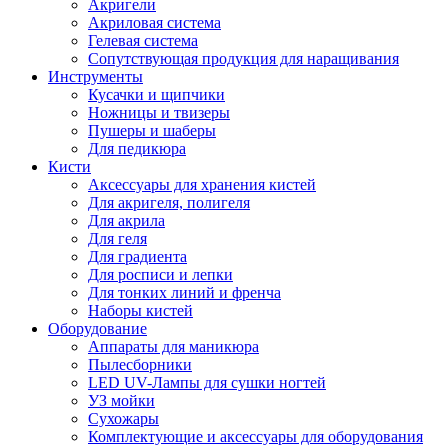
Акригели
Акриловая система
Гелевая система
Сопутствующая продукция для наращивания
Инструменты
Кусачки и щипчики
Ножницы и твизеры
Пушеры и шаберы
Для педикюра
Кисти
Аксессуары для хранения кистей
Для акригеля, полигеля
Для акрила
Для геля
Для градиента
Для росписи и лепки
Для тонких линий и френча
Наборы кистей
Оборудование
Аппараты для маникюра
Пылесборники
LED UV-Лампы для сушки ногтей
УЗ мойки
Сухожары
Комплектующие и аксессуары для оборудования