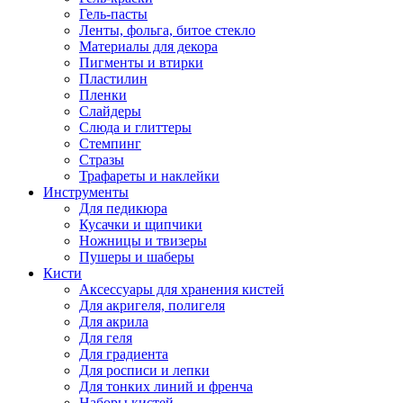
Гель-пасты
Ленты, фольга, битое стекло
Материалы для декора
Пигменты и втирки
Пластилин
Пленки
Слайдеры
Слюда и глиттеры
Стемпинг
Стразы
Трафареты и наклейки
Инструменты
Для педикюра
Кусачки и щипчики
Ножницы и твизеры
Пушеры и шаберы
Кисти
Аксессуары для хранения кистей
Для акригеля, полигеля
Для акрила
Для геля
Для градиента
Для росписи и лепки
Для тонких линий и френча
Наборы кистей