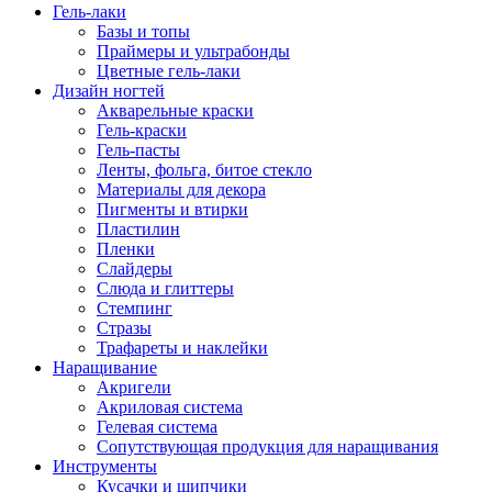
Гель-лаки
Базы и топы
Праймеры и ультрабонды
Цветные гель-лаки
Дизайн ногтей
Акварельные краски
Гель-краски
Гель-пасты
Ленты, фольга, битое стекло
Материалы для декора
Пигменты и втирки
Пластилин
Пленки
Слайдеры
Слюда и глиттеры
Стемпинг
Стразы
Трафареты и наклейки
Наращивание
Акригели
Акриловая система
Гелевая система
Сопутствующая продукция для наращивания
Инструменты
Кусачки и щипчики