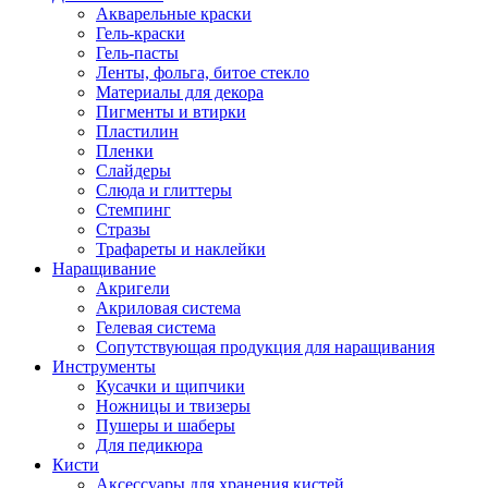
Акварельные краски
Гель-краски
Гель-пасты
Ленты, фольга, битое стекло
Материалы для декора
Пигменты и втирки
Пластилин
Пленки
Слайдеры
Слюда и глиттеры
Стемпинг
Стразы
Трафареты и наклейки
Наращивание
Акригели
Акриловая система
Гелевая система
Сопутствующая продукция для наращивания
Инструменты
Кусачки и щипчики
Ножницы и твизеры
Пушеры и шаберы
Для педикюра
Кисти
Аксессуары для хранения кистей