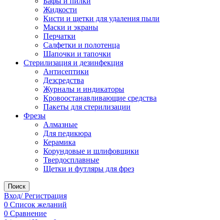
Бафы и пилки
Жидкости
Кисти и щетки для удаления пыли
Маски и экраны
Перчатки
Салфетки и полотенца
Шапочки и тапочки
Стерилизация и дезинфекция
Антисептики
Дезсредства
Журналы и индикаторы
Кровоостанавливающие средства
Пакеты для стерилизации
Фрезы
Алмазные
Для педикюра
Керамика
Корундовые и шлифовщики
Твердосплавные
Щетки и футляры для фрез
Поиск
Вход/ Регистрация
0
Список желаний
0
Сравнение