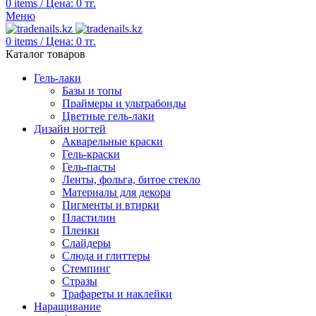
0
items
/
Цена:
0
тг.
Меню
0
items
/
Цена:
0
тг.
Каталог товаров
Гель-лаки
Базы и топы
Праймеры и ультрабонды
Цветные гель-лаки
Дизайн ногтей
Акварельные краски
Гель-краски
Гель-пасты
Ленты, фольга, битое стекло
Материалы для декора
Пигменты и втирки
Пластилин
Пленки
Слайдеры
Слюда и глиттеры
Стемпинг
Стразы
Трафареты и наклейки
Наращивание