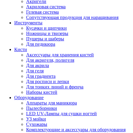
Акригели
Акриловая система
Гелевая система
Сопутствующая продукция для наращивания
Инструменты
Кусачки и щипчики
Ножницы и твизеры
Пушеры и шаберы
Для педикюра
Кисти
Аксессуары для хранения кистей
Для акригеля, полигеля
Для акрила
Для геля
Для градиента
Для росписи и лепки
Для тонких линий и френча
Наборы кистей
Оборудование
Аппараты для маникюра
Пылесборники
LED UV-Лампы для сушки ногтей
УЗ мойки
Сухожары
Комплектующие и аксессуары для оборудования