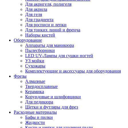
Для акригеля, полигеля
Для акрила
Для геля
Для градиента
Для росписи и лепки
Для тонких линий и френча
Наборы кистей
Оборудование
Аппараты для маникюра
Пылесборники
LED UV-Лампы для сушки ногтей
УЗ мойки
Сухожары
Комплектующие и аксессуары для оборудования
Фрезы
Алмазные
Твердосплавные
Керамика
Корундовые и шлифовщики
Для педикюра
Щетки и футляры для фрез
Расходные материалы
Бафы и пилки
Жидкости
Кисти и щетки для удаления пыли