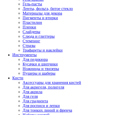
Гель-пасты
Ленты, фольга, битое стекло
Материалы для декора
Пигменты и втирки
Пластилин
Пленки
Слайдеры
Слюда и глиттеры
Стемпинг
Стразы
Трафареты и наклейки
Инструменты
Для педикюра
Кусачки и щипчики
Ножницы и твизеры
Пушеры и шаберы
Кисти
Аксессуары для хранения кистей
Для акригеля, полигеля
Для акрила
Для геля
Для градиента
Для росписи и лепки
Для тонких линий и френча
Наборы кистей