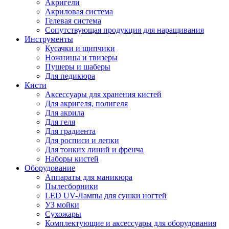
Акригели
Акриловая система
Гелевая система
Сопутствующая продукция для наращивания
Инструменты
Кусачки и щипчики
Ножницы и твизеры
Пушеры и шаберы
Для педикюра
Кисти
Аксессуары для хранения кистей
Для акригеля, полигеля
Для акрила
Для геля
Для градиента
Для росписи и лепки
Для тонких линий и френча
Наборы кистей
Оборудование
Аппараты для маникюра
Пылесборники
LED UV-Лампы для сушки ногтей
УЗ мойки
Сухожары
Комплектующие и аксессуары для оборудования