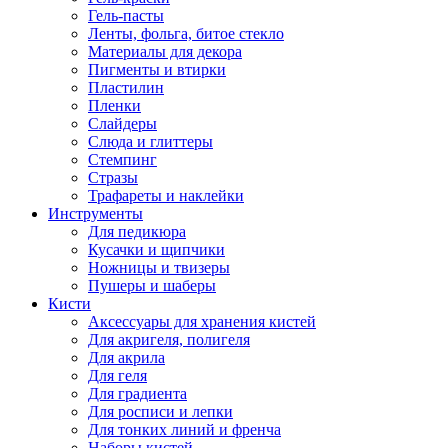
Гель-пасты
Ленты, фольга, битое стекло
Материалы для декора
Пигменты и втирки
Пластилин
Пленки
Слайдеры
Слюда и глиттеры
Стемпинг
Стразы
Трафареты и наклейки
Инструменты
Для педикюра
Кусачки и щипчики
Ножницы и твизеры
Пушеры и шаберы
Кисти
Аксессуары для хранения кистей
Для акригеля, полигеля
Для акрила
Для геля
Для градиента
Для росписи и лепки
Для тонких линий и френча
Наборы кистей