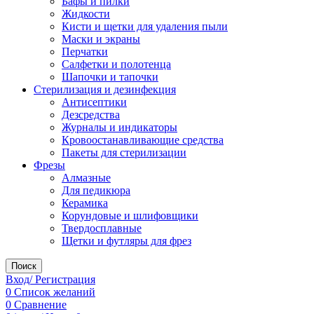
Бафы и пилки
Жидкости
Кисти и щетки для удаления пыли
Маски и экраны
Перчатки
Салфетки и полотенца
Шапочки и тапочки
Стерилизация и дезинфекция
Антисептики
Дезсредства
Журналы и индикаторы
Кровоостанавливающие средства
Пакеты для стерилизации
Фрезы
Алмазные
Для педикюра
Керамика
Корундовые и шлифовщики
Твердосплавные
Щетки и футляры для фрез
Поиск
Вход/ Регистрация
0
Список желаний
0
Сравнение