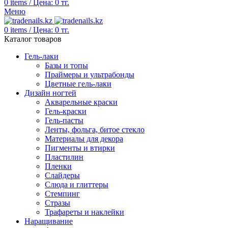
0
items
/
Цена:
0
тг.
Меню
0
items
/
Цена:
0
тг.
Каталог товаров
Гель-лаки
Базы и топы
Праймеры и ультрабонды
Цветные гель-лаки
Дизайн ногтей
Акварельные краски
Гель-краски
Гель-пасты
Ленты, фольга, битое стекло
Материалы для декора
Пигменты и втирки
Пластилин
Пленки
Слайдеры
Слюда и глиттеры
Стемпинг
Стразы
Трафареты и наклейки
Наращивание