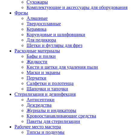
Сухожары
Комплектующие и аксессуары для оборудования
Фрезы
Алмазные
Твердосплавные
Керамика
Корундовые и шлифовщики
Для педикюра
Щетки и футляры для фрез
Расходные материалы
Бафы и пилки
Жидкости
Кисти и щетки для удаления пыли
Маски и экраны
Перчатки
Салфетки и полотенца
Шапочки и тапочки
Стерилизация и дезинфекция
Антисептики
Дезсредства
Журналы и индикаторы
Кровоостанавливающие средства
Пакеты для стерилизации
Рабочее место мастера
Типсы и подиумы