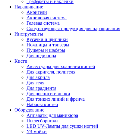
Трафареты и наклейки
Наращивание
Акригели
Акриловая система
Гелевая система
Сопутствующая продукция для наращивания
Инструменты
Кусачки и щипчики
Ножницы и твизеры
Пушеры и шаберы
Для педикюра
Кисти
Аксессуары для хранения кистей
Для акригеля, полигеля
Для акрила
Для геля
Для градиента
Для росписи и лепки
Для тонких линий и френча
Наборы кистей
Оборудование
Аппараты для маникюра
Пылесборники
LED UV-Лампы для сушки ногтей
УЗ мойки