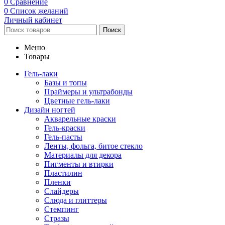
0
Сравнение
0
Список желаний
Личный кабинет
Поиск
Меню
Товары
Гель-лаки
Базы и топы
Праймеры и ультрабонды
Цветные гель-лаки
Дизайн ногтей
Акварельные краски
Гель-краски
Гель-пасты
Ленты, фольга, битое стекло
Материалы для декора
Пигменты и втирки
Пластилин
Пленки
Слайдеры
Слюда и глиттеры
Стемпинг
Стразы