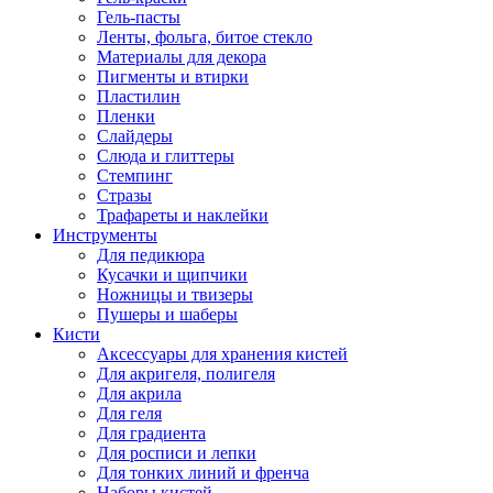
Гель-пасты
Ленты, фольга, битое стекло
Материалы для декора
Пигменты и втирки
Пластилин
Пленки
Слайдеры
Слюда и глиттеры
Стемпинг
Стразы
Трафареты и наклейки
Инструменты
Для педикюра
Кусачки и щипчики
Ножницы и твизеры
Пушеры и шаберы
Кисти
Аксессуары для хранения кистей
Для акригеля, полигеля
Для акрила
Для геля
Для градиента
Для росписи и лепки
Для тонких линий и френча
Наборы кистей