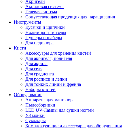
Акригели
Акриловая система
Гелевая система
Сопутствующая продукция для наращивания
Инструменты
Кусачки и щипчики
Ножницы и твизеры
Пушеры и шаберы
Для педикюра
Кисти
Аксессуары для хранения кистей
Для акригеля, полигеля
Для акрила
Для геля
Для градиента
Для росписи и лепки
Для тонких линий и френча
Наборы кистей
Оборудование
Аппараты для маникюра
Пылесборники
LED UV-Лампы для сушки ногтей
УЗ мойки
Сухожары
Комплектующие и аксессуары для оборудования