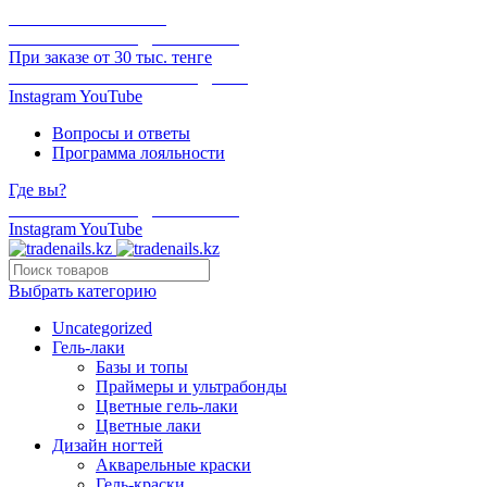
ОНЛАЙН ОПЛАТА
БЕСПЛАТНАЯ ДОСТАВКА
При заказе от 30 тыс. тенге
ОТГРУЗКА В ТОТ ЖЕ ДЕНЬ
Instagram
YouTube
Вопросы и ответы
Программа лояльности
Где вы?
БЕСПЛАТНАЯ ДОСТАВКА
Instagram
YouTube
Выбрать категорию
Uncategorized
Гель-лаки
Базы и топы
Праймеры и ультрабонды
Цветные гель-лаки
Цветные лаки
Дизайн ногтей
Акварельные краски
Гель-краски