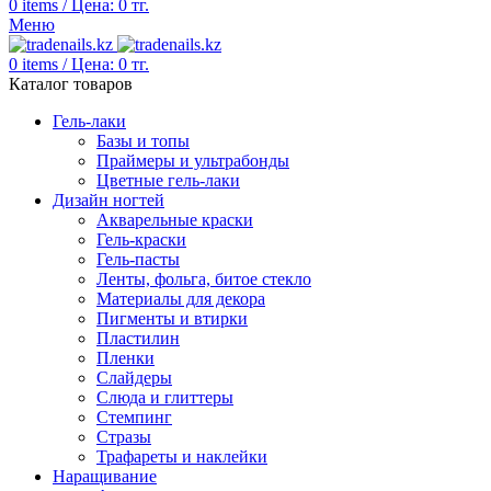
0
items
/
Цена:
0
тг.
Меню
0
items
/
Цена:
0
тг.
Каталог товаров
Гель-лаки
Базы и топы
Праймеры и ультрабонды
Цветные гель-лаки
Дизайн ногтей
Акварельные краски
Гель-краски
Гель-пасты
Ленты, фольга, битое стекло
Материалы для декора
Пигменты и втирки
Пластилин
Пленки
Слайдеры
Слюда и глиттеры
Стемпинг
Стразы
Трафареты и наклейки
Наращивание