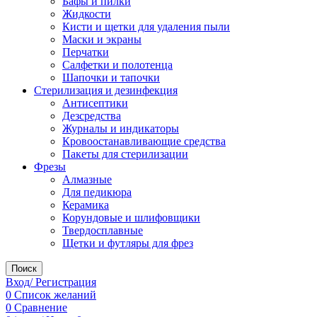
Бафы и пилки
Жидкости
Кисти и щетки для удаления пыли
Маски и экраны
Перчатки
Салфетки и полотенца
Шапочки и тапочки
Стерилизация и дезинфекция
Антисептики
Дезсредства
Журналы и индикаторы
Кровоостанавливающие средства
Пакеты для стерилизации
Фрезы
Алмазные
Для педикюра
Керамика
Корундовые и шлифовщики
Твердосплавные
Щетки и футляры для фрез
Поиск
Вход/ Регистрация
0
Список желаний
0
Сравнение