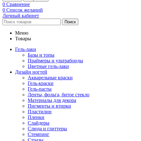
0
Сравнение
0
Список желаний
Личный кабинет
Поиск
Меню
Товары
Гель-лаки
Базы и топы
Праймеры и ультрабонды
Цветные гель-лаки
Дизайн ногтей
Акварельные краски
Гель-краски
Гель-пасты
Ленты, фольга, битое стекло
Материалы для декора
Пигменты и втирки
Пластилин
Пленки
Слайдеры
Слюда и глиттеры
Стемпинг
Стразы