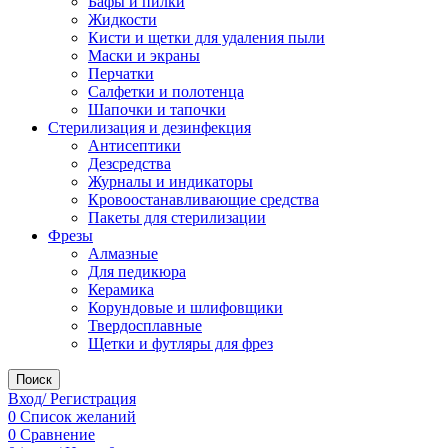
Бафы и пилки
Жидкости
Кисти и щетки для удаления пыли
Маски и экраны
Перчатки
Салфетки и полотенца
Шапочки и тапочки
Стерилизация и дезинфекция
Антисептики
Дезсредства
Журналы и индикаторы
Кровоостанавливающие средства
Пакеты для стерилизации
Фрезы
Алмазные
Для педикюра
Керамика
Корундовые и шлифовщики
Твердосплавные
Щетки и футляры для фрез
Поиск
Вход/ Регистрация
0
Список желаний
0
Сравнение