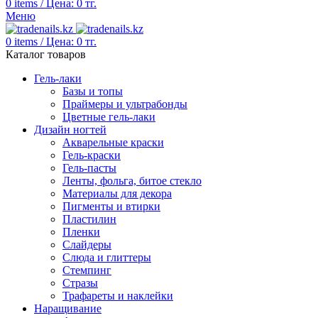
0
items
/
Цена:
0
тг.
Меню
0
items
/
Цена:
0
тг.
Каталог товаров
Гель-лаки
Базы и топы
Праймеры и ультрабонды
Цветные гель-лаки
Дизайн ногтей
Акварельные краски
Гель-краски
Гель-пасты
Ленты, фольга, битое стекло
Материалы для декора
Пигменты и втирки
Пластилин
Пленки
Слайдеры
Слюда и глиттеры
Стемпинг
Стразы
Трафареты и наклейки
Наращивание