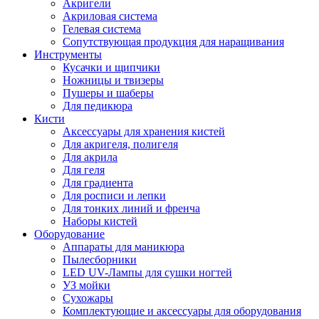
Акригели
Акриловая система
Гелевая система
Сопутствующая продукция для наращивания
Инструменты
Кусачки и щипчики
Ножницы и твизеры
Пушеры и шаберы
Для педикюра
Кисти
Аксессуары для хранения кистей
Для акригеля, полигеля
Для акрила
Для геля
Для градиента
Для росписи и лепки
Для тонких линий и френча
Наборы кистей
Оборудование
Аппараты для маникюра
Пылесборники
LED UV-Лампы для сушки ногтей
УЗ мойки
Сухожары
Комплектующие и аксессуары для оборудования