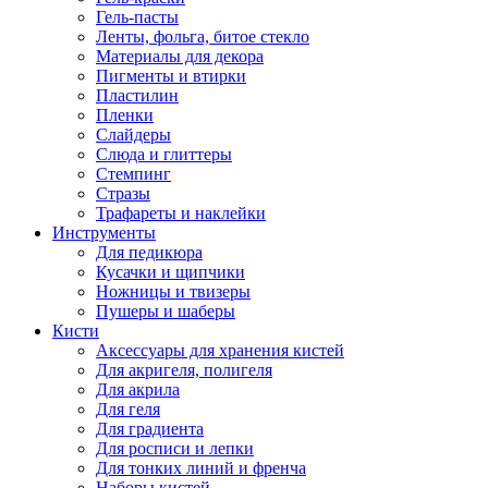
Гель-пасты
Ленты, фольга, битое стекло
Материалы для декора
Пигменты и втирки
Пластилин
Пленки
Слайдеры
Слюда и глиттеры
Стемпинг
Стразы
Трафареты и наклейки
Инструменты
Для педикюра
Кусачки и щипчики
Ножницы и твизеры
Пушеры и шаберы
Кисти
Аксессуары для хранения кистей
Для акригеля, полигеля
Для акрила
Для геля
Для градиента
Для росписи и лепки
Для тонких линий и френча
Наборы кистей