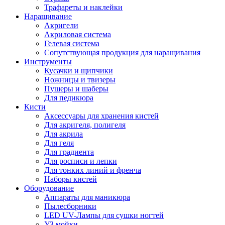
Трафареты и наклейки
Наращивание
Акригели
Акриловая система
Гелевая система
Сопутствующая продукция для наращивания
Инструменты
Кусачки и щипчики
Ножницы и твизеры
Пушеры и шаберы
Для педикюра
Кисти
Аксессуары для хранения кистей
Для акригеля, полигеля
Для акрила
Для геля
Для градиента
Для росписи и лепки
Для тонких линий и френча
Наборы кистей
Оборудование
Аппараты для маникюра
Пылесборники
LED UV-Лампы для сушки ногтей
УЗ мойки