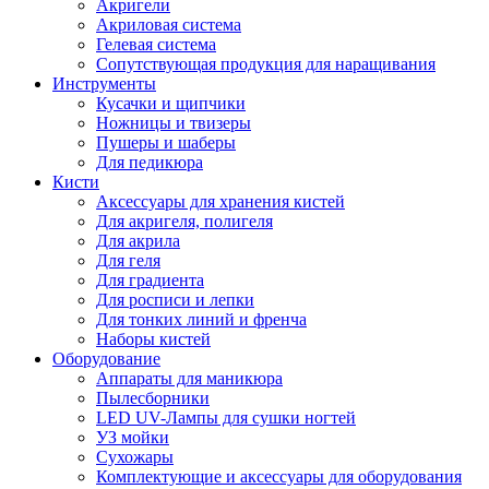
Акригели
Акриловая система
Гелевая система
Сопутствующая продукция для наращивания
Инструменты
Кусачки и щипчики
Ножницы и твизеры
Пушеры и шаберы
Для педикюра
Кисти
Аксессуары для хранения кистей
Для акригеля, полигеля
Для акрила
Для геля
Для градиента
Для росписи и лепки
Для тонких линий и френча
Наборы кистей
Оборудование
Аппараты для маникюра
Пылесборники
LED UV-Лампы для сушки ногтей
УЗ мойки
Сухожары
Комплектующие и аксессуары для оборудования