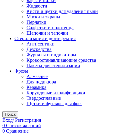
Бафы и пилки
Жидкости
Кисти и щетки для удаления пыли
Маски и экраны
Перчатки
Салфетки и полотенца
Шапочки и тапочки
Стерилизация и дезинфекция
Антисептики
Дезсредства
Журналы и индикаторы
Кровоостанавливающие средства
Пакеты для стерилизации
Фрезы
Алмазные
Для педикюра
Керамика
Корундовые и шлифовщики
Твердосплавные
Щетки и футляры для фрез
Поиск
Вход/ Регистрация
0
Список желаний
0
Сравнение