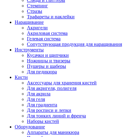
Слюда и глиттеры
Стемпинг
Стразы
Трафареты и наклейки
Наращивание
Акригели
Акриловая система
Гелевая система
Сопутствующая продукция для наращивания
Инструменты
Кусачки и щипчики
Ножницы и твизеры
Пушеры и шаберы
Для педикюра
Кисти
Аксессуары для хранения кистей
Для акригеля, полигеля
Для акрила
Для геля
Для градиента
Для росписи и лепки
Для тонких линий и френча
Наборы кистей
Оборудование
Аппараты для маникюра