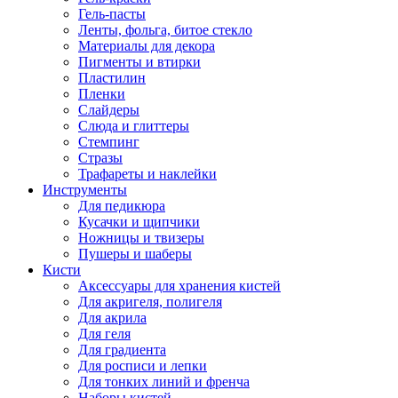
Гель-пасты
Ленты, фольга, битое стекло
Материалы для декора
Пигменты и втирки
Пластилин
Пленки
Слайдеры
Слюда и глиттеры
Стемпинг
Стразы
Трафареты и наклейки
Инструменты
Для педикюра
Кусачки и щипчики
Ножницы и твизеры
Пушеры и шаберы
Кисти
Аксессуары для хранения кистей
Для акригеля, полигеля
Для акрила
Для геля
Для градиента
Для росписи и лепки
Для тонких линий и френча
Наборы кистей