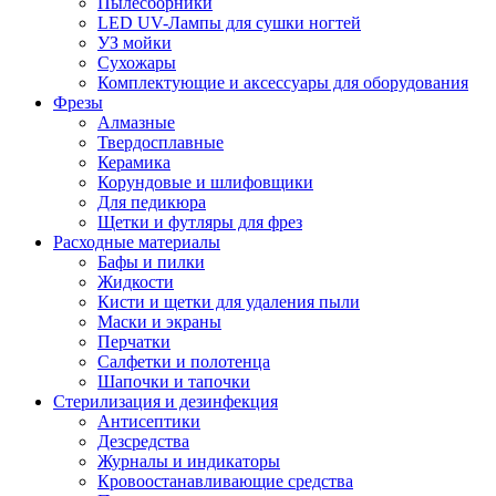
Пылесборники
LED UV-Лампы для сушки ногтей
УЗ мойки
Сухожары
Комплектующие и аксессуары для оборудования
Фрезы
Алмазные
Твердосплавные
Керамика
Корундовые и шлифовщики
Для педикюра
Щетки и футляры для фрез
Расходные материалы
Бафы и пилки
Жидкости
Кисти и щетки для удаления пыли
Маски и экраны
Перчатки
Салфетки и полотенца
Шапочки и тапочки
Стерилизация и дезинфекция
Антисептики
Дезсредства
Журналы и индикаторы
Кровоостанавливающие средства