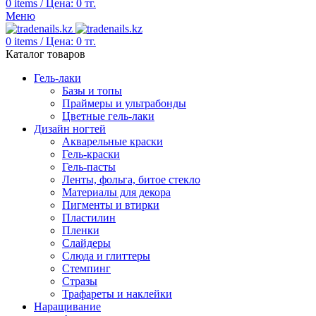
0
items
/
Цена:
0
тг.
Меню
0
items
/
Цена:
0
тг.
Каталог товаров
Гель-лаки
Базы и топы
Праймеры и ультрабонды
Цветные гель-лаки
Дизайн ногтей
Акварельные краски
Гель-краски
Гель-пасты
Ленты, фольга, битое стекло
Материалы для декора
Пигменты и втирки
Пластилин
Пленки
Слайдеры
Слюда и глиттеры
Стемпинг
Стразы
Трафареты и наклейки
Наращивание