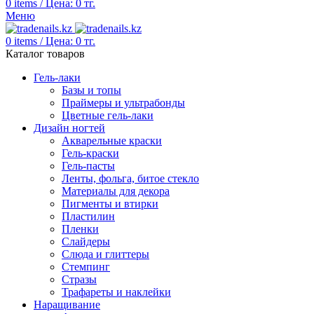
0
items
/
Цена:
0
тг.
Меню
0
items
/
Цена:
0
тг.
Каталог товаров
Гель-лаки
Базы и топы
Праймеры и ультрабонды
Цветные гель-лаки
Дизайн ногтей
Акварельные краски
Гель-краски
Гель-пасты
Ленты, фольга, битое стекло
Материалы для декора
Пигменты и втирки
Пластилин
Пленки
Слайдеры
Слюда и глиттеры
Стемпинг
Стразы
Трафареты и наклейки
Наращивание