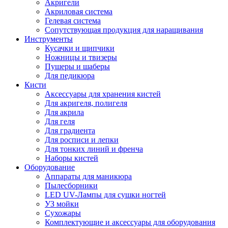
Акригели
Акриловая система
Гелевая система
Сопутствующая продукция для наращивания
Инструменты
Кусачки и щипчики
Ножницы и твизеры
Пушеры и шаберы
Для педикюра
Кисти
Аксессуары для хранения кистей
Для акригеля, полигеля
Для акрила
Для геля
Для градиента
Для росписи и лепки
Для тонких линий и френча
Наборы кистей
Оборудование
Аппараты для маникюра
Пылесборники
LED UV-Лампы для сушки ногтей
УЗ мойки
Сухожары
Комплектующие и аксессуары для оборудования