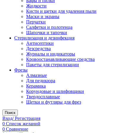
Бафы и пилки
Жидкости
Кисти и щетки для удаления пыли
Маски и экраны
Перчатки
Салфетки и полотенца
Шапочки и тапочки
Стерилизация и дезинфекция
Антисептики
Дезсредства
Журналы и индикаторы
Кровоостанавливающие средства
Пакеты для стерилизации
Фрезы
Алмазные
Для педикюра
Керамика
Корундовые и шлифовщики
Твердосплавные
Щетки и футляры для фрез
Поиск
Вход/ Регистрация
0
Список желаний
0
Сравнение