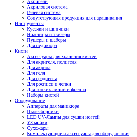
Акригели
Акриловая система
Гелевая система
Сопутствующая продукция для наращивания
Инструменты
Кусачки и щипчики
Ножницы и твизеры
Пушеры и шаберы
Для педикюра
Кисти
Аксессуары для хранения кистей
Для акригеля, полигеля
Для акрила
Для геля
Для градиента
Для росписи и лепки
Для тонких линий и френча
Наборы кистей
Оборудование
Аппараты для маникюра
Пылесборники
LED UV-Лампы для сушки ногтей
УЗ мойки
Сухожары
Комплектующие и аксессуары для оборудования