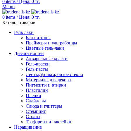
0
items
/
Цена:
0
тг.
Меню
0
items
/
Цена:
0
тг.
Каталог товаров
Гель-лаки
Базы и топы
Праймеры и ультрабонды
Цветные гель-лаки
Дизайн ногтей
Акварельные краски
Гель-краски
Гель-пасты
Ленты, фольга, битое стекло
Материалы для декора
Пигменты и втирки
Пластилин
Пленки
Слайдеры
Слюда и глиттеры
Стемпинг
Стразы
Трафареты и наклейки
Наращивание