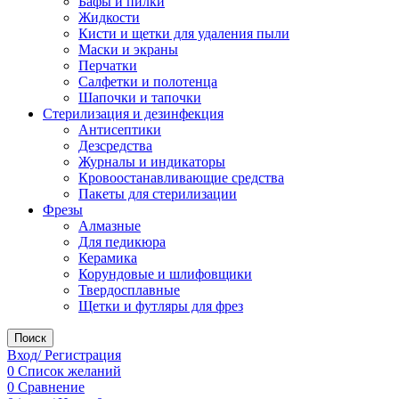
Бафы и пилки
Жидкости
Кисти и щетки для удаления пыли
Маски и экраны
Перчатки
Салфетки и полотенца
Шапочки и тапочки
Стерилизация и дезинфекция
Антисептики
Дезсредства
Журналы и индикаторы
Кровоостанавливающие средства
Пакеты для стерилизации
Фрезы
Алмазные
Для педикюра
Керамика
Корундовые и шлифовщики
Твердосплавные
Щетки и футляры для фрез
Поиск
Вход/ Регистрация
0
Список желаний
0
Сравнение