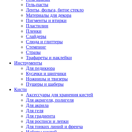
Гель-пасты
Ленты, фольга, битое стекло
Материалы для декора
Пигменты и втирки
Пластилин
Пленки
Слайдеры
Слюда и глиттеры
Стемпинг
Стразы
Трафареты и наклейки
Инструменты
Для педикюра
Кусачки и щипчики
Ножницы и твизеры
Пушеры и шаберы
Кисти
Аксессуары для хранения кистей
Для акригеля, полигеля
Для акрила
Для геля
Для градиента
Для росписи и лепки
Для тонких линий и френча
Наборы кистей