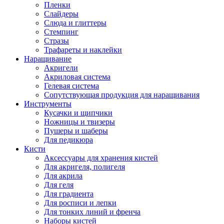
Пленки
Слайдеры
Слюда и глиттеры
Стемпинг
Стразы
Трафареты и наклейки
Наращивание
Акригели
Акриловая система
Гелевая система
Сопутствующая продукция для наращивания
Инструменты
Кусачки и щипчики
Ножницы и твизеры
Пушеры и шаберы
Для педикюра
Кисти
Аксессуары для хранения кистей
Для акригеля, полигеля
Для акрила
Для геля
Для градиента
Для росписи и лепки
Для тонких линий и френча
Наборы кистей