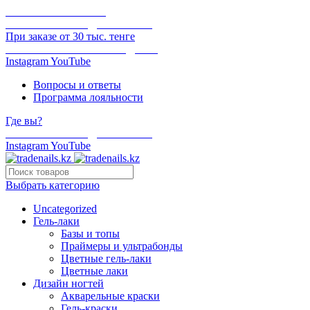
ОНЛАЙН ОПЛАТА
БЕСПЛАТНАЯ ДОСТАВКА
При заказе от 30 тыс. тенге
ОТГРУЗКА В ТОТ ЖЕ ДЕНЬ
Instagram
YouTube
Вопросы и ответы
Программа лояльности
Где вы?
БЕСПЛАТНАЯ ДОСТАВКА
Instagram
YouTube
Выбрать категорию
Uncategorized
Гель-лаки
Базы и топы
Праймеры и ультрабонды
Цветные гель-лаки
Цветные лаки
Дизайн ногтей
Акварельные краски
Гель-краски