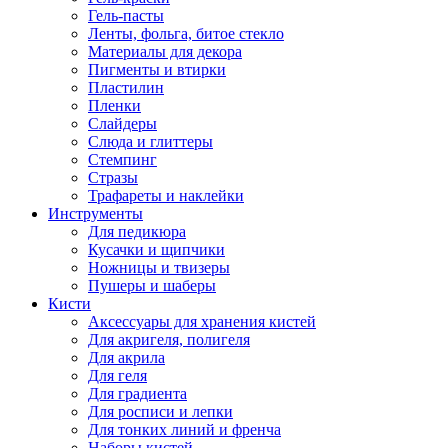
Гель-пасты
Ленты, фольга, битое стекло
Материалы для декора
Пигменты и втирки
Пластилин
Пленки
Слайдеры
Слюда и глиттеры
Стемпинг
Стразы
Трафареты и наклейки
Инструменты
Для педикюра
Кусачки и щипчики
Ножницы и твизеры
Пушеры и шаберы
Кисти
Аксессуары для хранения кистей
Для акригеля, полигеля
Для акрила
Для геля
Для градиента
Для росписи и лепки
Для тонких линий и френча
Наборы кистей