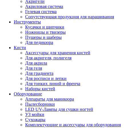
Акригели
Акриловая система
Гелевая система
Сопутствующая продукция для наращивания
Инструменты
Кусачки и щипчики
Ножницы и твизеры
Пушеры и шаберы
Для педикюра
Кисти
Аксессуары для хранения кистей
Для акригеля, полигеля
Для акрила
Для геля
Для градиента
Для росписи и лепки
Для тонких линий и френча
Наборы кистей
Оборудование
Аппараты для маникюра
Пылесборники
LED UV-Лампы для сушки ногтей
УЗ мойки
Сухожары
Комплектующие и аксессуары для оборудования