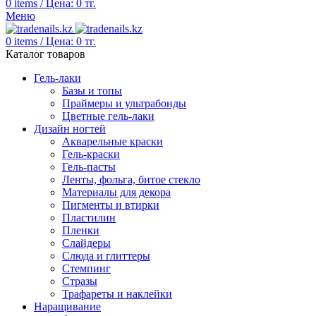
0
items
/
Цена:
0
тг.
Меню
0
items
/
Цена:
0
тг.
Каталог товаров
Гель-лаки
Базы и топы
Праймеры и ультрабонды
Цветные гель-лаки
Дизайн ногтей
Акварельные краски
Гель-краски
Гель-пасты
Ленты, фольга, битое стекло
Материалы для декора
Пигменты и втирки
Пластилин
Пленки
Слайдеры
Слюда и глиттеры
Стемпинг
Стразы
Трафареты и наклейки
Наращивание