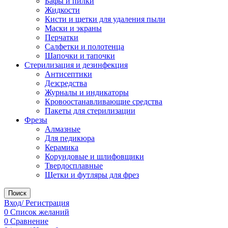
Бафы и пилки
Жидкости
Кисти и щетки для удаления пыли
Маски и экраны
Перчатки
Салфетки и полотенца
Шапочки и тапочки
Стерилизация и дезинфекция
Антисептики
Дезсредства
Журналы и индикаторы
Кровоостанавливающие средства
Пакеты для стерилизации
Фрезы
Алмазные
Для педикюра
Керамика
Корундовые и шлифовщики
Твердосплавные
Щетки и футляры для фрез
Поиск
Вход/ Регистрация
0
Список желаний
0
Сравнение