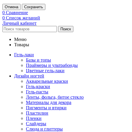
Отмена
Сохранить
0
Сравнение
0
Список желаний
Личный кабинет
Поиск
Меню
Товары
Гель-лаки
Базы и топы
Праймеры и ультрабонды
Цветные гель-лаки
Дизайн ногтей
Акварельные краски
Гель-краски
Гель-пасты
Ленты, фольга, битое стекло
Материалы для декора
Пигменты и втирки
Пластилин
Пленки
Слайдеры
Слюда и глиттеры