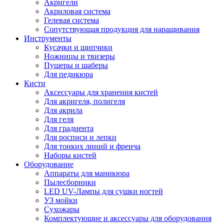
Акригели
Акриловая система
Гелевая система
Сопутствующая продукция для наращивания
Инструменты
Кусачки и щипчики
Ножницы и твизеры
Пушеры и шаберы
Для педикюра
Кисти
Аксессуары для хранения кистей
Для акригеля, полигеля
Для акрила
Для геля
Для градиента
Для росписи и лепки
Для тонких линий и френча
Наборы кистей
Оборудование
Аппараты для маникюра
Пылесборники
LED UV-Лампы для сушки ногтей
УЗ мойки
Сухожары
Комплектующие и аксессуары для оборудования