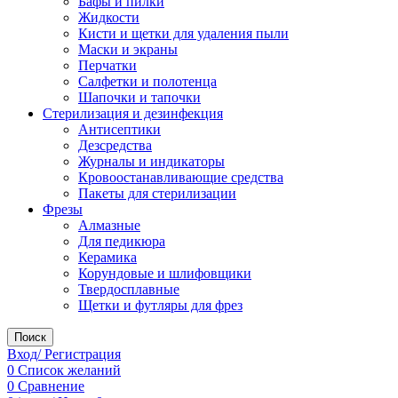
Бафы и пилки
Жидкости
Кисти и щетки для удаления пыли
Маски и экраны
Перчатки
Салфетки и полотенца
Шапочки и тапочки
Стерилизация и дезинфекция
Антисептики
Дезсредства
Журналы и индикаторы
Кровоостанавливающие средства
Пакеты для стерилизации
Фрезы
Алмазные
Для педикюра
Керамика
Корундовые и шлифовщики
Твердосплавные
Щетки и футляры для фрез
Поиск
Вход/ Регистрация
0
Список желаний
0
Сравнение