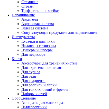
Стемпинг
Стразы
Трафареты и наклейки
Наращивание
Акригели
Акриловая система
Гелевая система
Сопутствующая продукция для наращивания
Инструменты
Кусачки и щипчики
Ножницы и твизеры
Пушеры и шаберы
Для педикюра
Кисти
Аксессуары для хранения кистей
Для акригеля, полигеля
Для акрила
Для геля
Для градиента
Для росписи и лепки
Для тонких линий и френча
Наборы кистей
Оборудование
Аппараты для маникюра
Пылесборники