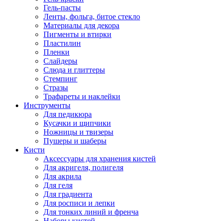
Гель-пасты
Ленты, фольга, битое стекло
Материалы для декора
Пигменты и втирки
Пластилин
Пленки
Слайдеры
Слюда и глиттеры
Стемпинг
Стразы
Трафареты и наклейки
Инструменты
Для педикюра
Кусачки и щипчики
Ножницы и твизеры
Пушеры и шаберы
Кисти
Аксессуары для хранения кистей
Для акригеля, полигеля
Для акрила
Для геля
Для градиента
Для росписи и лепки
Для тонких линий и френча
Наборы кистей