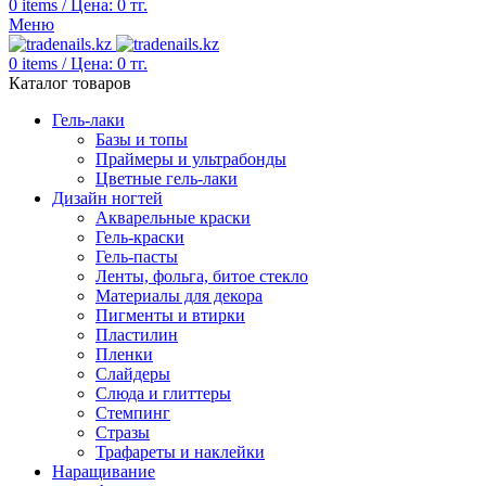
0
items
/
Цена:
0
тг.
Меню
0
items
/
Цена:
0
тг.
Каталог товаров
Гель-лаки
Базы и топы
Праймеры и ультрабонды
Цветные гель-лаки
Дизайн ногтей
Акварельные краски
Гель-краски
Гель-пасты
Ленты, фольга, битое стекло
Материалы для декора
Пигменты и втирки
Пластилин
Пленки
Слайдеры
Слюда и глиттеры
Стемпинг
Стразы
Трафареты и наклейки
Наращивание