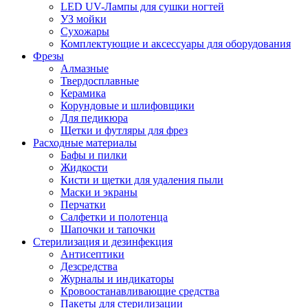
LED UV-Лампы для сушки ногтей
УЗ мойки
Сухожары
Комплектующие и аксессуары для оборудования
Фрезы
Алмазные
Твердосплавные
Керамика
Корундовые и шлифовщики
Для педикюра
Щетки и футляры для фрез
Расходные материалы
Бафы и пилки
Жидкости
Кисти и щетки для удаления пыли
Маски и экраны
Перчатки
Салфетки и полотенца
Шапочки и тапочки
Стерилизация и дезинфекция
Антисептики
Дезсредства
Журналы и индикаторы
Кровоостанавливающие средства
Пакеты для стерилизации