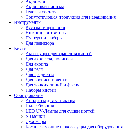
Акригели
Акриловая система
Гелевая система
Сопутствующая продукция для наращивания
Инструменты
Кусачки и щипчики
Ножницы и твизеры
Пушеры и шаберы
Для педикюра
Кисти
Аксессуары для хранения кистей
Для акригеля, полигеля
Для акрила
Для геля
Для градиента
Для росписи и лепки
Для тонких линий и френча
Наборы кистей
Оборудование
Аппараты для маникюра
Пылесборники
LED UV-Лампы для сушки ногтей
УЗ мойки
Сухожары
Комплектующие и аксессуары для оборудования