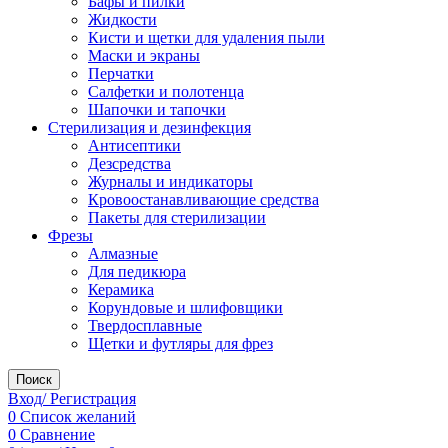
Бафы и пилки
Жидкости
Кисти и щетки для удаления пыли
Маски и экраны
Перчатки
Салфетки и полотенца
Шапочки и тапочки
Стерилизация и дезинфекция
Антисептики
Дезсредства
Журналы и индикаторы
Кровоостанавливающие средства
Пакеты для стерилизации
Фрезы
Алмазные
Для педикюра
Керамика
Корундовые и шлифовщики
Твердосплавные
Щетки и футляры для фрез
Поиск
Вход/ Регистрация
0
Список желаний
0
Сравнение