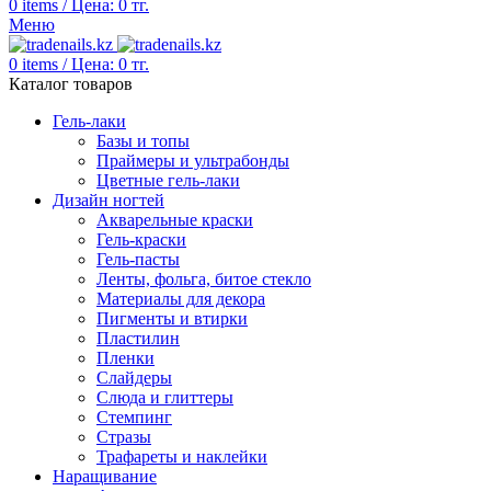
0
items
/
Цена:
0
тг.
Меню
0
items
/
Цена:
0
тг.
Каталог товаров
Гель-лаки
Базы и топы
Праймеры и ультрабонды
Цветные гель-лаки
Дизайн ногтей
Акварельные краски
Гель-краски
Гель-пасты
Ленты, фольга, битое стекло
Материалы для декора
Пигменты и втирки
Пластилин
Пленки
Слайдеры
Слюда и глиттеры
Стемпинг
Стразы
Трафареты и наклейки
Наращивание