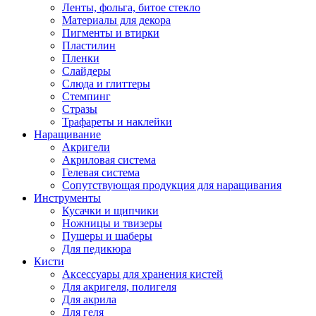
Ленты, фольга, битое стекло
Материалы для декора
Пигменты и втирки
Пластилин
Пленки
Слайдеры
Слюда и глиттеры
Стемпинг
Стразы
Трафареты и наклейки
Наращивание
Акригели
Акриловая система
Гелевая система
Сопутствующая продукция для наращивания
Инструменты
Кусачки и щипчики
Ножницы и твизеры
Пушеры и шаберы
Для педикюра
Кисти
Аксессуары для хранения кистей
Для акригеля, полигеля
Для акрила
Для геля