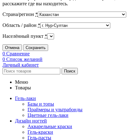
расскажите где вы находитесь.
Страна/регион
*
Область / район
*
Населённый пункт
*
Отмена
Сохранить
0
Сравнение
0
Список желаний
Личный кабинет
Поиск
Меню
Товары
Гель-лаки
Базы и топы
Праймеры и ультрабонды
Цветные гель-лаки
Дизайн ногтей
Акварельные краски
Гель-краски
Гель-пасты