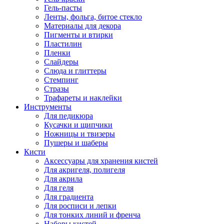
Гель-пасты
Ленты, фольга, битое стекло
Материалы для декора
Пигменты и втирки
Пластилин
Пленки
Слайдеры
Слюда и глиттеры
Стемпинг
Стразы
Трафареты и наклейки
Инструменты
Для педикюра
Кусачки и щипчики
Ножницы и твизеры
Пушеры и шаберы
Кисти
Аксессуары для хранения кистей
Для акригеля, полигеля
Для акрила
Для геля
Для градиента
Для росписи и лепки
Для тонких линий и френча
Наборы кистей