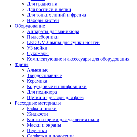
Для градиента
Для росписи и лепки
Для тонких линий и френча
Наборы кистей
Оборудование
Аппараты для маникюра
Пылесборники
LED UV-Лампы для сушки ногтей
УЗ мойки
Сухожары
Комплектующие и аксессуары для оборудования
Фрезы
Алмазные
Твердосплавные
Керамика
Корундовые и шлифовщики
Для педикюра
Щетки и футляры для фрез
Расходные материалы
Бафы и пилки
Жидкости
Кисти и щетки для удаления пыли
Маски и экраны
Перчатки
Салфетки и полотенца