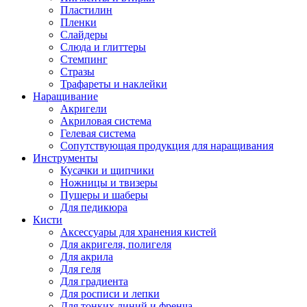
Пластилин
Пленки
Слайдеры
Слюда и глиттеры
Стемпинг
Стразы
Трафареты и наклейки
Наращивание
Акригели
Акриловая система
Гелевая система
Сопутствующая продукция для наращивания
Инструменты
Кусачки и щипчики
Ножницы и твизеры
Пушеры и шаберы
Для педикюра
Кисти
Аксессуары для хранения кистей
Для акригеля, полигеля
Для акрила
Для геля
Для градиента
Для росписи и лепки
Для тонких линий и френча