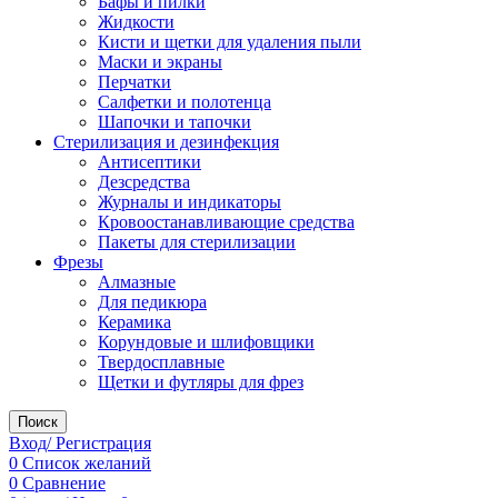
Бафы и пилки
Жидкости
Кисти и щетки для удаления пыли
Маски и экраны
Перчатки
Салфетки и полотенца
Шапочки и тапочки
Стерилизация и дезинфекция
Антисептики
Дезсредства
Журналы и индикаторы
Кровоостанавливающие средства
Пакеты для стерилизации
Фрезы
Алмазные
Для педикюра
Керамика
Корундовые и шлифовщики
Твердосплавные
Щетки и футляры для фрез
Поиск
Вход/ Регистрация
0
Список желаний
0
Сравнение