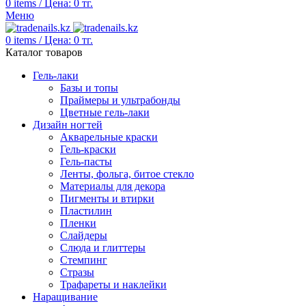
0
items
/
Цена:
0
тг.
Меню
0
items
/
Цена:
0
тг.
Каталог товаров
Гель-лаки
Базы и топы
Праймеры и ультрабонды
Цветные гель-лаки
Дизайн ногтей
Акварельные краски
Гель-краски
Гель-пасты
Ленты, фольга, битое стекло
Материалы для декора
Пигменты и втирки
Пластилин
Пленки
Слайдеры
Слюда и глиттеры
Стемпинг
Стразы
Трафареты и наклейки
Наращивание