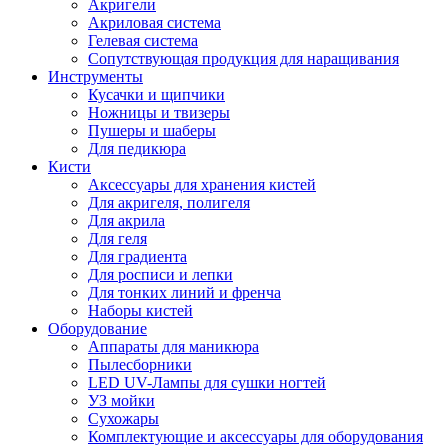
Акригели
Акриловая система
Гелевая система
Сопутствующая продукция для наращивания
Инструменты
Кусачки и щипчики
Ножницы и твизеры
Пушеры и шаберы
Для педикюра
Кисти
Аксессуары для хранения кистей
Для акригеля, полигеля
Для акрила
Для геля
Для градиента
Для росписи и лепки
Для тонких линий и френча
Наборы кистей
Оборудование
Аппараты для маникюра
Пылесборники
LED UV-Лампы для сушки ногтей
УЗ мойки
Сухожары
Комплектующие и аксессуары для оборудования