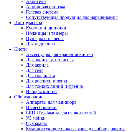
Акригели
Акриловая система
Гелевая система
Сопутствующая продукция для наращивания
Инструменты
Кусачки и щипчики
Ножницы и твизеры
Пушеры и шаберы
Для педикюра
Кисти
Аксессуары для хранения кистей
Для акригеля, полигеля
Для акрила
Для геля
Для градиента
Для росписи и лепки
Для тонких линий и френча
Наборы кистей
Оборудование
Аппараты для маникюра
Пылесборники
LED UV-Лампы для сушки ногтей
УЗ мойки
Сухожары
Комплектующие и аксессуары для оборудования