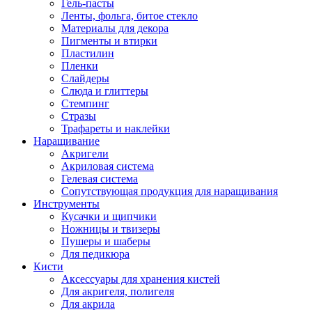
Гель-пасты
Ленты, фольга, битое стекло
Материалы для декора
Пигменты и втирки
Пластилин
Пленки
Слайдеры
Слюда и глиттеры
Стемпинг
Стразы
Трафареты и наклейки
Наращивание
Акригели
Акриловая система
Гелевая система
Сопутствующая продукция для наращивания
Инструменты
Кусачки и щипчики
Ножницы и твизеры
Пушеры и шаберы
Для педикюра
Кисти
Аксессуары для хранения кистей
Для акригеля, полигеля
Для акрила