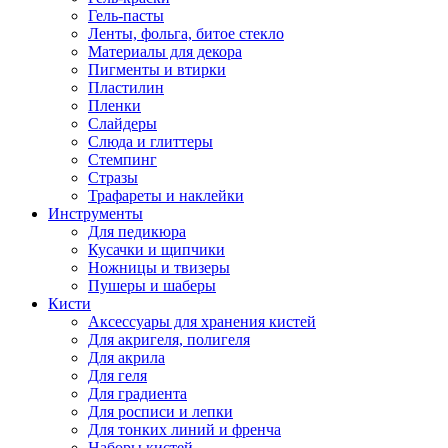
Гель-пасты
Ленты, фольга, битое стекло
Материалы для декора
Пигменты и втирки
Пластилин
Пленки
Слайдеры
Слюда и глиттеры
Стемпинг
Стразы
Трафареты и наклейки
Инструменты
Для педикюра
Кусачки и щипчики
Ножницы и твизеры
Пушеры и шаберы
Кисти
Аксессуары для хранения кистей
Для акригеля, полигеля
Для акрила
Для геля
Для градиента
Для росписи и лепки
Для тонких линий и френча
Наборы кистей