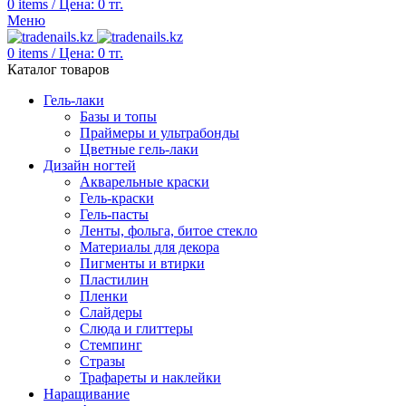
0
items
/
Цена:
0
тг.
Меню
0
items
/
Цена:
0
тг.
Каталог товаров
Гель-лаки
Базы и топы
Праймеры и ультрабонды
Цветные гель-лаки
Дизайн ногтей
Акварельные краски
Гель-краски
Гель-пасты
Ленты, фольга, битое стекло
Материалы для декора
Пигменты и втирки
Пластилин
Пленки
Слайдеры
Слюда и глиттеры
Стемпинг
Стразы
Трафареты и наклейки
Наращивание