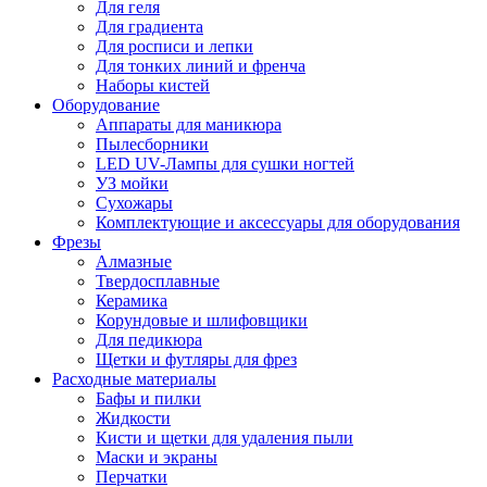
Для геля
Для градиента
Для росписи и лепки
Для тонких линий и френча
Наборы кистей
Оборудование
Аппараты для маникюра
Пылесборники
LED UV-Лампы для сушки ногтей
УЗ мойки
Сухожары
Комплектующие и аксессуары для оборудования
Фрезы
Алмазные
Твердосплавные
Керамика
Корундовые и шлифовщики
Для педикюра
Щетки и футляры для фрез
Расходные материалы
Бафы и пилки
Жидкости
Кисти и щетки для удаления пыли
Маски и экраны
Перчатки