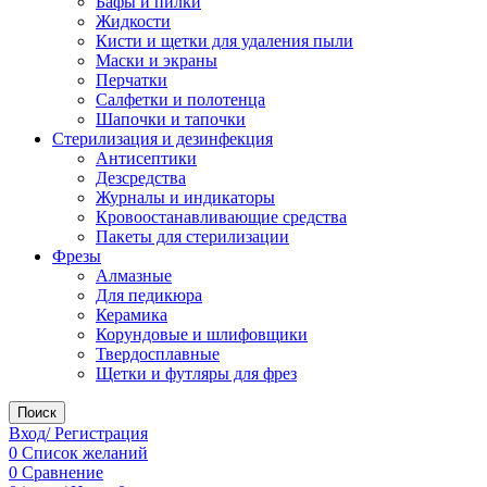
Бафы и пилки
Жидкости
Кисти и щетки для удаления пыли
Маски и экраны
Перчатки
Салфетки и полотенца
Шапочки и тапочки
Стерилизация и дезинфекция
Антисептики
Дезсредства
Журналы и индикаторы
Кровоостанавливающие средства
Пакеты для стерилизации
Фрезы
Алмазные
Для педикюра
Керамика
Корундовые и шлифовщики
Твердосплавные
Щетки и футляры для фрез
Поиск
Вход/ Регистрация
0
Список желаний
0
Сравнение