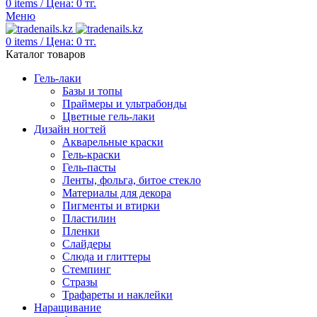
0
items
/
Цена:
0
тг.
Меню
0
items
/
Цена:
0
тг.
Каталог товаров
Гель-лаки
Базы и топы
Праймеры и ультрабонды
Цветные гель-лаки
Дизайн ногтей
Акварельные краски
Гель-краски
Гель-пасты
Ленты, фольга, битое стекло
Материалы для декора
Пигменты и втирки
Пластилин
Пленки
Слайдеры
Слюда и глиттеры
Стемпинг
Стразы
Трафареты и наклейки
Наращивание