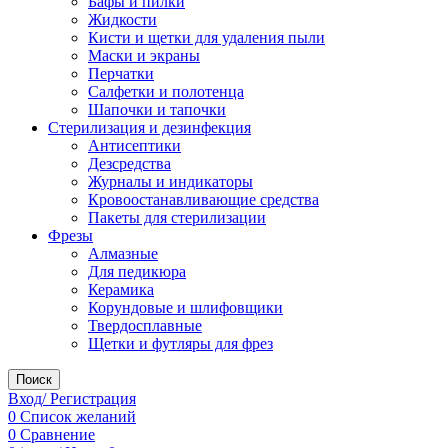
Бафы и пилки
Жидкости
Кисти и щетки для удаления пыли
Маски и экраны
Перчатки
Салфетки и полотенца
Шапочки и тапочки
Стерилизация и дезинфекция
Антисептики
Дезсредства
Журналы и индикаторы
Кровоостанавливающие средства
Пакеты для стерилизации
Фрезы
Алмазные
Для педикюра
Керамика
Корундовые и шлифовщики
Твердосплавные
Щетки и футляры для фрез
Поиск
Вход/ Регистрация
0
Список желаний
0
Сравнение