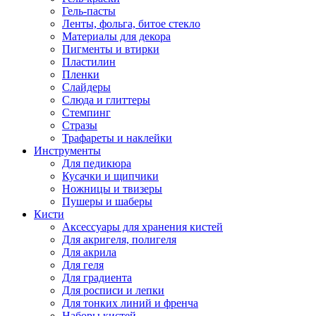
Гель-пасты
Ленты, фольга, битое стекло
Материалы для декора
Пигменты и втирки
Пластилин
Пленки
Слайдеры
Слюда и глиттеры
Стемпинг
Стразы
Трафареты и наклейки
Инструменты
Для педикюра
Кусачки и щипчики
Ножницы и твизеры
Пушеры и шаберы
Кисти
Аксессуары для хранения кистей
Для акригеля, полигеля
Для акрила
Для геля
Для градиента
Для росписи и лепки
Для тонких линий и френча
Наборы кистей