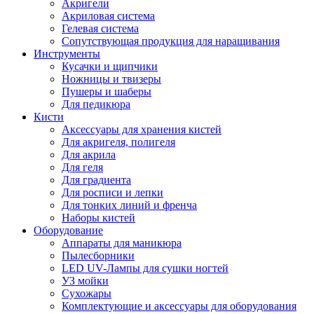
Акригели
Акриловая система
Гелевая система
Сопутствующая продукция для наращивания
Инструменты
Кусачки и щипчики
Ножницы и твизеры
Пушеры и шаберы
Для педикюра
Кисти
Аксессуары для хранения кистей
Для акригеля, полигеля
Для акрила
Для геля
Для градиента
Для росписи и лепки
Для тонких линий и френча
Наборы кистей
Оборудование
Аппараты для маникюра
Пылесборники
LED UV-Лампы для сушки ногтей
УЗ мойки
Сухожары
Комплектующие и аксессуары для оборудования