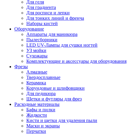
Для геля
Для градиента
Для росписи и лепки
Для тонких линий и френча
Наборы кистей
Оборудование
Аппараты для маникюра
Пылесборники
LED UV-Лампы для сушки ногтей
УЗ мойки
Сухожары
Комплектующие и аксессуары для оборудования
Фрезы
Алмазные
Твердосплавные
Керамика
Корундовые и шлифовщики
Для педикюра
Щетки и футляры для фрез
Расходные материалы
Бафы и пилки
Жидкости
Кисти и щетки для удаления пыли
Маски и экраны
Перчатки