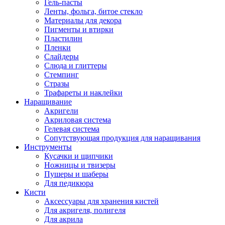
Гель-пасты
Ленты, фольга, битое стекло
Материалы для декора
Пигменты и втирки
Пластилин
Пленки
Слайдеры
Слюда и глиттеры
Стемпинг
Стразы
Трафареты и наклейки
Наращивание
Акригели
Акриловая система
Гелевая система
Сопутствующая продукция для наращивания
Инструменты
Кусачки и щипчики
Ножницы и твизеры
Пушеры и шаберы
Для педикюра
Кисти
Аксессуары для хранения кистей
Для акригеля, полигеля
Для акрила