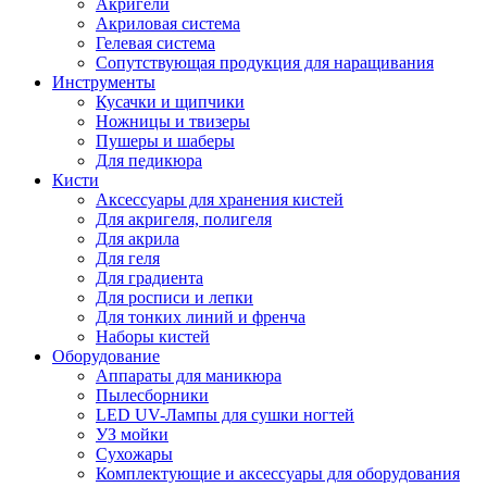
Акригели
Акриловая система
Гелевая система
Сопутствующая продукция для наращивания
Инструменты
Кусачки и щипчики
Ножницы и твизеры
Пушеры и шаберы
Для педикюра
Кисти
Аксессуары для хранения кистей
Для акригеля, полигеля
Для акрила
Для геля
Для градиента
Для росписи и лепки
Для тонких линий и френча
Наборы кистей
Оборудование
Аппараты для маникюра
Пылесборники
LED UV-Лампы для сушки ногтей
УЗ мойки
Сухожары
Комплектующие и аксессуары для оборудования