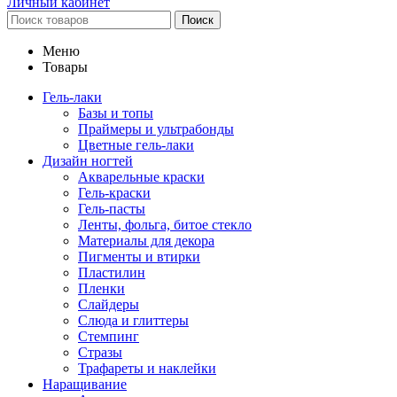
Личный кабинет
Поиск
Меню
Товары
Гель-лаки
Базы и топы
Праймеры и ультрабонды
Цветные гель-лаки
Дизайн ногтей
Акварельные краски
Гель-краски
Гель-пасты
Ленты, фольга, битое стекло
Материалы для декора
Пигменты и втирки
Пластилин
Пленки
Слайдеры
Слюда и глиттеры
Стемпинг
Стразы
Трафареты и наклейки
Наращивание