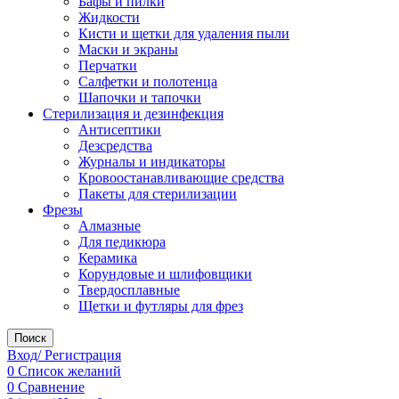
Бафы и пилки
Жидкости
Кисти и щетки для удаления пыли
Маски и экраны
Перчатки
Салфетки и полотенца
Шапочки и тапочки
Стерилизация и дезинфекция
Антисептики
Дезсредства
Журналы и индикаторы
Кровоостанавливающие средства
Пакеты для стерилизации
Фрезы
Алмазные
Для педикюра
Керамика
Корундовые и шлифовщики
Твердосплавные
Щетки и футляры для фрез
Поиск
Вход/ Регистрация
0
Список желаний
0
Сравнение