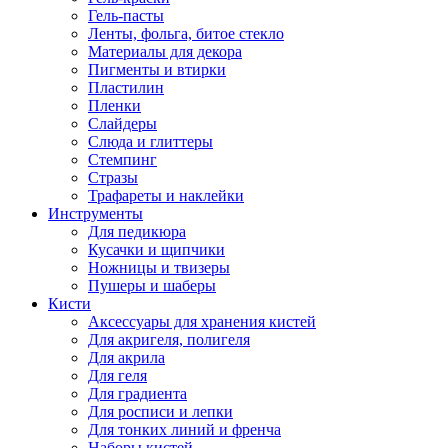
Гель-пасты
Ленты, фольга, битое стекло
Материалы для декора
Пигменты и втирки
Пластилин
Пленки
Слайдеры
Слюда и глиттеры
Стемпинг
Стразы
Трафареты и наклейки
Инструменты
Для педикюра
Кусачки и щипчики
Ножницы и твизеры
Пушеры и шаберы
Кисти
Аксессуары для хранения кистей
Для акригеля, полигеля
Для акрила
Для геля
Для градиента
Для росписи и лепки
Для тонких линий и френча
Наборы кистей