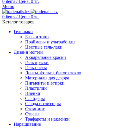
0
items
/
Цена:
0
тг.
Меню
0
items
/
Цена:
0
тг.
Каталог товаров
Гель-лаки
Базы и топы
Праймеры и ультрабонды
Цветные гель-лаки
Дизайн ногтей
Акварельные краски
Гель-краски
Гель-пасты
Ленты, фольга, битое стекло
Материалы для декора
Пигменты и втирки
Пластилин
Пленки
Слайдеры
Слюда и глиттеры
Стемпинг
Стразы
Трафареты и наклейки
Наращивание