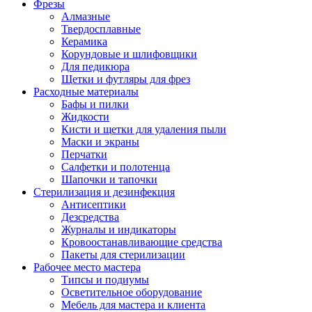
Фрезы
Алмазные
Твердосплавные
Керамика
Корундовые и шлифовщики
Для педикюра
Щетки и футляры для фрез
Расходные материалы
Бафы и пилки
Жидкости
Кисти и щетки для удаления пыли
Маски и экраны
Перчатки
Салфетки и полотенца
Шапочки и тапочки
Стерилизация и дезинфекция
Антисептики
Дезсредства
Журналы и индикаторы
Кровоостанавливающие средства
Пакеты для стерилизации
Рабочее место мастера
Типсы и подиумы
Осветительное оборудование
Мебель для мастера и клиента