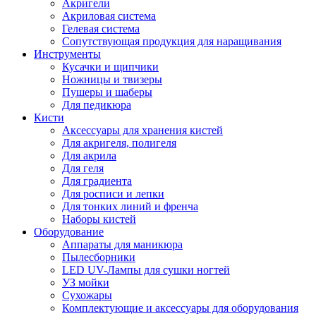
Акригели
Акриловая система
Гелевая система
Сопутствующая продукция для наращивания
Инструменты
Кусачки и щипчики
Ножницы и твизеры
Пушеры и шаберы
Для педикюра
Кисти
Аксессуары для хранения кистей
Для акригеля, полигеля
Для акрила
Для геля
Для градиента
Для росписи и лепки
Для тонких линий и френча
Наборы кистей
Оборудование
Аппараты для маникюра
Пылесборники
LED UV-Лампы для сушки ногтей
УЗ мойки
Сухожары
Комплектующие и аксессуары для оборудования