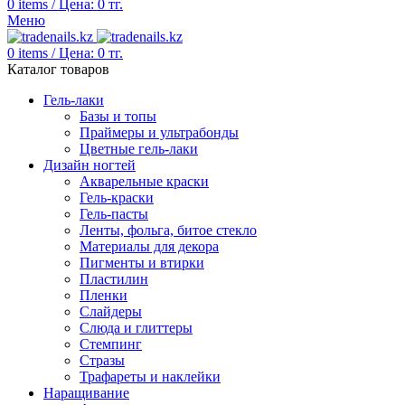
0
items
/
Цена:
0
тг.
Меню
0
items
/
Цена:
0
тг.
Каталог товаров
Гель-лаки
Базы и топы
Праймеры и ультрабонды
Цветные гель-лаки
Дизайн ногтей
Акварельные краски
Гель-краски
Гель-пасты
Ленты, фольга, битое стекло
Материалы для декора
Пигменты и втирки
Пластилин
Пленки
Слайдеры
Слюда и глиттеры
Стемпинг
Стразы
Трафареты и наклейки
Наращивание