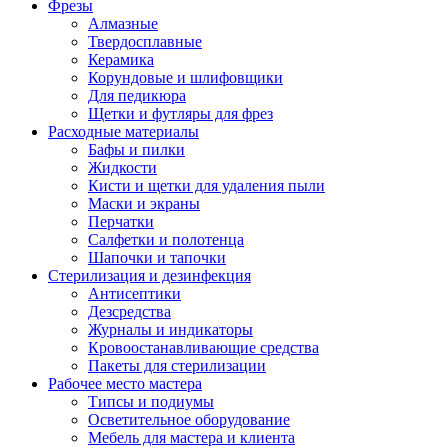
Фрезы
Алмазные
Твердосплавные
Керамика
Корундовые и шлифовщики
Для педикюра
Щетки и футляры для фрез
Расходные материалы
Бафы и пилки
Жидкости
Кисти и щетки для удаления пыли
Маски и экраны
Перчатки
Салфетки и полотенца
Шапочки и тапочки
Стерилизация и дезинфекция
Антисептики
Дезсредства
Журналы и индикаторы
Кровоостанавливающие средства
Пакеты для стерилизации
Рабочее место мастера
Типсы и подиумы
Осветительное оборудование
Мебель для мастера и клиента