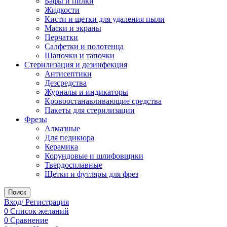
Бафы и пилки
Жидкости
Кисти и щетки для удаления пыли
Маски и экраны
Перчатки
Салфетки и полотенца
Шапочки и тапочки
Стерилизация и дезинфекция
Антисептики
Дезсредства
Журналы и индикаторы
Кровоостанавливающие средства
Пакеты для стерилизации
Фрезы
Алмазные
Для педикюра
Керамика
Корундовые и шлифовщики
Твердосплавные
Щетки и футляры для фрез
Поиск
Вход/ Регистрация
0
Список желаний
0
Сравнение