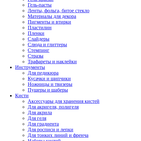
Гель-пасты
Ленты, фольга, битое стекло
Материалы для декора
Пигменты и втирки
Пластилин
Пленки
Слайдеры
Слюда и глиттеры
Стемпинг
Стразы
Трафареты и наклейки
Инструменты
Для педикюра
Кусачки и щипчики
Ножницы и твизеры
Пушеры и шаберы
Кисти
Аксессуары для хранения кистей
Для акригеля, полигеля
Для акрила
Для геля
Для градиента
Для росписи и лепки
Для тонких линий и френча
Наборы кистей