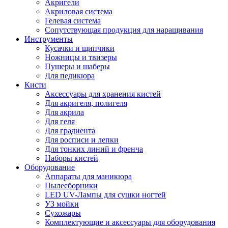
Акригели
Акриловая система
Гелевая система
Сопутствующая продукция для наращивания
Инструменты
Кусачки и щипчики
Ножницы и твизеры
Пушеры и шаберы
Для педикюра
Кисти
Аксессуары для хранения кистей
Для акригеля, полигеля
Для акрила
Для геля
Для градиента
Для росписи и лепки
Для тонких линий и френча
Наборы кистей
Оборудование
Аппараты для маникюра
Пылесборники
LED UV-Лампы для сушки ногтей
УЗ мойки
Сухожары
Комплектующие и аксессуары для оборудования