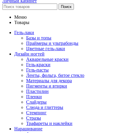
Личный кабинет
Поиск
Меню
Товары
Гель-лаки
Базы и топы
Праймеры и ультрабонды
Цветные гель-лаки
Дизайн ногтей
Акварельные краски
Гель-краски
Гель-пасты
Ленты, фольга, битое стекло
Материалы для декора
Пигменты и втирки
Пластилин
Пленки
Слайдеры
Слюда и глиттеры
Стемпинг
Стразы
Трафареты и наклейки
Наращивание