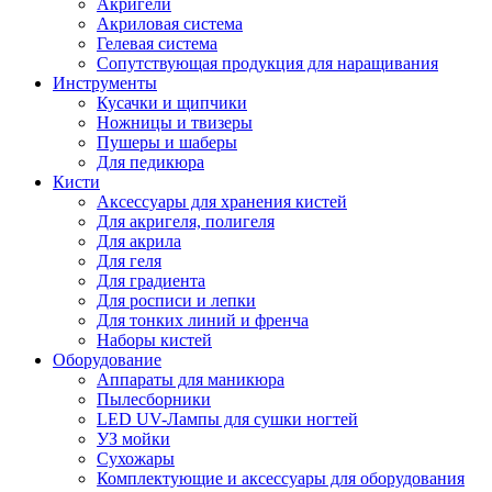
Акригели
Акриловая система
Гелевая система
Сопутствующая продукция для наращивания
Инструменты
Кусачки и щипчики
Ножницы и твизеры
Пушеры и шаберы
Для педикюра
Кисти
Аксессуары для хранения кистей
Для акригеля, полигеля
Для акрила
Для геля
Для градиента
Для росписи и лепки
Для тонких линий и френча
Наборы кистей
Оборудование
Аппараты для маникюра
Пылесборники
LED UV-Лампы для сушки ногтей
УЗ мойки
Сухожары
Комплектующие и аксессуары для оборудования