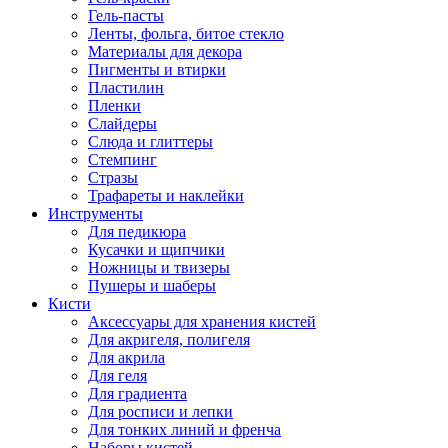
Гель-пасты
Ленты, фольга, битое стекло
Материалы для декора
Пигменты и втирки
Пластилин
Пленки
Слайдеры
Слюда и глиттеры
Стемпинг
Стразы
Трафареты и наклейки
Инструменты
Для педикюра
Кусачки и щипчики
Ножницы и твизеры
Пушеры и шаберы
Кисти
Аксессуары для хранения кистей
Для акригеля, полигеля
Для акрила
Для геля
Для градиента
Для росписи и лепки
Для тонких линий и френча
Наборы кистей