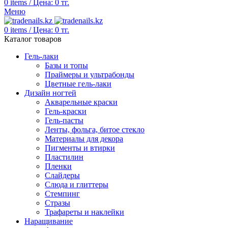
0
items
/
Цена:
0
тг.
Меню
0
items
/
Цена:
0
тг.
Каталог товаров
Гель-лаки
Базы и топы
Праймеры и ультрабонды
Цветные гель-лаки
Дизайн ногтей
Акварельные краски
Гель-краски
Гель-пасты
Ленты, фольга, битое стекло
Материалы для декора
Пигменты и втирки
Пластилин
Пленки
Слайдеры
Слюда и глиттеры
Стемпинг
Стразы
Трафареты и наклейки
Наращивание