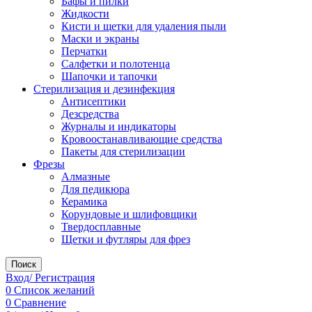
Бафы и пилки
Жидкости
Кисти и щетки для удаления пыли
Маски и экраны
Перчатки
Салфетки и полотенца
Шапочки и тапочки
Стерилизация и дезинфекция
Антисептики
Дезсредства
Журналы и индикаторы
Кровоостанавливающие средства
Пакеты для стерилизации
Фрезы
Алмазные
Для педикюра
Керамика
Корундовые и шлифовщики
Твердосплавные
Щетки и футляры для фрез
Поиск
Вход/ Регистрация
0
Список желаний
0
Сравнение