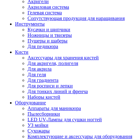
Акригели
Акриловая система
Гелевая система
Сопутствующая продукция для наращивания
Инструменты
Кусачки и щипчики
Ножницы и твизеры
Пушеры и шаберы
Для педикюра
Кисти
Аксессуары для хранения кистей
Для акригеля, полигеля
Для акрила
Для геля
Для градиента
Для росписи и лепки
Для тонких линий и френча
Наборы кистей
Оборудование
Аппараты для маникюра
Пылесборники
LED UV-Лампы для сушки ногтей
УЗ мойки
Сухожары
Комплектующие и аксессуары для оборудования