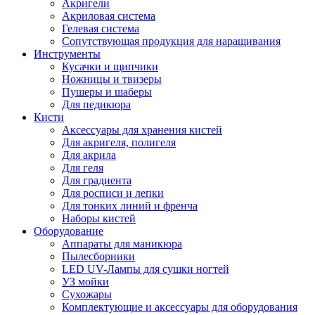
Акригели
Акриловая система
Гелевая система
Сопутствующая продукция для наращивания
Инструменты
Кусачки и щипчики
Ножницы и твизеры
Пушеры и шаберы
Для педикюра
Кисти
Аксессуары для хранения кистей
Для акригеля, полигеля
Для акрила
Для геля
Для градиента
Для росписи и лепки
Для тонких линий и френча
Наборы кистей
Оборудование
Аппараты для маникюра
Пылесборники
LED UV-Лампы для сушки ногтей
УЗ мойки
Сухожары
Комплектующие и аксессуары для оборудования