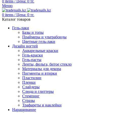
0
items
/
Цена:
0
тг.
Меню
0
items
/
Цена:
0
тг.
Каталог товаров
Гель-лаки
Базы и топы
Праймеры и ультрабонды
Цветные гель-лаки
Дизайн ногтей
Акварельные краски
Гель-краски
Гель-пасты
Ленты, фольга, битое стекло
Материалы для декора
Пигменты и втирки
Пластилин
Пленки
Слайдеры
Слюда и глиттеры
Стемпинг
Стразы
Трафареты и наклейки
Наращивание