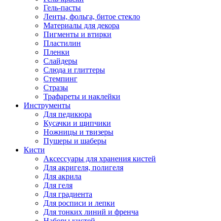
Гель-пасты
Ленты, фольга, битое стекло
Материалы для декора
Пигменты и втирки
Пластилин
Пленки
Слайдеры
Слюда и глиттеры
Стемпинг
Стразы
Трафареты и наклейки
Инструменты
Для педикюра
Кусачки и щипчики
Ножницы и твизеры
Пушеры и шаберы
Кисти
Аксессуары для хранения кистей
Для акригеля, полигеля
Для акрила
Для геля
Для градиента
Для росписи и лепки
Для тонких линий и френча
Наборы кистей