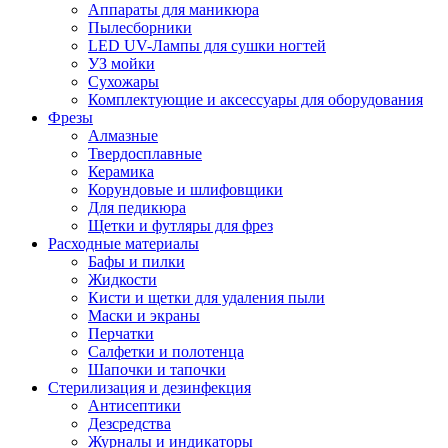
Аппараты для маникюра
Пылесборники
LED UV-Лампы для сушки ногтей
УЗ мойки
Сухожары
Комплектующие и аксессуары для оборудования
Фрезы
Алмазные
Твердосплавные
Керамика
Корундовые и шлифовщики
Для педикюра
Щетки и футляры для фрез
Расходные материалы
Бафы и пилки
Жидкости
Кисти и щетки для удаления пыли
Маски и экраны
Перчатки
Салфетки и полотенца
Шапочки и тапочки
Стерилизация и дезинфекция
Антисептики
Дезсредства
Журналы и индикаторы