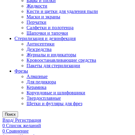
Бафы и пилки
Жидкости
Кисти и щетки для удаления пыли
Маски и экраны
Перчатки
Салфетки и полотенца
Шапочки и тапочки
Стерилизация и дезинфекция
Антисептики
Дезсредства
Журналы и индикаторы
Кровоостанавливающие средства
Пакеты для стерилизации
Фрезы
Алмазные
Для педикюра
Керамика
Корундовые и шлифовщики
Твердосплавные
Щетки и футляры для фрез
Поиск
Вход/ Регистрация
0
Список желаний
0
Сравнение