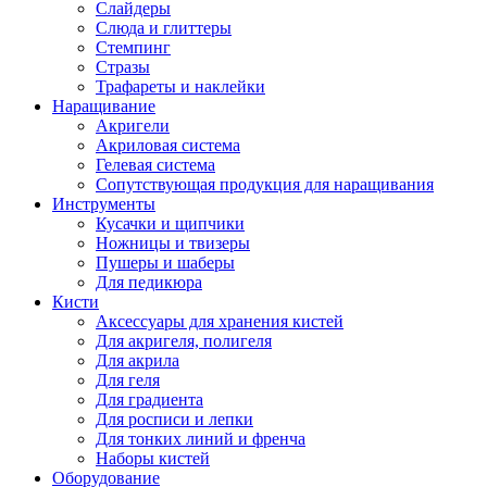
Слайдеры
Слюда и глиттеры
Стемпинг
Стразы
Трафареты и наклейки
Наращивание
Акригели
Акриловая система
Гелевая система
Сопутствующая продукция для наращивания
Инструменты
Кусачки и щипчики
Ножницы и твизеры
Пушеры и шаберы
Для педикюра
Кисти
Аксессуары для хранения кистей
Для акригеля, полигеля
Для акрила
Для геля
Для градиента
Для росписи и лепки
Для тонких линий и френча
Наборы кистей
Оборудование