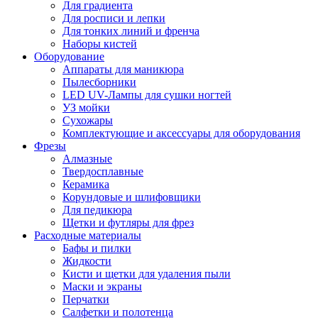
Для градиента
Для росписи и лепки
Для тонких линий и френча
Наборы кистей
Оборудование
Аппараты для маникюра
Пылесборники
LED UV-Лампы для сушки ногтей
УЗ мойки
Сухожары
Комплектующие и аксессуары для оборудования
Фрезы
Алмазные
Твердосплавные
Керамика
Корундовые и шлифовщики
Для педикюра
Щетки и футляры для фрез
Расходные материалы
Бафы и пилки
Жидкости
Кисти и щетки для удаления пыли
Маски и экраны
Перчатки
Салфетки и полотенца