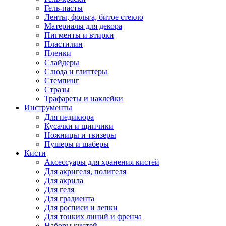
Гель-пасты
Ленты, фольга, битое стекло
Материалы для декора
Пигменты и втирки
Пластилин
Пленки
Слайдеры
Слюда и глиттеры
Стемпинг
Стразы
Трафареты и наклейки
Инструменты
Для педикюра
Кусачки и щипчики
Ножницы и твизеры
Пушеры и шаберы
Кисти
Аксессуары для хранения кистей
Для акригеля, полигеля
Для акрила
Для геля
Для градиента
Для росписи и лепки
Для тонких линий и френча
Наборы кистей