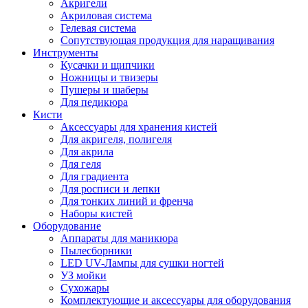
Акригели
Акриловая система
Гелевая система
Сопутствующая продукция для наращивания
Инструменты
Кусачки и щипчики
Ножницы и твизеры
Пушеры и шаберы
Для педикюра
Кисти
Аксессуары для хранения кистей
Для акригеля, полигеля
Для акрила
Для геля
Для градиента
Для росписи и лепки
Для тонких линий и френча
Наборы кистей
Оборудование
Аппараты для маникюра
Пылесборники
LED UV-Лампы для сушки ногтей
УЗ мойки
Сухожары
Комплектующие и аксессуары для оборудования