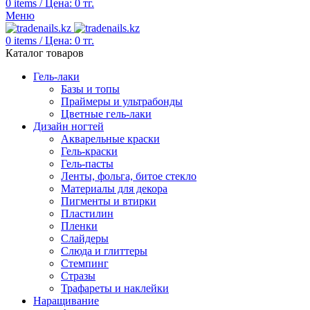
0
items
/
Цена:
0
тг.
Меню
0
items
/
Цена:
0
тг.
Каталог товаров
Гель-лаки
Базы и топы
Праймеры и ультрабонды
Цветные гель-лаки
Дизайн ногтей
Акварельные краски
Гель-краски
Гель-пасты
Ленты, фольга, битое стекло
Материалы для декора
Пигменты и втирки
Пластилин
Пленки
Слайдеры
Слюда и глиттеры
Стемпинг
Стразы
Трафареты и наклейки
Наращивание