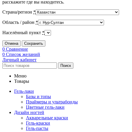
расскажите где вы находитесь.
Страна/регион
*
Область / район
*
Населённый пункт
*
Отмена
Сохранить
0
Сравнение
0
Список желаний
Личный кабинет
Поиск
Меню
Товары
Гель-лаки
Базы и топы
Праймеры и ультрабонды
Цветные гель-лаки
Дизайн ногтей
Акварельные краски
Гель-краски
Гель-пасты