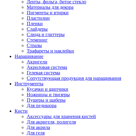
Ленты, фольга, битое стекло
Материалы для декора
Пигменты и втирки
Пластилин
Пленки
Слайдеры
Слюда и глиттеры
Стемпинг
Стразы
Трафареты и наклейки
Наращивание
Акригели
Акриловая система
Гелевая система
Сопутствующая продукция для наращивания
Инструменты
Кусачки и щипчики
Ножницы и твизеры
Пушеры и шаберы
Для педикюра
Кисти
Аксессуары для хранения кистей
Для акригеля, полигеля
Для акрила
Для геля