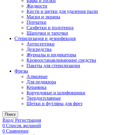
Бафы и пилки
Жидкости
Кисти и щетки для удаления пыли
Маски и экраны
Перчатки
Салфетки и полотенца
Шапочки и тапочки
Стерилизация и дезинфекция
Антисептики
Дезсредства
Журналы и индикаторы
Кровоостанавливающие средства
Пакеты для стерилизации
Фрезы
Алмазные
Для педикюра
Керамика
Корундовые и шлифовщики
Твердосплавные
Щетки и футляры для фрез
Поиск
Вход/ Регистрация
0
Список желаний
0
Сравнение