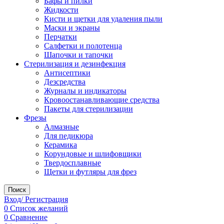
Бафы и пилки
Жидкости
Кисти и щетки для удаления пыли
Маски и экраны
Перчатки
Салфетки и полотенца
Шапочки и тапочки
Стерилизация и дезинфекция
Антисептики
Дезсредства
Журналы и индикаторы
Кровоостанавливающие средства
Пакеты для стерилизации
Фрезы
Алмазные
Для педикюра
Керамика
Корундовые и шлифовщики
Твердосплавные
Щетки и футляры для фрез
Поиск
Вход/ Регистрация
0
Список желаний
0
Сравнение