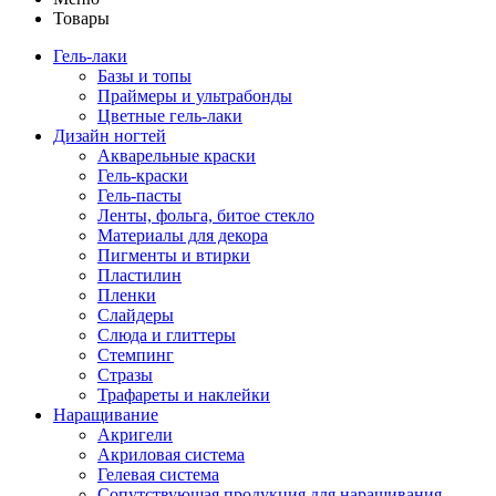
Товары
Гель-лаки
Базы и топы
Праймеры и ультрабонды
Цветные гель-лаки
Дизайн ногтей
Акварельные краски
Гель-краски
Гель-пасты
Ленты, фольга, битое стекло
Материалы для декора
Пигменты и втирки
Пластилин
Пленки
Слайдеры
Слюда и глиттеры
Стемпинг
Стразы
Трафареты и наклейки
Наращивание
Акригели
Акриловая система
Гелевая система
Сопутствующая продукция для наращивания