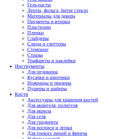
Гель-пасты
Ленты, фольга, битое стекло
Материалы для декора
Пигменты и втирки
Пластилин
Пленки
Слайдеры
Слюда и глиттеры
Стемпинг
Стразы
Трафареты и наклейки
Инструменты
Для педикюра
Кусачки и щипчики
Ножницы и твизеры
Пушеры и шаберы
Кисти
Аксессуары для хранения кистей
Для акригеля, полигеля
Для акрила
Для геля
Для градиента
Для росписи и лепки
Для тонких линий и френча
Наборы кистей