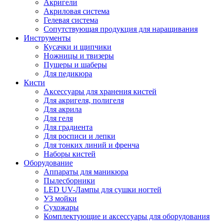
Акригели
Акриловая система
Гелевая система
Сопутствующая продукция для наращивания
Инструменты
Кусачки и щипчики
Ножницы и твизеры
Пушеры и шаберы
Для педикюра
Кисти
Аксессуары для хранения кистей
Для акригеля, полигеля
Для акрила
Для геля
Для градиента
Для росписи и лепки
Для тонких линий и френча
Наборы кистей
Оборудование
Аппараты для маникюра
Пылесборники
LED UV-Лампы для сушки ногтей
УЗ мойки
Сухожары
Комплектующие и аксессуары для оборудования