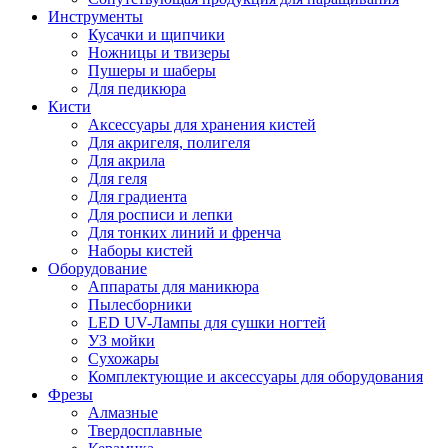
Инструменты
Кусачки и щипчики
Ножницы и твизеры
Пушеры и шаберы
Для педикюра
Кисти
Аксессуары для хранения кистей
Для акригеля, полигеля
Для акрила
Для геля
Для градиента
Для росписи и лепки
Для тонких линий и френча
Наборы кистей
Оборудование
Аппараты для маникюра
Пылесборники
LED UV-Лампы для сушки ногтей
УЗ мойки
Сухожары
Комплектующие и аксессуары для оборудования
Фрезы
Алмазные
Твердосплавные