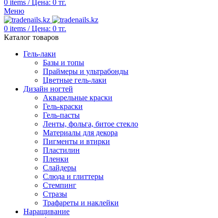
0
items
/
Цена:
0
тг.
Меню
0
items
/
Цена:
0
тг.
Каталог товаров
Гель-лаки
Базы и топы
Праймеры и ультрабонды
Цветные гель-лаки
Дизайн ногтей
Акварельные краски
Гель-краски
Гель-пасты
Ленты, фольга, битое стекло
Материалы для декора
Пигменты и втирки
Пластилин
Пленки
Слайдеры
Слюда и глиттеры
Стемпинг
Стразы
Трафареты и наклейки
Наращивание