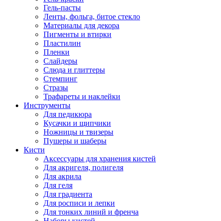
Гель-пасты
Ленты, фольга, битое стекло
Материалы для декора
Пигменты и втирки
Пластилин
Пленки
Слайдеры
Слюда и глиттеры
Стемпинг
Стразы
Трафареты и наклейки
Инструменты
Для педикюра
Кусачки и щипчики
Ножницы и твизеры
Пушеры и шаберы
Кисти
Аксессуары для хранения кистей
Для акригеля, полигеля
Для акрила
Для геля
Для градиента
Для росписи и лепки
Для тонких линий и френча
Наборы кистей