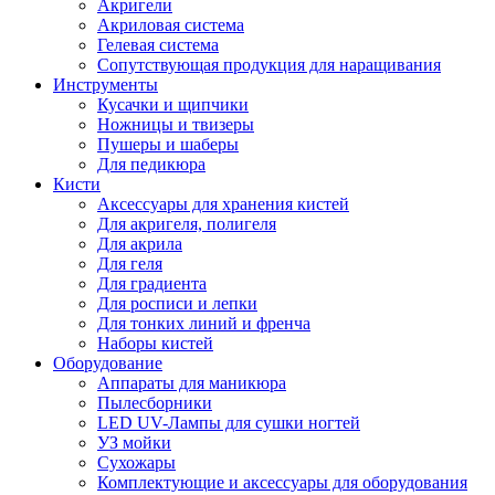
Акригели
Акриловая система
Гелевая система
Сопутствующая продукция для наращивания
Инструменты
Кусачки и щипчики
Ножницы и твизеры
Пушеры и шаберы
Для педикюра
Кисти
Аксессуары для хранения кистей
Для акригеля, полигеля
Для акрила
Для геля
Для градиента
Для росписи и лепки
Для тонких линий и френча
Наборы кистей
Оборудование
Аппараты для маникюра
Пылесборники
LED UV-Лампы для сушки ногтей
УЗ мойки
Сухожары
Комплектующие и аксессуары для оборудования