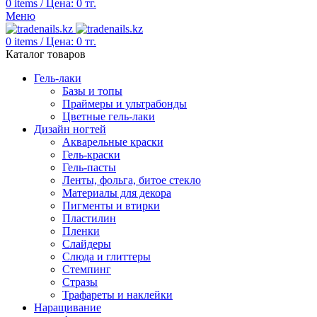
0
items
/
Цена:
0
тг.
Меню
0
items
/
Цена:
0
тг.
Каталог товаров
Гель-лаки
Базы и топы
Праймеры и ультрабонды
Цветные гель-лаки
Дизайн ногтей
Акварельные краски
Гель-краски
Гель-пасты
Ленты, фольга, битое стекло
Материалы для декора
Пигменты и втирки
Пластилин
Пленки
Слайдеры
Слюда и глиттеры
Стемпинг
Стразы
Трафареты и наклейки
Наращивание