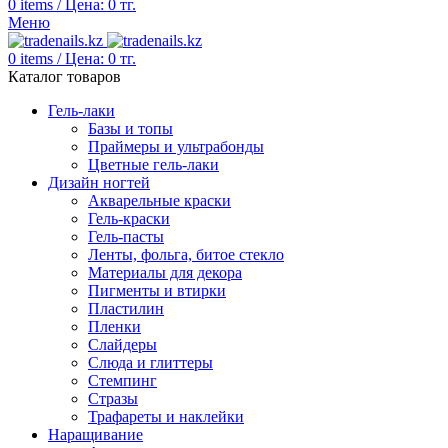
0
items
/
Цена:
0
тг.
Меню
0
items
/
Цена:
0
тг.
Каталог товаров
Гель-лаки
Базы и топы
Праймеры и ультрабонды
Цветные гель-лаки
Дизайн ногтей
Акварельные краски
Гель-краски
Гель-пасты
Ленты, фольга, битое стекло
Материалы для декора
Пигменты и втирки
Пластилин
Пленки
Слайдеры
Слюда и глиттеры
Стемпинг
Стразы
Трафареты и наклейки
Наращивание