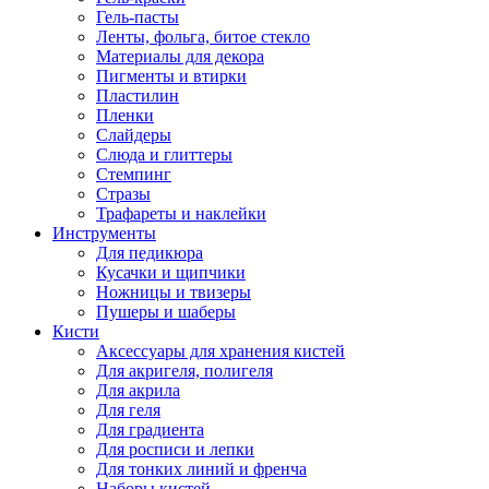
Гель-пасты
Ленты, фольга, битое стекло
Материалы для декора
Пигменты и втирки
Пластилин
Пленки
Слайдеры
Слюда и глиттеры
Стемпинг
Стразы
Трафареты и наклейки
Инструменты
Для педикюра
Кусачки и щипчики
Ножницы и твизеры
Пушеры и шаберы
Кисти
Аксессуары для хранения кистей
Для акригеля, полигеля
Для акрила
Для геля
Для градиента
Для росписи и лепки
Для тонких линий и френча
Наборы кистей