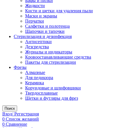
Бафы и пилки
Жидкости
Кисти и щетки для удаления пыли
Маски и экраны
Перчатки
Салфетки и полотенца
Шапочки и тапочки
Стерилизация и дезинфекция
Антисептики
Дезсредства
Журналы и индикаторы
Кровоостанавливающие средства
Пакеты для стерилизации
Фрезы
Алмазные
Для педикюра
Керамика
Корундовые и шлифовщики
Твердосплавные
Щетки и футляры для фрез
Поиск
Вход/ Регистрация
0
Список желаний
0
Сравнение