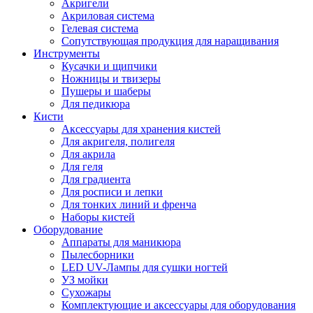
Акригели
Акриловая система
Гелевая система
Сопутствующая продукция для наращивания
Инструменты
Кусачки и щипчики
Ножницы и твизеры
Пушеры и шаберы
Для педикюра
Кисти
Аксессуары для хранения кистей
Для акригеля, полигеля
Для акрила
Для геля
Для градиента
Для росписи и лепки
Для тонких линий и френча
Наборы кистей
Оборудование
Аппараты для маникюра
Пылесборники
LED UV-Лампы для сушки ногтей
УЗ мойки
Сухожары
Комплектующие и аксессуары для оборудования