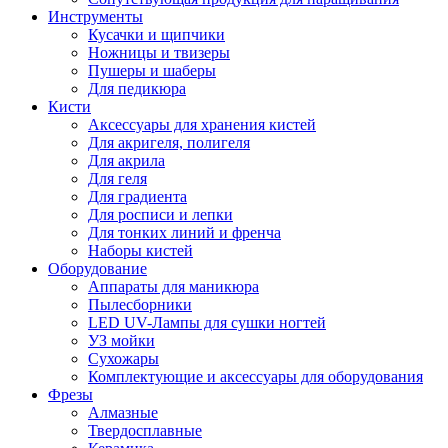
Инструменты
Кусачки и щипчики
Ножницы и твизеры
Пушеры и шаберы
Для педикюра
Кисти
Аксессуары для хранения кистей
Для акригеля, полигеля
Для акрила
Для геля
Для градиента
Для росписи и лепки
Для тонких линий и френча
Наборы кистей
Оборудование
Аппараты для маникюра
Пылесборники
LED UV-Лампы для сушки ногтей
УЗ мойки
Сухожары
Комплектующие и аксессуары для оборудования
Фрезы
Алмазные
Твердосплавные