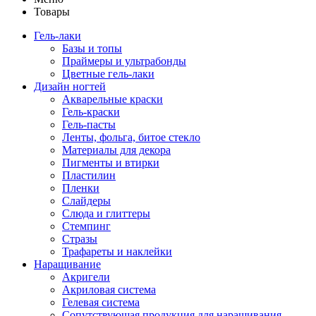
Товары
Гель-лаки
Базы и топы
Праймеры и ультрабонды
Цветные гель-лаки
Дизайн ногтей
Акварельные краски
Гель-краски
Гель-пасты
Ленты, фольга, битое стекло
Материалы для декора
Пигменты и втирки
Пластилин
Пленки
Слайдеры
Слюда и глиттеры
Стемпинг
Стразы
Трафареты и наклейки
Наращивание
Акригели
Акриловая система
Гелевая система
Сопутствующая продукция для наращивания