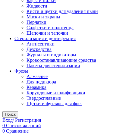
Бафы и пилки
Жидкости
Кисти и щетки для удаления пыли
Маски и экраны
Перчатки
Салфетки и полотенца
Шапочки и тапочки
Стерилизация и дезинфекция
Антисептики
Дезсредства
Журналы и индикаторы
Кровоостанавливающие средства
Пакеты для стерилизации
Фрезы
Алмазные
Для педикюра
Керамика
Корундовые и шлифовщики
Твердосплавные
Щетки и футляры для фрез
Поиск
Вход/ Регистрация
0
Список желаний
0
Сравнение