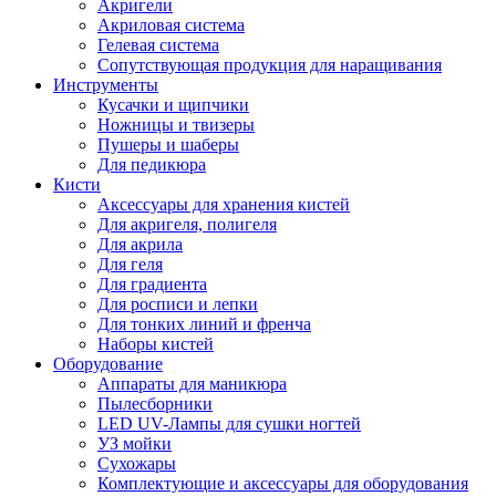
Акригели
Акриловая система
Гелевая система
Сопутствующая продукция для наращивания
Инструменты
Кусачки и щипчики
Ножницы и твизеры
Пушеры и шаберы
Для педикюра
Кисти
Аксессуары для хранения кистей
Для акригеля, полигеля
Для акрила
Для геля
Для градиента
Для росписи и лепки
Для тонких линий и френча
Наборы кистей
Оборудование
Аппараты для маникюра
Пылесборники
LED UV-Лампы для сушки ногтей
УЗ мойки
Сухожары
Комплектующие и аксессуары для оборудования