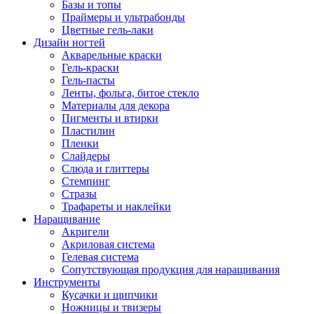
Базы и топы
Праймеры и ультрабонды
Цветные гель-лаки
Дизайн ногтей
Акварельные краски
Гель-краски
Гель-пасты
Ленты, фольга, битое стекло
Материалы для декора
Пигменты и втирки
Пластилин
Пленки
Слайдеры
Слюда и глиттеры
Стемпинг
Стразы
Трафареты и наклейки
Наращивание
Акригели
Акриловая система
Гелевая система
Сопутствующая продукция для наращивания
Инструменты
Кусачки и щипчики
Ножницы и твизеры