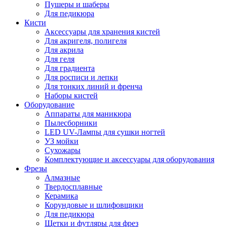
Пушеры и шаберы
Для педикюра
Кисти
Аксессуары для хранения кистей
Для акригеля, полигеля
Для акрила
Для геля
Для градиента
Для росписи и лепки
Для тонких линий и френча
Наборы кистей
Оборудование
Аппараты для маникюра
Пылесборники
LED UV-Лампы для сушки ногтей
УЗ мойки
Сухожары
Комплектующие и аксессуары для оборудования
Фрезы
Алмазные
Твердосплавные
Керамика
Корундовые и шлифовщики
Для педикюра
Щетки и футляры для фрез