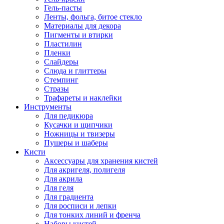
Гель-пасты
Ленты, фольга, битое стекло
Материалы для декора
Пигменты и втирки
Пластилин
Пленки
Слайдеры
Слюда и глиттеры
Стемпинг
Стразы
Трафареты и наклейки
Инструменты
Для педикюра
Кусачки и щипчики
Ножницы и твизеры
Пушеры и шаберы
Кисти
Аксессуары для хранения кистей
Для акригеля, полигеля
Для акрила
Для геля
Для градиента
Для росписи и лепки
Для тонких линий и френча
Наборы кистей