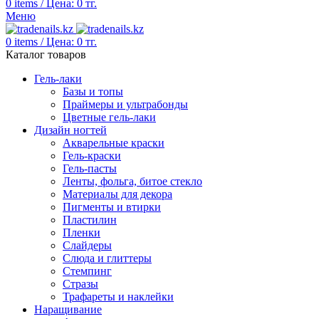
0
items
/
Цена:
0
тг.
Меню
0
items
/
Цена:
0
тг.
Каталог товаров
Гель-лаки
Базы и топы
Праймеры и ультрабонды
Цветные гель-лаки
Дизайн ногтей
Акварельные краски
Гель-краски
Гель-пасты
Ленты, фольга, битое стекло
Материалы для декора
Пигменты и втирки
Пластилин
Пленки
Слайдеры
Слюда и глиттеры
Стемпинг
Стразы
Трафареты и наклейки
Наращивание