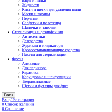
Бафы и пилки
Жидкости
Кисти и щетки для удаления пыли
Маски и экраны
Перчатки
Салфетки и полотенца
Шапочки и тапочки
Стерилизация и дезинфекция
Антисептики
Дезсредства
Журналы и индикаторы
Кровоостанавливающие средства
Пакеты для стерилизации
Фрезы
Алмазные
Для педикюра
Керамика
Корундовые и шлифовщики
Твердосплавные
Щетки и футляры для фрез
Поиск
Вход/ Регистрация
0
Список желаний
0
Сравнение