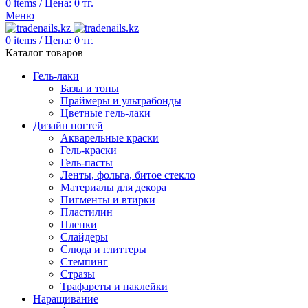
0
items
/
Цена:
0
тг.
Меню
0
items
/
Цена:
0
тг.
Каталог товаров
Гель-лаки
Базы и топы
Праймеры и ультрабонды
Цветные гель-лаки
Дизайн ногтей
Акварельные краски
Гель-краски
Гель-пасты
Ленты, фольга, битое стекло
Материалы для декора
Пигменты и втирки
Пластилин
Пленки
Слайдеры
Слюда и глиттеры
Стемпинг
Стразы
Трафареты и наклейки
Наращивание