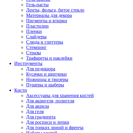
Гель-пасты
Ленты, фольга, битое стекло
Материалы для декора
Пигменты и втирки
Пластилин
Пленки
Слайдеры
Слюда и глиттеры
Стемпинг
Стразы
Трафареты и наклейки
Инструменты
Для педикюра
Кусачки и щипчики
Ножницы и твизеры
Пушеры и шаберы
Кисти
Аксессуары для хранения кистей
Для акригеля, полигеля
Для акрила
Для геля
Для градиента
Для росписи и лепки
Для тонких линий и френча
Наборы кистей