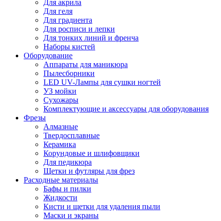
Для акрила
Для геля
Для градиента
Для росписи и лепки
Для тонких линий и френча
Наборы кистей
Оборудование
Аппараты для маникюра
Пылесборники
LED UV-Лампы для сушки ногтей
УЗ мойки
Сухожары
Комплектующие и аксессуары для оборудования
Фрезы
Алмазные
Твердосплавные
Керамика
Корундовые и шлифовщики
Для педикюра
Щетки и футляры для фрез
Расходные материалы
Бафы и пилки
Жидкости
Кисти и щетки для удаления пыли
Маски и экраны