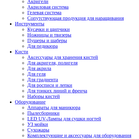
Акригели
Акриловая система
Гелевая система
Сопутствующая продукция для наращивания
Инструменты
Кусачки и щипчики
Ножницы и твизеры
Пушеры и шаберы
Для педикюра
Кисти
Аксессуары для хранения кистей
Для акригеля, полигеля
Для акрила
Для геля
Для градиента
Для росписи и лепки
Для тонких линий и френча
Наборы кистей
Оборудование
Аппараты для маникюра
Пылесборники
LED UV-Лампы для сушки ногтей
УЗ мойки
Сухожары
Комплектующие и аксессуары для оборудования