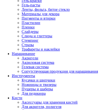
Гель-краски
Гель-пасты
Ленты, фольга, битое стекло
Материалы для декора
Пигменты и втирки
Пластилин
Пленки
Слайдеры
Слюда и глиттеры
Стемпинг
Стразы
Трафареты и наклейки
Наращивание
Акригели
Акриловая система
Гелевая система
Сопутствующая продукция для наращивания
Инструменты
Кусачки и щипчики
Ножницы и твизеры
Пушеры и шаберы
Для педикюра
Кисти
Аксессуары для хранения кистей
Для акригеля, полигеля