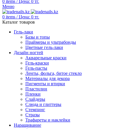
0
items
/
Цена:
0
тг.
Меню
0
items
/
Цена:
0
тг.
Каталог товаров
Гель-лаки
Базы и топы
Праймеры и ультрабонды
Цветные гель-лаки
Дизайн ногтей
Акварельные краски
Гель-краски
Гель-пасты
Ленты, фольга, битое стекло
Материалы для декора
Пигменты и втирки
Пластилин
Пленки
Слайдеры
Слюда и глиттеры
Стемпинг
Стразы
Трафареты и наклейки
Наращивание