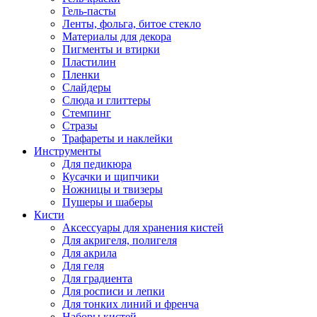
Гель-пасты
Ленты, фольга, битое стекло
Материалы для декора
Пигменты и втирки
Пластилин
Пленки
Слайдеры
Слюда и глиттеры
Стемпинг
Стразы
Трафареты и наклейки
Инструменты
Для педикюра
Кусачки и щипчики
Ножницы и твизеры
Пушеры и шаберы
Кисти
Аксессуары для хранения кистей
Для акригеля, полигеля
Для акрила
Для геля
Для градиента
Для росписи и лепки
Для тонких линий и френча
Наборы кистей