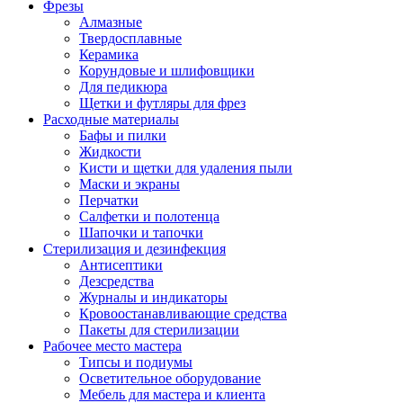
Фрезы
Алмазные
Твердосплавные
Керамика
Корундовые и шлифовщики
Для педикюра
Щетки и футляры для фрез
Расходные материалы
Бафы и пилки
Жидкости
Кисти и щетки для удаления пыли
Маски и экраны
Перчатки
Салфетки и полотенца
Шапочки и тапочки
Стерилизация и дезинфекция
Антисептики
Дезсредства
Журналы и индикаторы
Кровоостанавливающие средства
Пакеты для стерилизации
Рабочее место мастера
Типсы и подиумы
Осветительное оборудование
Мебель для мастера и клиента