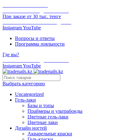
ОНЛАЙН ОПЛАТА
БЕСПЛАТНАЯ ДОСТАВКА
При заказе от 30 тыс. тенге
ОТГРУЗКА В ТОТ ЖЕ ДЕНЬ
Instagram
YouTube
Вопросы и ответы
Программа лояльности
Где вы?
БЕСПЛАТНАЯ ДОСТАВКА
Instagram
YouTube
Выбрать категорию
Uncategorized
Гель-лаки
Базы и топы
Праймеры и ультрабонды
Цветные гель-лаки
Цветные лаки
Дизайн ногтей
Акварельные краски
Гель-краски