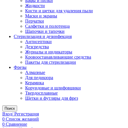
Бафы и пилки
Жидкости
Кисти и щетки для удаления пыли
Маски и экраны
Перчатки
Салфетки и полотенца
Шапочки и тапочки
Стерилизация и дезинфекция
Антисептики
Дезсредства
Журналы и индикаторы
Кровоостанавливающие средства
Пакеты для стерилизации
Фрезы
Алмазные
Для педикюра
Керамика
Корундовые и шлифовщики
Твердосплавные
Щетки и футляры для фрез
Поиск
Вход/ Регистрация
0
Список желаний
0
Сравнение