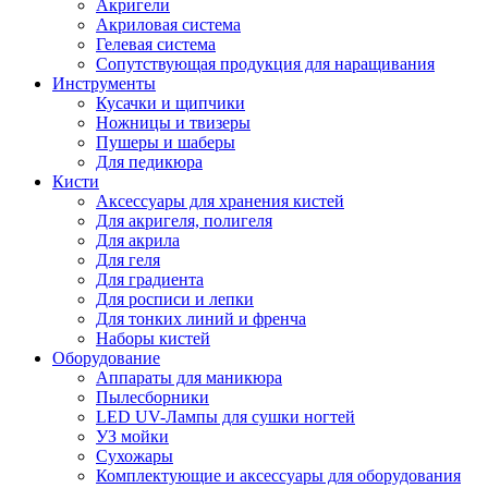
Акригели
Акриловая система
Гелевая система
Сопутствующая продукция для наращивания
Инструменты
Кусачки и щипчики
Ножницы и твизеры
Пушеры и шаберы
Для педикюра
Кисти
Аксессуары для хранения кистей
Для акригеля, полигеля
Для акрила
Для геля
Для градиента
Для росписи и лепки
Для тонких линий и френча
Наборы кистей
Оборудование
Аппараты для маникюра
Пылесборники
LED UV-Лампы для сушки ногтей
УЗ мойки
Сухожары
Комплектующие и аксессуары для оборудования