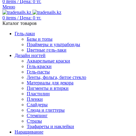
0
items
/
Цена:
0
тг.
Меню
0
items
/
Цена:
0
тг.
Каталог товаров
Гель-лаки
Базы и топы
Праймеры и ультрабонды
Цветные гель-лаки
Дизайн ногтей
Акварельные краски
Гель-краски
Гель-пасты
Ленты, фольга, битое стекло
Материалы для декора
Пигменты и втирки
Пластилин
Пленки
Слайдеры
Слюда и глиттеры
Стемпинг
Стразы
Трафареты и наклейки
Наращивание