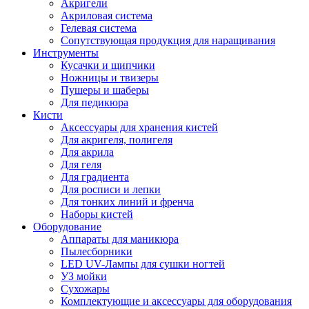
Акригели
Акриловая система
Гелевая система
Сопутствующая продукция для наращивания
Инструменты
Кусачки и щипчики
Ножницы и твизеры
Пушеры и шаберы
Для педикюра
Кисти
Аксессуары для хранения кистей
Для акригеля, полигеля
Для акрила
Для геля
Для градиента
Для росписи и лепки
Для тонких линий и френча
Наборы кистей
Оборудование
Аппараты для маникюра
Пылесборники
LED UV-Лампы для сушки ногтей
УЗ мойки
Сухожары
Комплектующие и аксессуары для оборудования