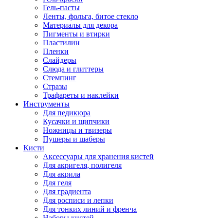
Гель-пасты
Ленты, фольга, битое стекло
Материалы для декора
Пигменты и втирки
Пластилин
Пленки
Слайдеры
Слюда и глиттеры
Стемпинг
Стразы
Трафареты и наклейки
Инструменты
Для педикюра
Кусачки и щипчики
Ножницы и твизеры
Пушеры и шаберы
Кисти
Аксессуары для хранения кистей
Для акригеля, полигеля
Для акрила
Для геля
Для градиента
Для росписи и лепки
Для тонких линий и френча
Наборы кистей