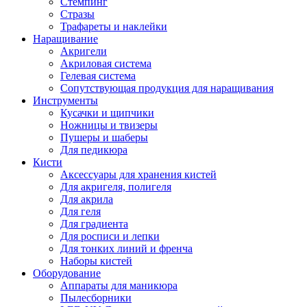
Стемпинг
Стразы
Трафареты и наклейки
Наращивание
Акригели
Акриловая система
Гелевая система
Сопутствующая продукция для наращивания
Инструменты
Кусачки и щипчики
Ножницы и твизеры
Пушеры и шаберы
Для педикюра
Кисти
Аксессуары для хранения кистей
Для акригеля, полигеля
Для акрила
Для геля
Для градиента
Для росписи и лепки
Для тонких линий и френча
Наборы кистей
Оборудование
Аппараты для маникюра
Пылесборники