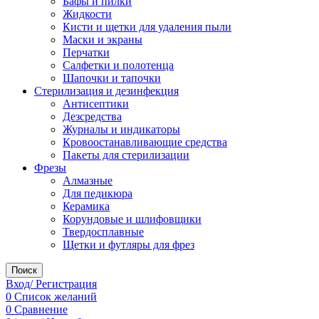
Бафы и пилки
Жидкости
Кисти и щетки для удаления пыли
Маски и экраны
Перчатки
Салфетки и полотенца
Шапочки и тапочки
Стерилизация и дезинфекция
Антисептики
Дезсредства
Журналы и индикаторы
Кровоостанавливающие средства
Пакеты для стерилизации
Фрезы
Алмазные
Для педикюра
Керамика
Корундовые и шлифовщики
Твердосплавные
Щетки и футляры для фрез
Поиск
Вход/ Регистрация
0
Список желаний
0
Сравнение