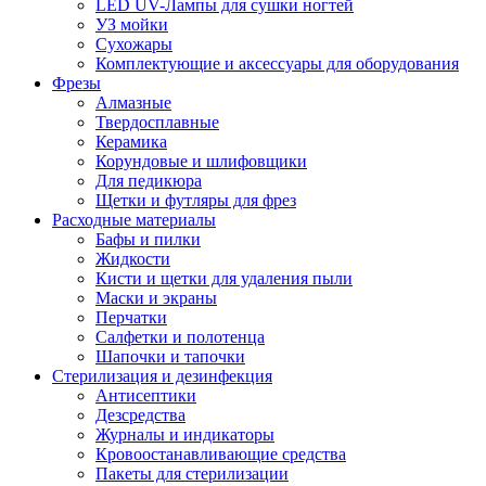
LED UV-Лампы для сушки ногтей
УЗ мойки
Сухожары
Комплектующие и аксессуары для оборудования
Фрезы
Алмазные
Твердосплавные
Керамика
Корундовые и шлифовщики
Для педикюра
Щетки и футляры для фрез
Расходные материалы
Бафы и пилки
Жидкости
Кисти и щетки для удаления пыли
Маски и экраны
Перчатки
Салфетки и полотенца
Шапочки и тапочки
Стерилизация и дезинфекция
Антисептики
Дезсредства
Журналы и индикаторы
Кровоостанавливающие средства
Пакеты для стерилизации