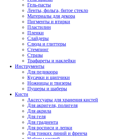
Гель-пасты
Ленты, фольга, битое стекло
Материалы для декора
Пигменты и втирки
Пластилин
Пленки
Слайдеры
Слюда и глиттеры
Стемпинг
Стразы
Трафареты и наклейки
Инструменты
Для педикюра
Кусачки и щипчики
Ножницы и твизеры
Пушеры и шаберы
Кисти
Аксессуары для хранения кистей
Для акригеля, полигеля
Для акрила
Для геля
Для градиента
Для росписи и лепки
Для тонких линий и френча
Наборы кистей