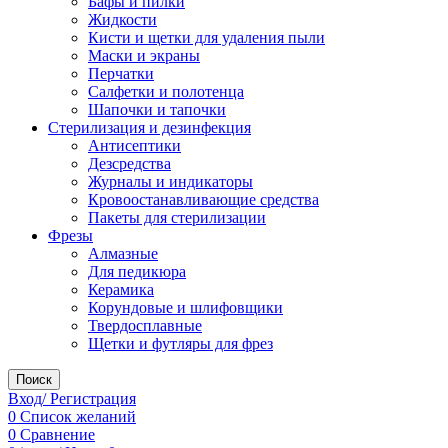
Бафы и пилки
Жидкости
Кисти и щетки для удаления пыли
Маски и экраны
Перчатки
Салфетки и полотенца
Шапочки и тапочки
Стерилизация и дезинфекция
Антисептики
Дезсредства
Журналы и индикаторы
Кровоостанавливающие средства
Пакеты для стерилизации
Фрезы
Алмазные
Для педикюра
Керамика
Корундовые и шлифовщики
Твердосплавные
Щетки и футляры для фрез
Поиск
Вход/ Регистрация
0
Список желаний
0
Сравнение