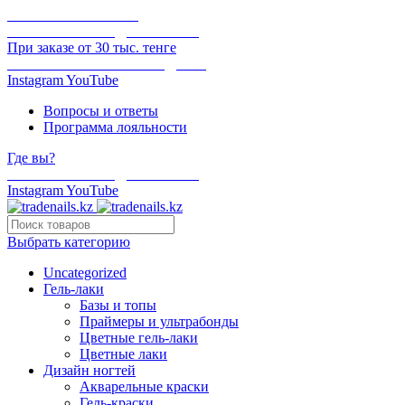
ОНЛАЙН ОПЛАТА
БЕСПЛАТНАЯ ДОСТАВКА
При заказе от 30 тыс. тенге
ОТГРУЗКА В ТОТ ЖЕ ДЕНЬ
Instagram
YouTube
Вопросы и ответы
Программа лояльности
Где вы?
БЕСПЛАТНАЯ ДОСТАВКА
Instagram
YouTube
Выбрать категорию
Uncategorized
Гель-лаки
Базы и топы
Праймеры и ультрабонды
Цветные гель-лаки
Цветные лаки
Дизайн ногтей
Акварельные краски
Гель-краски