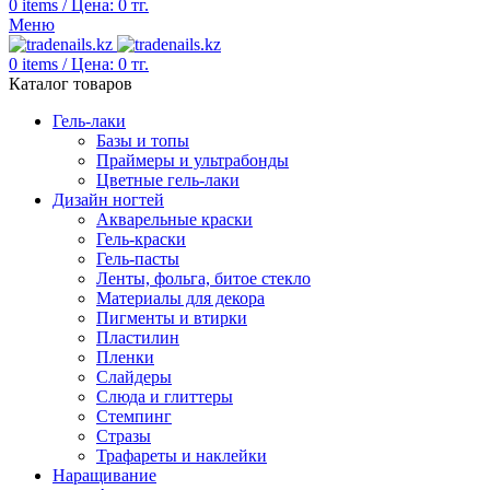
0
items
/
Цена:
0
тг.
Меню
0
items
/
Цена:
0
тг.
Каталог товаров
Гель-лаки
Базы и топы
Праймеры и ультрабонды
Цветные гель-лаки
Дизайн ногтей
Акварельные краски
Гель-краски
Гель-пасты
Ленты, фольга, битое стекло
Материалы для декора
Пигменты и втирки
Пластилин
Пленки
Слайдеры
Слюда и глиттеры
Стемпинг
Стразы
Трафареты и наклейки
Наращивание