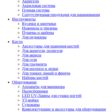
Акригели
Акриловая система
Гелевая система
Сопутствующая продукция для наращивания
Инструменты
Кусачки и щипчики
Ножницы и твизеры
Пушеры и шаберы
Для педикюра
Кисти
Аксессуары для хранения кистей
Для акригеля, полигеля
Для акрила
Для геля
Для градиента
Для росписи и лепки
Для тонких линий и френча
Наборы кистей
Оборудование
Аппараты для маникюра
Пылесборники
LED UV-Лампы для сушки ногтей
УЗ мойки
Сухожары
Комплектующие и аксессуары для оборудования