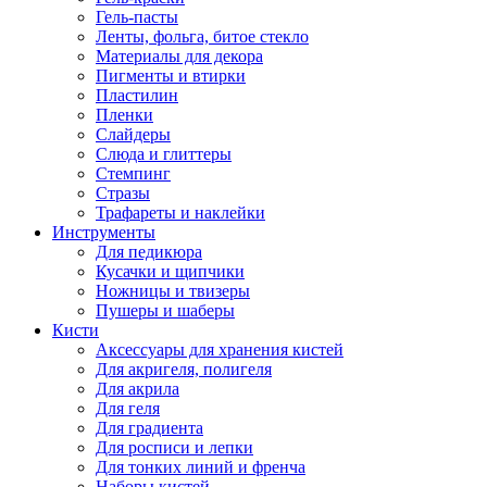
Гель-пасты
Ленты, фольга, битое стекло
Материалы для декора
Пигменты и втирки
Пластилин
Пленки
Слайдеры
Слюда и глиттеры
Стемпинг
Стразы
Трафареты и наклейки
Инструменты
Для педикюра
Кусачки и щипчики
Ножницы и твизеры
Пушеры и шаберы
Кисти
Аксессуары для хранения кистей
Для акригеля, полигеля
Для акрила
Для геля
Для градиента
Для росписи и лепки
Для тонких линий и френча
Наборы кистей