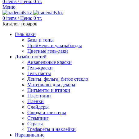
0
items
/
Цена:
0
тг.
Меню
0
items
/
Цена:
0
тг.
Каталог товаров
Гель-лаки
Базы и топы
Праймеры и ультрабонды
Цветные гель-лаки
Дизайн ногтей
Акварельные краски
Гель-краски
Гель-пасты
Ленты, фольга, битое стекло
Материалы для декора
Пигменты и втирки
Пластилин
Пленки
Слайдеры
Слюда и глиттеры
Стемпинг
Стразы
Трафареты и наклейки
Наращивание