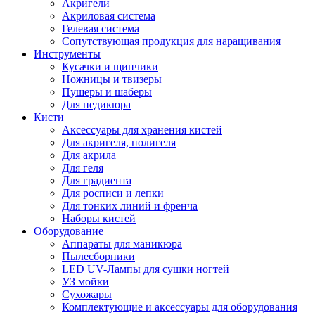
Акригели
Акриловая система
Гелевая система
Сопутствующая продукция для наращивания
Инструменты
Кусачки и щипчики
Ножницы и твизеры
Пушеры и шаберы
Для педикюра
Кисти
Аксессуары для хранения кистей
Для акригеля, полигеля
Для акрила
Для геля
Для градиента
Для росписи и лепки
Для тонких линий и френча
Наборы кистей
Оборудование
Аппараты для маникюра
Пылесборники
LED UV-Лампы для сушки ногтей
УЗ мойки
Сухожары
Комплектующие и аксессуары для оборудования