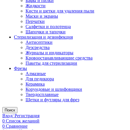
Бафы и пилки
Жидкости
Кисти и щетки для удаления пыли
Маски и экраны
Перчатки
Салфетки и полотенца
Шапочки и тапочки
Стерилизация и дезинфекция
Антисептики
Дезсредства
Журналы и индикаторы
Кровоостанавливающие средства
Пакеты для стерилизации
Фрезы
Алмазные
Для педикюра
Керамика
Корундовые и шлифовщики
Твердосплавные
Щетки и футляры для фрез
Поиск
Вход/ Регистрация
0
Список желаний
0
Сравнение