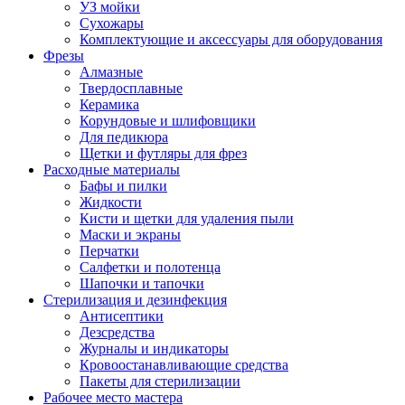
УЗ мойки
Сухожары
Комплектующие и аксессуары для оборудования
Фрезы
Алмазные
Твердосплавные
Керамика
Корундовые и шлифовщики
Для педикюра
Щетки и футляры для фрез
Расходные материалы
Бафы и пилки
Жидкости
Кисти и щетки для удаления пыли
Маски и экраны
Перчатки
Салфетки и полотенца
Шапочки и тапочки
Стерилизация и дезинфекция
Антисептики
Дезсредства
Журналы и индикаторы
Кровоостанавливающие средства
Пакеты для стерилизации
Рабочее место мастера