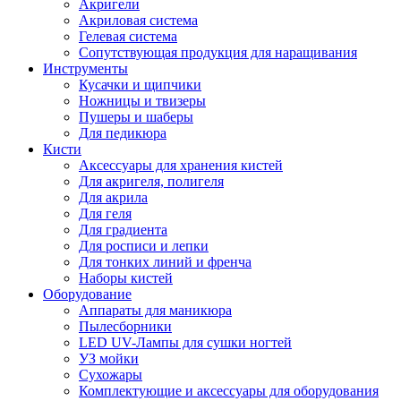
Акригели
Акриловая система
Гелевая система
Сопутствующая продукция для наращивания
Инструменты
Кусачки и щипчики
Ножницы и твизеры
Пушеры и шаберы
Для педикюра
Кисти
Аксессуары для хранения кистей
Для акригеля, полигеля
Для акрила
Для геля
Для градиента
Для росписи и лепки
Для тонких линий и френча
Наборы кистей
Оборудование
Аппараты для маникюра
Пылесборники
LED UV-Лампы для сушки ногтей
УЗ мойки
Сухожары
Комплектующие и аксессуары для оборудования