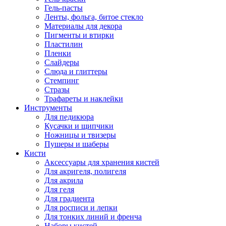
Гель-пасты
Ленты, фольга, битое стекло
Материалы для декора
Пигменты и втирки
Пластилин
Пленки
Слайдеры
Слюда и глиттеры
Стемпинг
Стразы
Трафареты и наклейки
Инструменты
Для педикюра
Кусачки и щипчики
Ножницы и твизеры
Пушеры и шаберы
Кисти
Аксессуары для хранения кистей
Для акригеля, полигеля
Для акрила
Для геля
Для градиента
Для росписи и лепки
Для тонких линий и френча
Наборы кистей