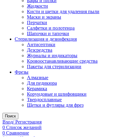
Бафы и пилки
Жидкости
Кисти и щетки для удаления пыли
Маски и экраны
Перчатки
Салфетки и полотенца
Шапочки и тапочки
Стерилизация и дезинфекция
Антисептики
Дезсредства
Журналы и индикаторы
Кровоостанавливающие средства
Пакеты для стерилизации
Фрезы
Алмазные
Для педикюра
Керамика
Корундовые и шлифовщики
Твердосплавные
Щетки и футляры для фрез
Поиск
Вход/ Регистрация
0
Список желаний
0
Сравнение