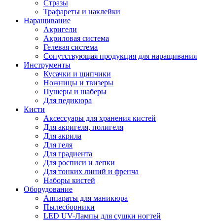
Стразы
Трафареты и наклейки
Наращивание
Акригели
Акриловая система
Гелевая система
Сопутствующая продукция для наращивания
Инструменты
Кусачки и щипчики
Ножницы и твизеры
Пушеры и шаберы
Для педикюра
Кисти
Аксессуары для хранения кистей
Для акригеля, полигеля
Для акрила
Для геля
Для градиента
Для росписи и лепки
Для тонких линий и френча
Наборы кистей
Оборудование
Аппараты для маникюра
Пылесборники
LED UV-Лампы для сушки ногтей