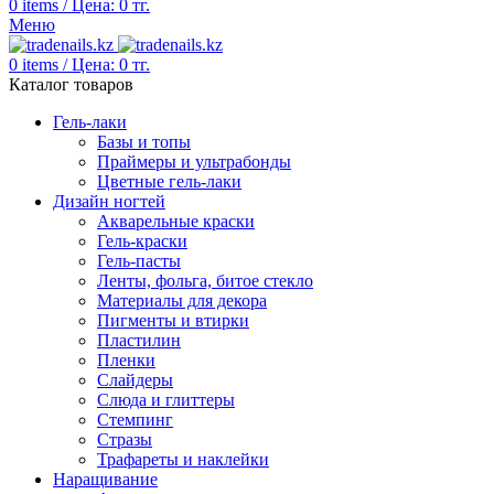
0
items
/
Цена:
0
тг.
Меню
0
items
/
Цена:
0
тг.
Каталог товаров
Гель-лаки
Базы и топы
Праймеры и ультрабонды
Цветные гель-лаки
Дизайн ногтей
Акварельные краски
Гель-краски
Гель-пасты
Ленты, фольга, битое стекло
Материалы для декора
Пигменты и втирки
Пластилин
Пленки
Слайдеры
Слюда и глиттеры
Стемпинг
Стразы
Трафареты и наклейки
Наращивание