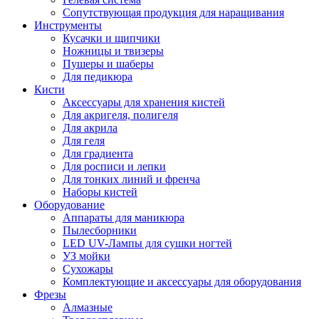
Сопутствующая продукция для наращивания
Инструменты
Кусачки и щипчики
Ножницы и твизеры
Пушеры и шаберы
Для педикюра
Кисти
Аксессуары для хранения кистей
Для акригеля, полигеля
Для акрила
Для геля
Для градиента
Для росписи и лепки
Для тонких линий и френча
Наборы кистей
Оборудование
Аппараты для маникюра
Пылесборники
LED UV-Лампы для сушки ногтей
УЗ мойки
Сухожары
Комплектующие и аксессуары для оборудования
Фрезы
Алмазные