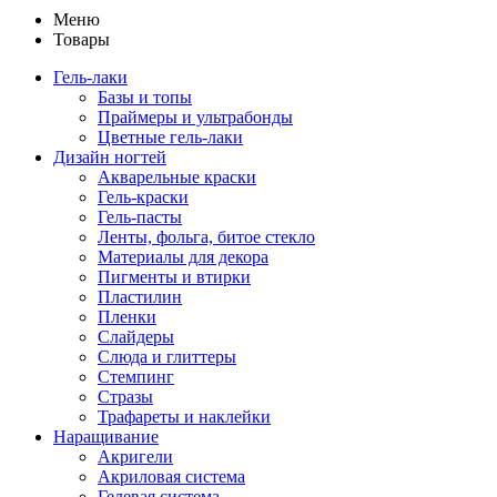
Меню
Товары
Гель-лаки
Базы и топы
Праймеры и ультрабонды
Цветные гель-лаки
Дизайн ногтей
Акварельные краски
Гель-краски
Гель-пасты
Ленты, фольга, битое стекло
Материалы для декора
Пигменты и втирки
Пластилин
Пленки
Слайдеры
Слюда и глиттеры
Стемпинг
Стразы
Трафареты и наклейки
Наращивание
Акригели
Акриловая система
Гелевая система