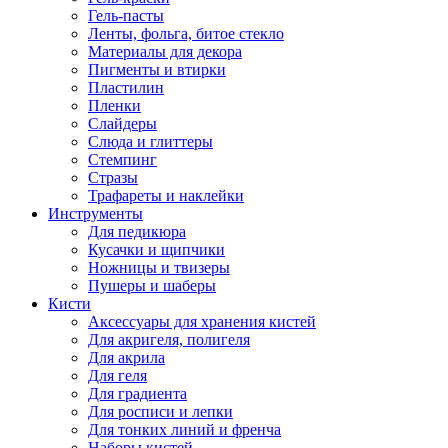
Гель-пасты
Ленты, фольга, битое стекло
Материалы для декора
Пигменты и втирки
Пластилин
Пленки
Слайдеры
Слюда и глиттеры
Стемпинг
Стразы
Трафареты и наклейки
Инструменты
Для педикюра
Кусачки и щипчики
Ножницы и твизеры
Пушеры и шаберы
Кисти
Аксессуары для хранения кистей
Для акригеля, полигеля
Для акрила
Для геля
Для градиента
Для росписи и лепки
Для тонких линий и френча
Наборы кистей