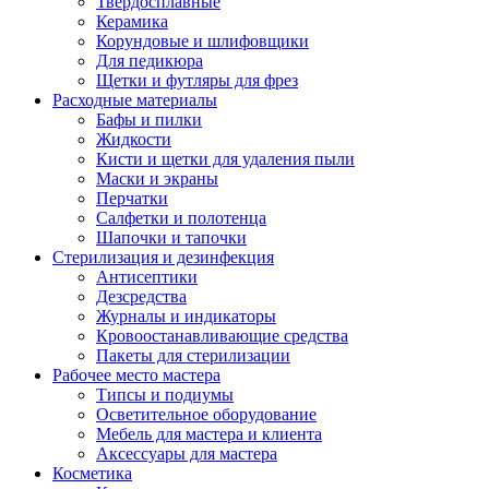
Твердосплавные
Керамика
Корундовые и шлифовщики
Для педикюра
Щетки и футляры для фрез
Расходные материалы
Бафы и пилки
Жидкости
Кисти и щетки для удаления пыли
Маски и экраны
Перчатки
Салфетки и полотенца
Шапочки и тапочки
Стерилизация и дезинфекция
Антисептики
Дезсредства
Журналы и индикаторы
Кровоостанавливающие средства
Пакеты для стерилизации
Рабочее место мастера
Типсы и подиумы
Осветительное оборудование
Мебель для мастера и клиента
Аксессуары для мастера
Косметика