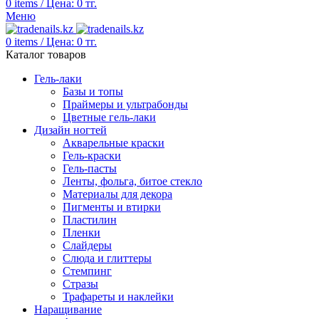
0
items
/
Цена:
0
тг.
Меню
0
items
/
Цена:
0
тг.
Каталог товаров
Гель-лаки
Базы и топы
Праймеры и ультрабонды
Цветные гель-лаки
Дизайн ногтей
Акварельные краски
Гель-краски
Гель-пасты
Ленты, фольга, битое стекло
Материалы для декора
Пигменты и втирки
Пластилин
Пленки
Слайдеры
Слюда и глиттеры
Стемпинг
Стразы
Трафареты и наклейки
Наращивание