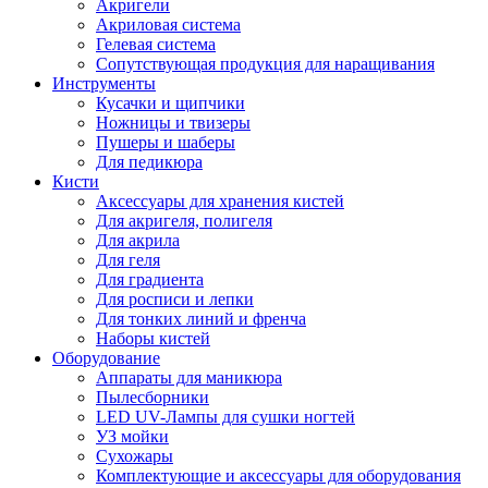
Акригели
Акриловая система
Гелевая система
Сопутствующая продукция для наращивания
Инструменты
Кусачки и щипчики
Ножницы и твизеры
Пушеры и шаберы
Для педикюра
Кисти
Аксессуары для хранения кистей
Для акригеля, полигеля
Для акрила
Для геля
Для градиента
Для росписи и лепки
Для тонких линий и френча
Наборы кистей
Оборудование
Аппараты для маникюра
Пылесборники
LED UV-Лампы для сушки ногтей
УЗ мойки
Сухожары
Комплектующие и аксессуары для оборудования