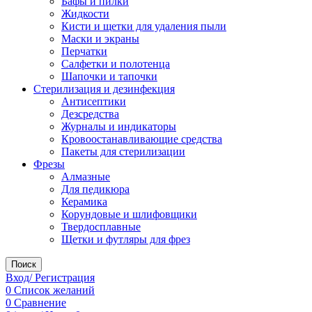
Бафы и пилки
Жидкости
Кисти и щетки для удаления пыли
Маски и экраны
Перчатки
Салфетки и полотенца
Шапочки и тапочки
Стерилизация и дезинфекция
Антисептики
Дезсредства
Журналы и индикаторы
Кровоостанавливающие средства
Пакеты для стерилизации
Фрезы
Алмазные
Для педикюра
Керамика
Корундовые и шлифовщики
Твердосплавные
Щетки и футляры для фрез
Поиск
Вход/ Регистрация
0
Список желаний
0
Сравнение