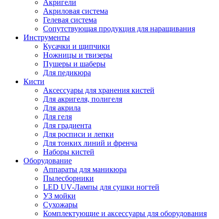
Акригели
Акриловая система
Гелевая система
Сопутствующая продукция для наращивания
Инструменты
Кусачки и щипчики
Ножницы и твизеры
Пушеры и шаберы
Для педикюра
Кисти
Аксессуары для хранения кистей
Для акригеля, полигеля
Для акрила
Для геля
Для градиента
Для росписи и лепки
Для тонких линий и френча
Наборы кистей
Оборудование
Аппараты для маникюра
Пылесборники
LED UV-Лампы для сушки ногтей
УЗ мойки
Сухожары
Комплектующие и аксессуары для оборудования