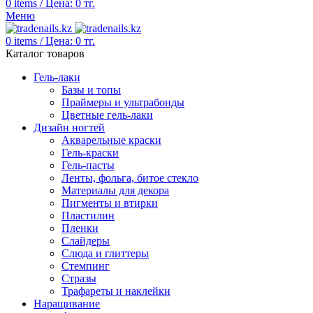
0
items
/
Цена:
0
тг.
Меню
0
items
/
Цена:
0
тг.
Каталог товаров
Гель-лаки
Базы и топы
Праймеры и ультрабонды
Цветные гель-лаки
Дизайн ногтей
Акварельные краски
Гель-краски
Гель-пасты
Ленты, фольга, битое стекло
Материалы для декора
Пигменты и втирки
Пластилин
Пленки
Слайдеры
Слюда и глиттеры
Стемпинг
Стразы
Трафареты и наклейки
Наращивание