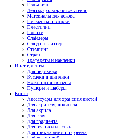
Гель-пасты
Ленты, фольга, битое стекло
Материалы для декора
Пигменты и втирки
Пластилин
Пленки
Слайдеры
Слюда и глиттеры
Стемпинг
Стразы
Трафареты и наклейки
Инструменты
Для педикюра
Кусачки и щипчики
Ножницы и твизеры
Пушеры и шаберы
Кисти
Аксессуары для хранения кистей
Для акригеля, полигеля
Для акрила
Для геля
Для градиента
Для росписи и лепки
Для тонких линий и френча
Наборы кистей