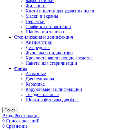
Бафы и пилки
Жидкости
Кисти и щетки для удаления пыли
Маски и экраны
Перчатки
Салфетки и полотенца
Шапочки и тапочки
Стерилизация и дезинфекция
Антисептики
Дезсредства
Журналы и индикаторы
Кровоостанавливающие средства
Пакеты для стерилизации
Фрезы
Алмазные
Для педикюра
Керамика
Корундовые и шлифовщики
Твердосплавные
Щетки и футляры для фрез
Поиск
Вход/ Регистрация
0
Список желаний
0
Сравнение