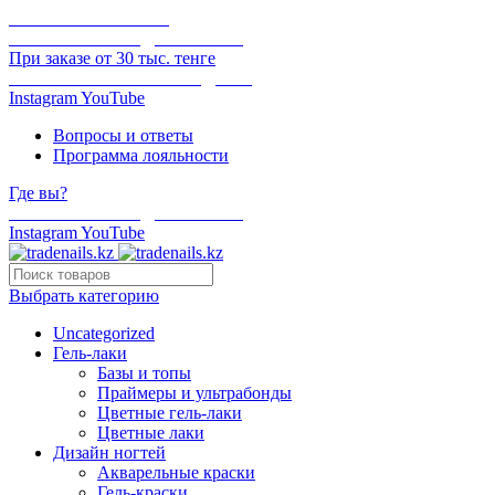
ОНЛАЙН ОПЛАТА
БЕСПЛАТНАЯ ДОСТАВКА
При заказе от 30 тыс. тенге
ОТГРУЗКА В ТОТ ЖЕ ДЕНЬ
Instagram
YouTube
Вопросы и ответы
Программа лояльности
Где вы?
БЕСПЛАТНАЯ ДОСТАВКА
Instagram
YouTube
Выбрать категорию
Uncategorized
Гель-лаки
Базы и топы
Праймеры и ультрабонды
Цветные гель-лаки
Цветные лаки
Дизайн ногтей
Акварельные краски
Гель-краски