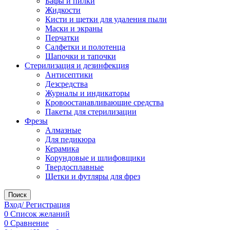
Бафы и пилки
Жидкости
Кисти и щетки для удаления пыли
Маски и экраны
Перчатки
Салфетки и полотенца
Шапочки и тапочки
Стерилизация и дезинфекция
Антисептики
Дезсредства
Журналы и индикаторы
Кровоостанавливающие средства
Пакеты для стерилизации
Фрезы
Алмазные
Для педикюра
Керамика
Корундовые и шлифовщики
Твердосплавные
Щетки и футляры для фрез
Поиск
Вход/ Регистрация
0
Список желаний
0
Сравнение