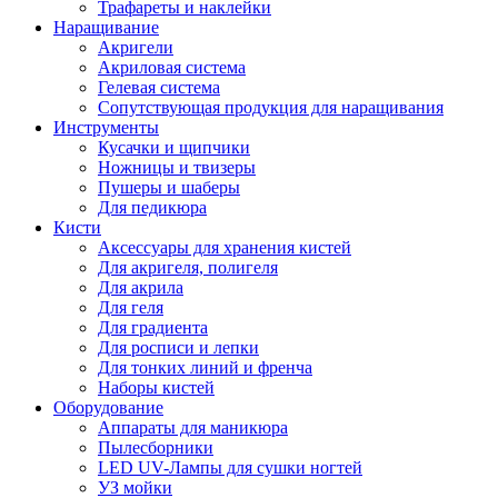
Трафареты и наклейки
Наращивание
Акригели
Акриловая система
Гелевая система
Сопутствующая продукция для наращивания
Инструменты
Кусачки и щипчики
Ножницы и твизеры
Пушеры и шаберы
Для педикюра
Кисти
Аксессуары для хранения кистей
Для акригеля, полигеля
Для акрила
Для геля
Для градиента
Для росписи и лепки
Для тонких линий и френча
Наборы кистей
Оборудование
Аппараты для маникюра
Пылесборники
LED UV-Лампы для сушки ногтей
УЗ мойки