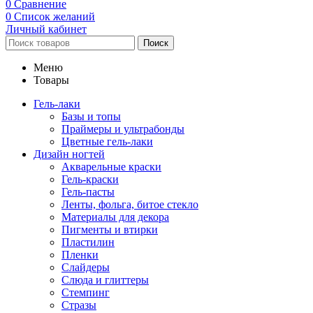
0
Сравнение
0
Список желаний
Личный кабинет
Поиск
Меню
Товары
Гель-лаки
Базы и топы
Праймеры и ультрабонды
Цветные гель-лаки
Дизайн ногтей
Акварельные краски
Гель-краски
Гель-пасты
Ленты, фольга, битое стекло
Материалы для декора
Пигменты и втирки
Пластилин
Пленки
Слайдеры
Слюда и глиттеры
Стемпинг
Стразы