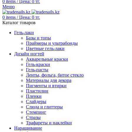
0
items
/
Цена:
0
тг.
Меню
0
items
/
Цена:
0
тг.
Каталог товаров
Гель-лаки
Базы и топы
Праймеры и ультрабонды
Цветные гель-лаки
Дизайн ногтей
Акварельные краски
Гель-краски
Гель-пасты
Ленты, фольга, битое стекло
Материалы для декора
Пигменты и втирки
Пластилин
Пленки
Слайдеры
Слюда и глиттеры
Стемпинг
Стразы
Трафареты и наклейки
Наращивание