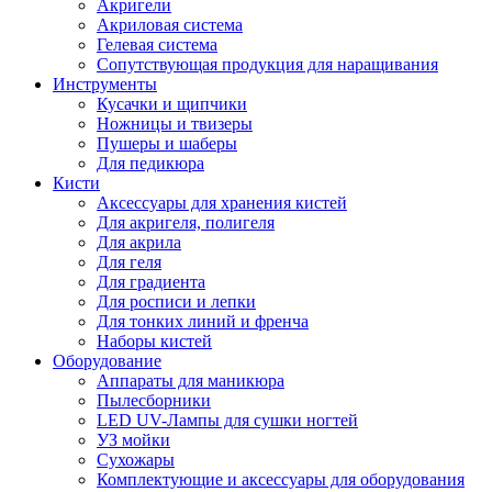
Акригели
Акриловая система
Гелевая система
Сопутствующая продукция для наращивания
Инструменты
Кусачки и щипчики
Ножницы и твизеры
Пушеры и шаберы
Для педикюра
Кисти
Аксессуары для хранения кистей
Для акригеля, полигеля
Для акрила
Для геля
Для градиента
Для росписи и лепки
Для тонких линий и френча
Наборы кистей
Оборудование
Аппараты для маникюра
Пылесборники
LED UV-Лампы для сушки ногтей
УЗ мойки
Сухожары
Комплектующие и аксессуары для оборудования