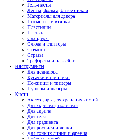
Гель-пасты
Ленты, фольга, битое стекло
Материалы для декора
Пигменты и втирки
Пластилин
Пленки
Слайдеры
Слюда и глиттеры
Стемпинг
Стразы
Трафареты и наклейки
Инструменты
Для педикюра
Кусачки и щипчики
Ножницы и твизеры
Пушеры и шаберы
Кисти
Аксессуары для хранения кистей
Для акригеля, полигеля
Для акрила
Для геля
Для градиента
Для росписи и лепки
Для тонких линий и френча
Наборы кистей