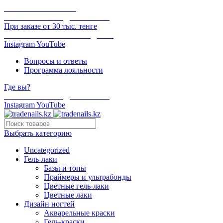
ОНЛАЙН ОПЛАТА
БЕСПЛАТНАЯ ДОСТАВКА
При заказе от 30 тыс. тенге
ОТГРУЗКА В ТОТ ЖЕ ДЕНЬ
Instagram
YouTube
Вопросы и ответы
Программа лояльности
Где вы?
БЕСПЛАТНАЯ ДОСТАВКА
Instagram
YouTube
Выбрать категорию
Uncategorized
Гель-лаки
Базы и топы
Праймеры и ультрабонды
Цветные гель-лаки
Цветные лаки
Дизайн ногтей
Акварельные краски
Гель-краски