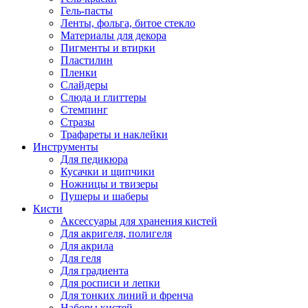
Гель-пасты
Ленты, фольга, битое стекло
Материалы для декора
Пигменты и втирки
Пластилин
Пленки
Слайдеры
Слюда и глиттеры
Стемпинг
Стразы
Трафареты и наклейки
Инструменты
Для педикюра
Кусачки и щипчики
Ножницы и твизеры
Пушеры и шаберы
Кисти
Аксессуары для хранения кистей
Для акригеля, полигеля
Для акрила
Для геля
Для градиента
Для росписи и лепки
Для тонких линий и френча
Наборы кистей