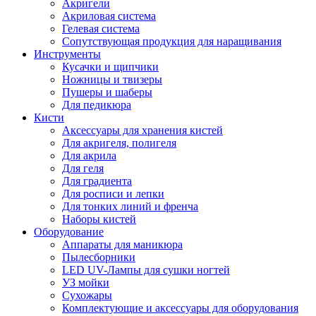
Акригели
Акриловая система
Гелевая система
Сопутствующая продукция для наращивания
Инструменты
Кусачки и щипчики
Ножницы и твизеры
Пушеры и шаберы
Для педикюра
Кисти
Аксессуары для хранения кистей
Для акригеля, полигеля
Для акрила
Для геля
Для градиента
Для росписи и лепки
Для тонких линий и френча
Наборы кистей
Оборудование
Аппараты для маникюра
Пылесборники
LED UV-Лампы для сушки ногтей
УЗ мойки
Сухожары
Комплектующие и аксессуары для оборудования