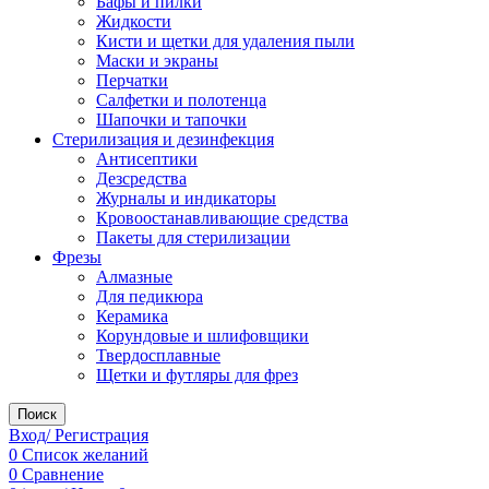
Бафы и пилки
Жидкости
Кисти и щетки для удаления пыли
Маски и экраны
Перчатки
Салфетки и полотенца
Шапочки и тапочки
Стерилизация и дезинфекция
Антисептики
Дезсредства
Журналы и индикаторы
Кровоостанавливающие средства
Пакеты для стерилизации
Фрезы
Алмазные
Для педикюра
Керамика
Корундовые и шлифовщики
Твердосплавные
Щетки и футляры для фрез
Поиск
Вход/ Регистрация
0
Список желаний
0
Сравнение