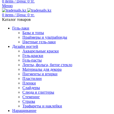
0
items
/
Цена:
0
тг.
Меню
0
items
/
Цена:
0
тг.
Каталог товаров
Гель-лаки
Базы и топы
Праймеры и ультрабонды
Цветные гель-лаки
Дизайн ногтей
Акварельные краски
Гель-краски
Гель-пасты
Ленты, фольга, битое стекло
Материалы для декора
Пигменты и втирки
Пластилин
Пленки
Слайдеры
Слюда и глиттеры
Стемпинг
Стразы
Трафареты и наклейки
Наращивание