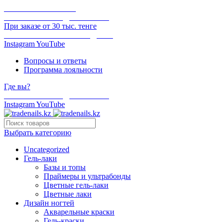
ОНЛАЙН ОПЛАТА
БЕСПЛАТНАЯ ДОСТАВКА
При заказе от 30 тыс. тенге
ОТГРУЗКА В ТОТ ЖЕ ДЕНЬ
Instagram
YouTube
Вопросы и ответы
Программа лояльности
Где вы?
БЕСПЛАТНАЯ ДОСТАВКА
Instagram
YouTube
Выбрать категорию
Uncategorized
Гель-лаки
Базы и топы
Праймеры и ультрабонды
Цветные гель-лаки
Цветные лаки
Дизайн ногтей
Акварельные краски
Гель-краски