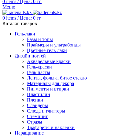
0
items
/
Цена:
0
тг.
Меню
0
items
/
Цена:
0
тг.
Каталог товаров
Гель-лаки
Базы и топы
Праймеры и ультрабонды
Цветные гель-лаки
Дизайн ногтей
Акварельные краски
Гель-краски
Гель-пасты
Ленты, фольга, битое стекло
Материалы для декора
Пигменты и втирки
Пластилин
Пленки
Слайдеры
Слюда и глиттеры
Стемпинг
Стразы
Трафареты и наклейки
Наращивание