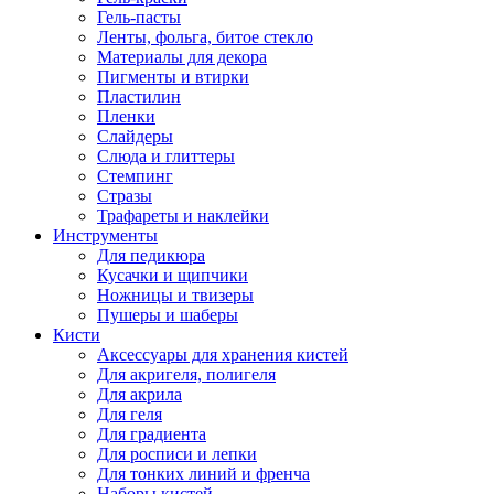
Гель-пасты
Ленты, фольга, битое стекло
Материалы для декора
Пигменты и втирки
Пластилин
Пленки
Слайдеры
Слюда и глиттеры
Стемпинг
Стразы
Трафареты и наклейки
Инструменты
Для педикюра
Кусачки и щипчики
Ножницы и твизеры
Пушеры и шаберы
Кисти
Аксессуары для хранения кистей
Для акригеля, полигеля
Для акрила
Для геля
Для градиента
Для росписи и лепки
Для тонких линий и френча
Наборы кистей