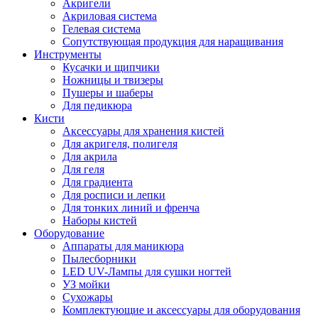
Акригели
Акриловая система
Гелевая система
Сопутствующая продукция для наращивания
Инструменты
Кусачки и щипчики
Ножницы и твизеры
Пушеры и шаберы
Для педикюра
Кисти
Аксессуары для хранения кистей
Для акригеля, полигеля
Для акрила
Для геля
Для градиента
Для росписи и лепки
Для тонких линий и френча
Наборы кистей
Оборудование
Аппараты для маникюра
Пылесборники
LED UV-Лампы для сушки ногтей
УЗ мойки
Сухожары
Комплектующие и аксессуары для оборудования