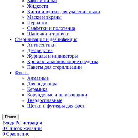
Бафы и пилки
Жидкости
Кисти и щетки для удаления пыли
Маски и экраны
Перчатки
Салфетки и полотенца
Шапочки и тапочки
Стерилизация и дезинфекция
Антисептики
Дезсредства
Журналы и индикаторы
Кровоостанавливающие средства
Пакеты для стерилизации
Фрезы
Алмазные
Для педикюра
Керамика
Корундовые и шлифовщики
Твердосплавные
Щетки и футляры для фрез
Поиск
Вход/ Регистрация
0
Список желаний
0
Сравнение