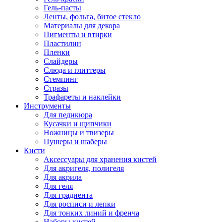
Гель-пасты
Ленты, фольга, битое стекло
Материалы для декора
Пигменты и втирки
Пластилин
Пленки
Слайдеры
Слюда и глиттеры
Стемпинг
Стразы
Трафареты и наклейки
Инструменты
Для педикюра
Кусачки и щипчики
Ножницы и твизеры
Пушеры и шаберы
Кисти
Аксессуары для хранения кистей
Для акригеля, полигеля
Для акрила
Для геля
Для градиента
Для росписи и лепки
Для тонких линий и френча
Наборы кистей