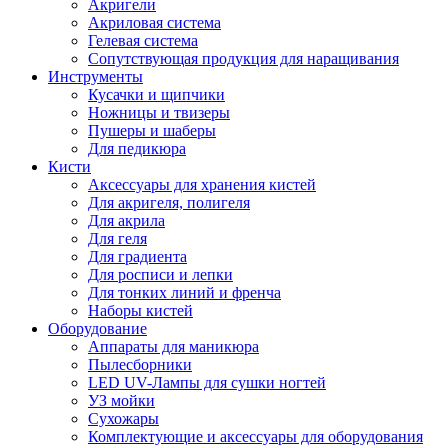
Акригели
Акриловая система
Гелевая система
Сопутствующая продукция для наращивания
Инструменты
Кусачки и щипчики
Ножницы и твизеры
Пушеры и шаберы
Для педикюра
Кисти
Аксессуары для хранения кистей
Для акригеля, полигеля
Для акрила
Для геля
Для градиента
Для росписи и лепки
Для тонких линий и френча
Наборы кистей
Оборудование
Аппараты для маникюра
Пылесборники
LED UV-Лампы для сушки ногтей
УЗ мойки
Сухожары
Комплектующие и аксессуары для оборудования