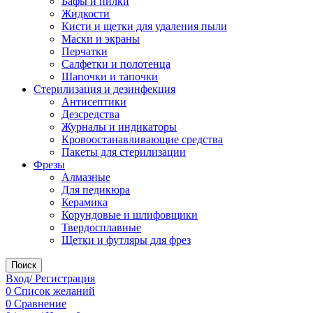
Бафы и пилки
Жидкости
Кисти и щетки для удаления пыли
Маски и экраны
Перчатки
Салфетки и полотенца
Шапочки и тапочки
Стерилизация и дезинфекция
Антисептики
Дезсредства
Журналы и индикаторы
Кровоостанавливающие средства
Пакеты для стерилизации
Фрезы
Алмазные
Для педикюра
Керамика
Корундовые и шлифовщики
Твердосплавные
Щетки и футляры для фрез
Поиск
Вход/ Регистрация
0
Список желаний
0
Сравнение