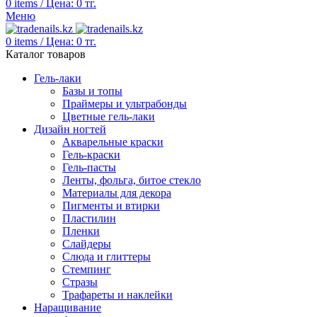
0
items
/
Цена:
0
тг.
Меню
0
items
/
Цена:
0
тг.
Каталог товаров
Гель-лаки
Базы и топы
Праймеры и ультрабонды
Цветные гель-лаки
Дизайн ногтей
Акварельные краски
Гель-краски
Гель-пасты
Ленты, фольга, битое стекло
Материалы для декора
Пигменты и втирки
Пластилин
Пленки
Слайдеры
Слюда и глиттеры
Стемпинг
Стразы
Трафареты и наклейки
Наращивание